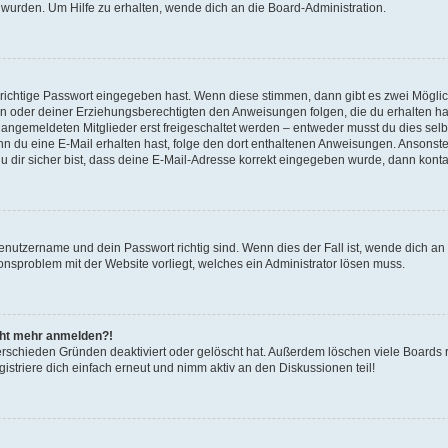
 wurden. Um Hilfe zu erhalten, wende dich an die Board-Administration.
 richtige Passwort eingegeben hast. Wenn diese stimmen, dann gibt es zwei Mögl
tern oder deiner Erziehungsberechtigten den Anweisungen folgen, die du erhalten ha
u angemeldeten Mitglieder erst freigeschaltet werden – entweder musst du dies selbs
. Wenn du eine E-Mail erhalten hast, folge den dort enthaltenen Anweisungen. Ansons
 dir sicher bist, dass deine E-Mail-Adresse korrekt eingegeben wurde, dann kontak
Benutzername und dein Passwort richtig sind. Wenn dies der Fall ist, wende dich a
ionsproblem mit der Website vorliegt, welches ein Administrator lösen muss.
icht mehr anmelden?!
erschieden Gründen deaktiviert oder gelöscht hat. Außerdem löschen viele Boards r
triere dich einfach erneut und nimm aktiv an den Diskussionen teil!