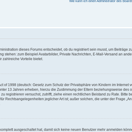
Wie kann ich einen Administrator des Board
istration dieses Forums entscheidet, ob du registriert sein musst, um Beiträge zu s
ung stehen: zum Beispiel Avatarbilder, Private Nachrichten, E-Mail-Versand an ander
 zahlreiche Vorteile bietet.
t of 1998 (deutsch: Gesetz zum Schutz der Privatsphäre von Kindern im Internet vo
unter 13 Jahren erheben, hierzu die Zustimmung der Eltern beziehungsweise des o
h zu registrieren versuchst, zutrifft, ziehe einen rechtlichen Beistand zu Rate. Bit
für Rechtsangelegenheiten jeglicher Art ist; außer solchen, die unter der Frage „
.
g komplett ausgeschaltet hat, damit sich keine neuen Benutzer mehr anmelden könn