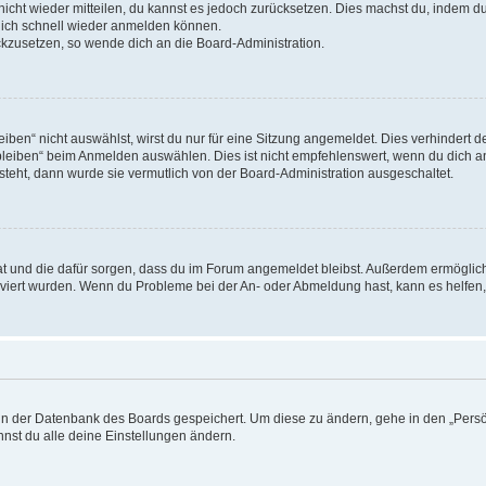
 nicht wieder mitteilen, du kannst es jedoch zurücksetzen. Dies machst du, indem 
 dich schnell wieder anmelden können.
ückzusetzen, so wende dich an die Board-Administration.
en“ nicht auswählst, wirst du nur für eine Sitzung angemeldet. Dies verhindert 
leiben“ beim Anmelden auswählen. Dies ist nicht empfehlenswert, wenn du dich an
 steht, dann wurde sie vermutlich von der Board-Administration ausgeschaltet.
 hat und die dafür sorgen, dass du im Forum angemeldet bleibst. Außerdem ermögli
tiviert wurden. Wenn du Probleme bei der An- oder Abmeldung hast, kann es helfen
n in der Datenbank des Boards gespeichert. Um diese zu ändern, gehe in den „Persö
nst du alle deine Einstellungen ändern.