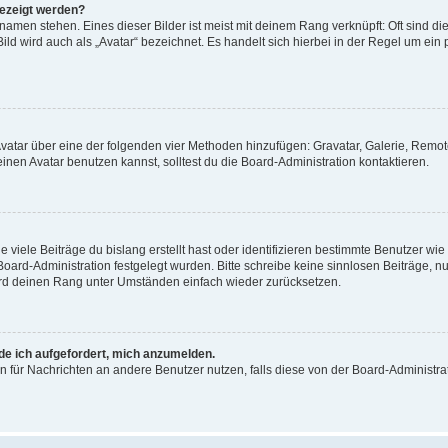
gezeigt werden?
amen stehen. Eines dieser Bilder ist meist mit deinem Rang verknüpft: Oft sind di
ld wird auch als „Avatar“ bezeichnet. Es handelt sich hierbei in der Regel um ein
 Avatar über eine der folgenden vier Methoden hinzufügen: Gravatar, Galerie, Rem
en Avatar benutzen kannst, solltest du die Board-Administration kontaktieren.
viele Beiträge du bislang erstellt hast oder identifizieren bestimmte Benutzer w
 Board-Administration festgelegt wurden. Bitte schreibe keine sinnlosen Beiträge
wird deinen Rang unter Umständen einfach wieder zurücksetzen.
rde ich aufgefordert, mich anzumelden.
ion für Nachrichten an andere Benutzer nutzen, falls diese von der Board-Administ