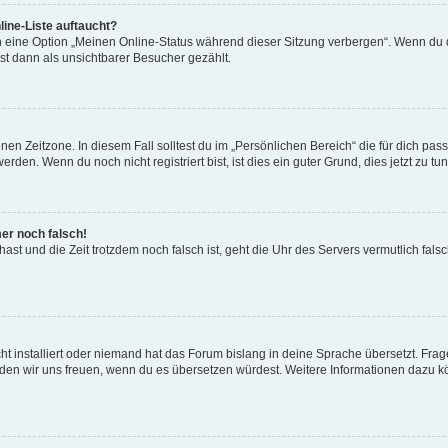
ine-Liste auftaucht?
n eine Option „Meinen Online-Status während dieser Sitzung verbergen“. Wenn du d
st dann als unsichtbarer Besucher gezählt.
en Zeitzone. In diesem Fall solltest du im „Persönlichen Bereich“ die für dich passe
den. Wenn du noch nicht registriert bist, ist dies ein guter Grund, dies jetzt zu tun
mer noch falsch!
t hast und die Zeit trotzdem noch falsch ist, geht die Uhr des Servers vermutlich fal
t installiert oder niemand hat das Forum bislang in deine Sprache übersetzt. Frag
, würden wir uns freuen, wenn du es übersetzen würdest. Weitere Informationen dazu