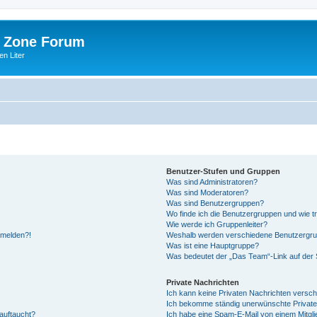
 Zone Forum
n Liter
Benutzer-Stufen und Gruppen
Was sind Administratoren?
Was sind Moderatoren?
Was sind Benutzergruppen?
Wo finde ich die Benutzergruppen und wie tr
Wie werde ich Gruppenleiter?
anmelden?!
Weshalb werden verschiedene Benutzergrupp
Was ist eine Hauptgruppe?
Was bedeutet der „Das Team“-Link auf der S
Private Nachrichten
Ich kann keine Privaten Nachrichten versch
Ich bekomme ständig unerwünschte Private
auftaucht?
Ich habe eine Spam-E-Mail von einem Mitgli