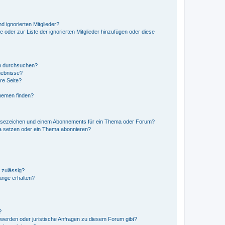
d ignorierten Mitglieder?
e oder zur Liste der ignorierten Mitglieder hinzufügen oder diese
en durchsuchen?
gebnisse?
re Seite?
hemen finden?
esezeichen und einem Abonnements für ein Thema oder Forum?
a setzen oder ein Thema abonnieren?
 zulässig?
hänge erhalten?
?
hwerden oder juristische Anfragen zu diesem Forum gibt?