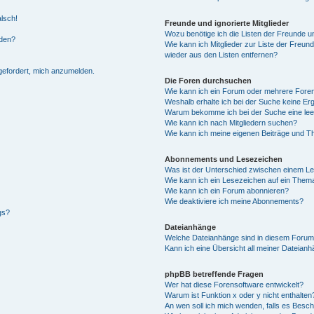
alsch!
Freunde und ignorierte Mitglieder
Wozu benötige ich die Listen der Freunde un
rden?
Wie kann ich Mitglieder zur Liste der Freund
wieder aus den Listen entfernen?
fgefordert, mich anzumelden.
Die Foren durchsuchen
Wie kann ich ein Forum oder mehrere For
Weshalb erhalte ich bei der Suche keine Er
Warum bekomme ich bei der Suche eine lee
Wie kann ich nach Mitgliedern suchen?
Wie kann ich meine eigenen Beiträge und T
Abonnements und Lesezeichen
Was ist der Unterschied zwischen einem L
Wie kann ich ein Lesezeichen auf ein Them
Wie kann ich ein Forum abonnieren?
Wie deaktiviere ich meine Abonnements?
gs?
Dateianhänge
Welche Dateianhänge sind in diesem Forum
Kann ich eine Übersicht all meiner Dateian
phpBB betreffende Fragen
Wer hat diese Forensoftware entwickelt?
Warum ist Funktion x oder y nicht enthalten
An wen soll ich mich wenden, falls es Besc