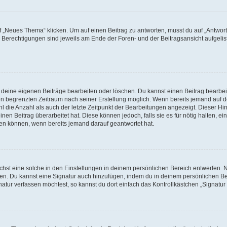
„Neues Thema“ klicken. Um auf einen Beitrag zu antworten, musst du auf „Antworte
e Berechtigungen sind jeweils am Ende der Foren- und der Beitragsansicht aufgeliste
r deine eigenen Beiträge bearbeiten oder löschen. Du kannst einen Beitrag bearbe
inen begrenzten Zeitraum nach seiner Erstellung möglich. Wenn bereits jemand auf de
 die Anzahl als auch der letzte Zeitpunkt der Bearbeitungen angezeigt. Dieser Hi
en Beitrag überarbeitet hat. Diese können jedoch, falls sie es für nötig halten, ei
hen können, wenn bereits jemand darauf geantwortet hat.
st eine solche in den Einstellungen in deinem persönlichen Bereich entwerfen. Na
eren. Du kannst eine Signatur auch hinzufügen, indem du in deinem persönlichen 
atur verfassen möchtest, so kannst du dort einfach das Kontrollkästchen „Signatu