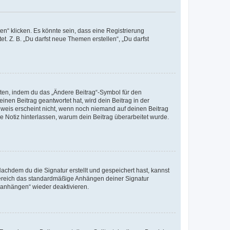
n“ klicken. Es könnte sein, dass eine Registrierung
t. Z. B. „Du darfst neue Themen erstellen“, „Du darfst
iten, indem du das „Ändere Beitrag“-Symbol für den
inen Beitrag geantwortet hat, wird dein Beitrag in der
nweis erscheint nicht, wenn noch niemand auf deinen Beitrag
ne Notiz hinterlassen, warum dein Beitrag überarbeitet wurde.
chdem du die Signatur erstellt und gespeichert hast, kannst
Bereich das standardmäßige Anhängen deiner Signatur
r anhängen“ wieder deaktivieren.