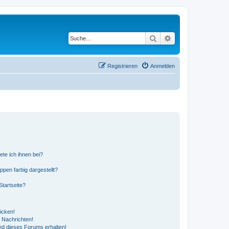
Suche
Erweiterte Suche
Registrieren
Anmelden
ete ich ihnen bei?
en farbig dargestellt?
tartseite?
icken!
 Nachrichten!
ed dieses Forums erhalten!