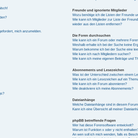
alsch!
Freunde und ignorierte Mitglieder
Wozu benötige ich die Listen der Freunde un
rden?
Wie kann ich Mitglieder zur Liste der Freund
wieder aus den Listen entfernen?
fgefordert, mich anzumelden.
Die Foren durchsuchen
Wie kann ich ein Forum oder mehrere For
Weshalb erhalte ich bei der Suche keine Er
Warum bekomme ich bei der Suche eine lee
Wie kann ich nach Mitgliedern suchen?
Wie kann ich meine eigenen Beiträge und T
Abonnements und Lesezeichen
Was ist der Unterschied zwischen einem L
Wie kann ich ein Lesezeichen auf ein Them
Wie kann ich ein Forum abonnieren?
Wie deaktiviere ich meine Abonnements?
gs?
Dateianhänge
Welche Dateianhänge sind in diesem Forum
Kann ich eine Übersicht all meiner Dateian
phpBB betreffende Fragen
Wer hat diese Forensoftware entwickelt?
Warum ist Funktion x oder y nicht enthalten
An wen soll ich mich wenden, falls es Besc