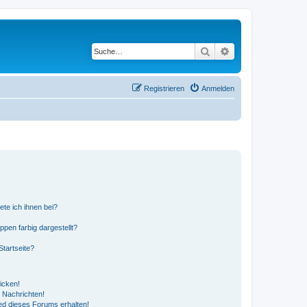
Suche
Erweiterte Suche
Registrieren
Anmelden
ete ich ihnen bei?
en farbig dargestellt?
tartseite?
icken!
 Nachrichten!
ed dieses Forums erhalten!