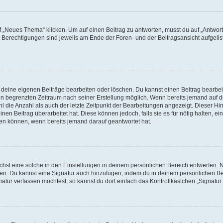
„Neues Thema“ klicken. Um auf einen Beitrag zu antworten, musst du auf „Antworte
e Berechtigungen sind jeweils am Ende der Foren- und der Beitragsansicht aufgeliste
r deine eigenen Beiträge bearbeiten oder löschen. Du kannst einen Beitrag bearbe
inen begrenzten Zeitraum nach seiner Erstellung möglich. Wenn bereits jemand auf de
 die Anzahl als auch der letzte Zeitpunkt der Bearbeitungen angezeigt. Dieser Hi
en Beitrag überarbeitet hat. Diese können jedoch, falls sie es für nötig halten, ei
hen können, wenn bereits jemand darauf geantwortet hat.
st eine solche in den Einstellungen in deinem persönlichen Bereich entwerfen. Na
eren. Du kannst eine Signatur auch hinzufügen, indem du in deinem persönlichen 
atur verfassen möchtest, so kannst du dort einfach das Kontrollkästchen „Signatu