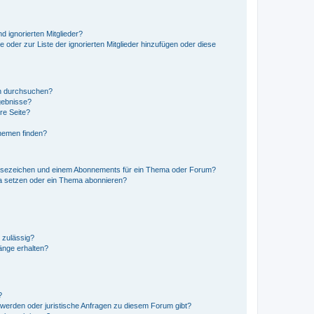
d ignorierten Mitglieder?
e oder zur Liste der ignorierten Mitglieder hinzufügen oder diese
en durchsuchen?
gebnisse?
re Seite?
hemen finden?
esezeichen und einem Abonnements für ein Thema oder Forum?
a setzen oder ein Thema abonnieren?
 zulässig?
hänge erhalten?
?
hwerden oder juristische Anfragen zu diesem Forum gibt?