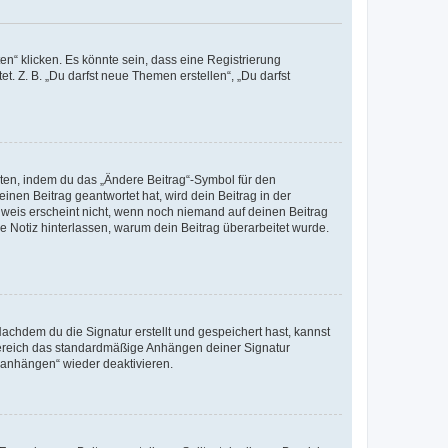
n“ klicken. Es könnte sein, dass eine Registrierung
t. Z. B. „Du darfst neue Themen erstellen“, „Du darfst
iten, indem du das „Ändere Beitrag“-Symbol für den
inen Beitrag geantwortet hat, wird dein Beitrag in der
nweis erscheint nicht, wenn noch niemand auf deinen Beitrag
ne Notiz hinterlassen, warum dein Beitrag überarbeitet wurde.
chdem du die Signatur erstellt und gespeichert hast, kannst
Bereich das standardmäßige Anhängen deiner Signatur
r anhängen“ wieder deaktivieren.