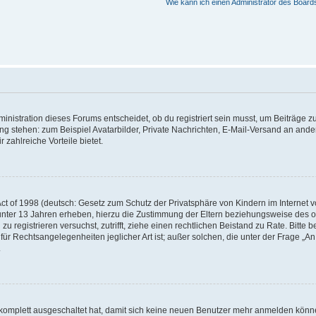
Wie kann ich einen Administrator des Board
istration dieses Forums entscheidet, ob du registriert sein musst, um Beiträge zu s
ung stehen: zum Beispiel Avatarbilder, Private Nachrichten, E-Mail-Versand an ander
 zahlreiche Vorteile bietet.
t of 1998 (deutsch: Gesetz zum Schutz der Privatsphäre von Kindern im Internet vo
unter 13 Jahren erheben, hierzu die Zustimmung der Eltern beziehungsweise des o
h zu registrieren versuchst, zutrifft, ziehe einen rechtlichen Beistand zu Rate. Bit
für Rechtsangelegenheiten jeglicher Art ist; außer solchen, die unter der Frage „
.
g komplett ausgeschaltet hat, damit sich keine neuen Benutzer mehr anmelden könn