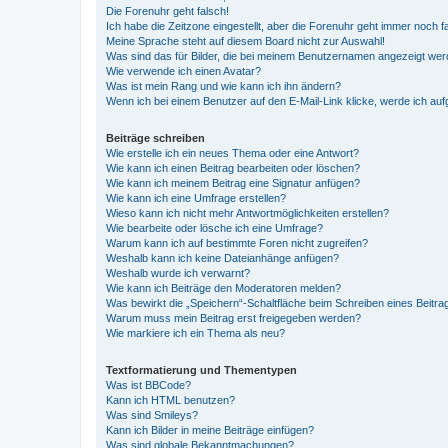
Die Forenuhr geht falsch!
Ich habe die Zeitzone eingestellt, aber die Forenuhr geht immer noch f
Meine Sprache steht auf diesem Board nicht zur Auswahl!
Was sind das für Bilder, die bei meinem Benutzernamen angezeigt we
Wie verwende ich einen Avatar?
Was ist mein Rang und wie kann ich ihn ändern?
Wenn ich bei einem Benutzer auf den E-Mail-Link klicke, werde ich au
Beiträge schreiben
Wie erstelle ich ein neues Thema oder eine Antwort?
Wie kann ich einen Beitrag bearbeiten oder löschen?
Wie kann ich meinem Beitrag eine Signatur anfügen?
Wie kann ich eine Umfrage erstellen?
Wieso kann ich nicht mehr Antwortmöglichkeiten erstellen?
Wie bearbeite oder lösche ich eine Umfrage?
Warum kann ich auf bestimmte Foren nicht zugreifen?
Weshalb kann ich keine Dateianhänge anfügen?
Weshalb wurde ich verwarnt?
Wie kann ich Beiträge den Moderatoren melden?
Was bewirkt die „Speichern“-Schaltfläche beim Schreiben eines Beitra
Warum muss mein Beitrag erst freigegeben werden?
Wie markiere ich ein Thema als neu?
Textformatierung und Thementypen
Was ist BBCode?
Kann ich HTML benutzen?
Was sind Smileys?
Kann ich Bilder in meine Beiträge einfügen?
Was sind globale Bekanntmachungen?