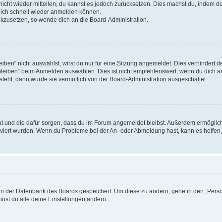
 nicht wieder mitteilen, du kannst es jedoch zurücksetzen. Dies machst du, indem 
 dich schnell wieder anmelden können.
ückzusetzen, so wende dich an die Board-Administration.
en“ nicht auswählst, wirst du nur für eine Sitzung angemeldet. Dies verhindert 
leiben“ beim Anmelden auswählen. Dies ist nicht empfehlenswert, wenn du dich an
 steht, dann wurde sie vermutlich von der Board-Administration ausgeschaltet.
 hat und die dafür sorgen, dass du im Forum angemeldet bleibst. Außerdem ermögli
tiviert wurden. Wenn du Probleme bei der An- oder Abmeldung hast, kann es helfen
n in der Datenbank des Boards gespeichert. Um diese zu ändern, gehe in den „Persö
nst du alle deine Einstellungen ändern.