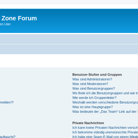
 Zone Forum
n Liter
Benutzer-Stufen und Gruppen
Was sind Administratoren?
Was sind Moderatoren?
Was sind Benutzergruppen?
Wo finde ich die Benutzergruppen und wie tr
Wie werde ich Gruppenleiter?
anmelden?!
Weshalb werden verschiedene Benutzergrupp
Was ist eine Hauptgruppe?
Was bedeutet der „Das Team“-Link auf der S
Private Nachrichten
Ich kann keine Privaten Nachrichten versch
Ich bekomme ständig unerwünschte Private
auftaucht?
Ich habe eine Spam-E-Mail von einem Mitgli