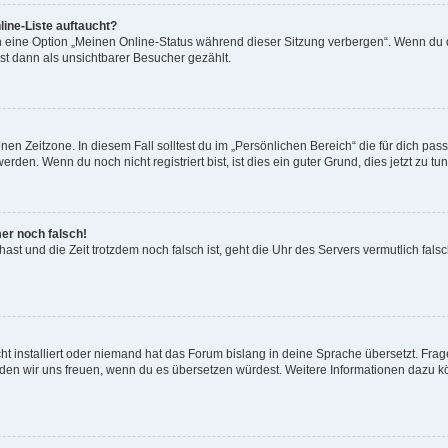
ine-Liste auftaucht?
n eine Option „Meinen Online-Status während dieser Sitzung verbergen“. Wenn du d
st dann als unsichtbarer Besucher gezählt.
en Zeitzone. In diesem Fall solltest du im „Persönlichen Bereich“ die für dich passe
den. Wenn du noch nicht registriert bist, ist dies ein guter Grund, dies jetzt zu tun
mer noch falsch!
t hast und die Zeit trotzdem noch falsch ist, geht die Uhr des Servers vermutlich fal
t installiert oder niemand hat das Forum bislang in deine Sprache übersetzt. Frag
, würden wir uns freuen, wenn du es übersetzen würdest. Weitere Informationen dazu