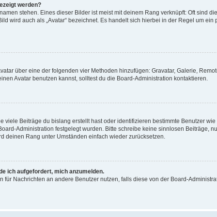
gezeigt werden?
amen stehen. Eines dieser Bilder ist meist mit deinem Rang verknüpft: Oft sind di
ld wird auch als „Avatar“ bezeichnet. Es handelt sich hierbei in der Regel um ein
 Avatar über eine der folgenden vier Methoden hinzufügen: Gravatar, Galerie, Rem
en Avatar benutzen kannst, solltest du die Board-Administration kontaktieren.
viele Beiträge du bislang erstellt hast oder identifizieren bestimmte Benutzer w
 Board-Administration festgelegt wurden. Bitte schreibe keine sinnlosen Beiträge
wird deinen Rang unter Umständen einfach wieder zurücksetzen.
rde ich aufgefordert, mich anzumelden.
ion für Nachrichten an andere Benutzer nutzen, falls diese von der Board-Administ