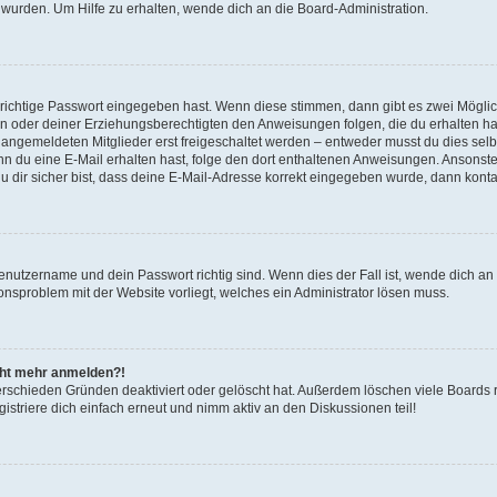
 wurden. Um Hilfe zu erhalten, wende dich an die Board-Administration.
 richtige Passwort eingegeben hast. Wenn diese stimmen, dann gibt es zwei Mögl
tern oder deiner Erziehungsberechtigten den Anweisungen folgen, die du erhalten ha
u angemeldeten Mitglieder erst freigeschaltet werden – entweder musst du dies selbs
. Wenn du eine E-Mail erhalten hast, folge den dort enthaltenen Anweisungen. Ansons
 dir sicher bist, dass deine E-Mail-Adresse korrekt eingegeben wurde, dann kontak
Benutzername und dein Passwort richtig sind. Wenn dies der Fall ist, wende dich a
ionsproblem mit der Website vorliegt, welches ein Administrator lösen muss.
icht mehr anmelden?!
erschieden Gründen deaktiviert oder gelöscht hat. Außerdem löschen viele Boards r
triere dich einfach erneut und nimm aktiv an den Diskussionen teil!