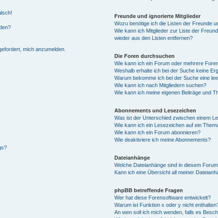
alsch!
Freunde und ignorierte Mitglieder
Wozu benötige ich die Listen der Freunde un
rden?
Wie kann ich Mitglieder zur Liste der Freund
wieder aus den Listen entfernen?
fgefordert, mich anzumelden.
Die Foren durchsuchen
Wie kann ich ein Forum oder mehrere For
Weshalb erhalte ich bei der Suche keine Er
Warum bekomme ich bei der Suche eine lee
Wie kann ich nach Mitgliedern suchen?
Wie kann ich meine eigenen Beiträge und T
Abonnements und Lesezeichen
Was ist der Unterschied zwischen einem L
Wie kann ich ein Lesezeichen auf ein Them
Wie kann ich ein Forum abonnieren?
Wie deaktiviere ich meine Abonnements?
gs?
Dateianhänge
Welche Dateianhänge sind in diesem Forum
Kann ich eine Übersicht all meiner Dateian
phpBB betreffende Fragen
Wer hat diese Forensoftware entwickelt?
Warum ist Funktion x oder y nicht enthalten
An wen soll ich mich wenden, falls es Besc