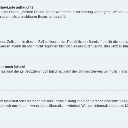
ine-Liste auftaucht?
n eine Option „Meinen Online-Status während dieser Sitzung verbergen“. Wenn du d
st dann als unsichtbarer Besucher gezählt.
en Zeitzone. In diesem Fall solltest du im „Persönlichen Bereich“ die für dich passe
den. Wenn du noch nicht registriert bist, ist dies ein guter Grund, dies jetzt zu tun
mer noch falsch!
t hast und die Zeit trotzdem noch falsch ist, geht die Uhr des Servers vermutlich fal
t installiert oder niemand hat das Forum bislang in deine Sprache übersetzt. Frag
, würden wir uns freuen, wenn du es übersetzen würdest. Weitere Informationen dazu