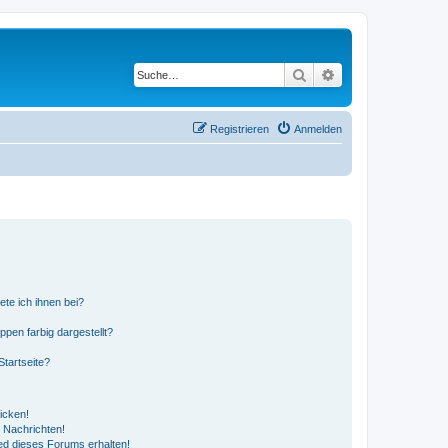
Suche
Erweiterte Suche
Registrieren
Anmelden
ete ich ihnen bei?
en farbig dargestellt?
tartseite?
icken!
 Nachrichten!
ed dieses Forums erhalten!