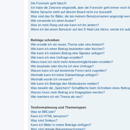
Die Forenuhr geht falsch!
Ich habe die Zeitzone eingestellt, aber die Forenuhr geht immer noch f
Meine Sprache steht auf diesem Board nicht zur Auswahl!
Was sind das für Bilder, die bei meinem Benutzernamen angezeigt we
Wie verwende ich einen Avatar?
Was ist mein Rang und wie kann ich ihn ändern?
Wenn ich bei einem Benutzer auf den E-Mail-Link klicke, werde ich au
Beiträge schreiben
Wie erstelle ich ein neues Thema oder eine Antwort?
Wie kann ich einen Beitrag bearbeiten oder löschen?
Wie kann ich meinem Beitrag eine Signatur anfügen?
Wie kann ich eine Umfrage erstellen?
Wieso kann ich nicht mehr Antwortmöglichkeiten erstellen?
Wie bearbeite oder lösche ich eine Umfrage?
Warum kann ich auf bestimmte Foren nicht zugreifen?
Weshalb kann ich keine Dateianhänge anfügen?
Weshalb wurde ich verwarnt?
Wie kann ich Beiträge den Moderatoren melden?
Was bewirkt die „Speichern“-Schaltfläche beim Schreiben eines Beitra
Warum muss mein Beitrag erst freigegeben werden?
Wie markiere ich ein Thema als neu?
Textformatierung und Thementypen
Was ist BBCode?
Kann ich HTML benutzen?
Was sind Smileys?
Kann ich Bilder in meine Beiträge einfügen?
Was sind globale Bekanntmachungen?