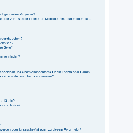
d ignorierten Mitglieder?
e oder zur Liste der ignorierten Mitglieder hinzufügen oder diese
en durchsuchen?
gebnisse?
re Seite?
hemen finden?
esezeichen und einem Abonnements für ein Thema oder Forum?
a setzen oder ein Thema abonnieren?
 zulässig?
hänge erhalten?
?
hwerden oder juristische Anfragen zu diesem Forum gibt?