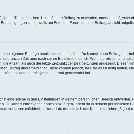
„Neues Thema“ klicken. Um auf einen Beitrag zu antworten, musst du auf „Antworte
e Berechtigungen sind jeweils am Ende der Foren- und der Beitragsansicht aufgeliste
r deine eigenen Beiträge bearbeiten oder löschen. Du kannst einen Beitrag bearbe
inen begrenzten Zeitraum nach seiner Erstellung möglich. Wenn bereits jemand auf de
 die Anzahl als auch der letzte Zeitpunkt der Bearbeitungen angezeigt. Dieser Hi
en Beitrag überarbeitet hat. Diese können jedoch, falls sie es für nötig halten, ei
hen können, wenn bereits jemand darauf geantwortet hat.
st eine solche in den Einstellungen in deinem persönlichen Bereich entwerfen. Na
eren. Du kannst eine Signatur auch hinzufügen, indem du in deinem persönlichen 
atur verfassen möchtest, so kannst du dort einfach das Kontrollkästchen „Signatu