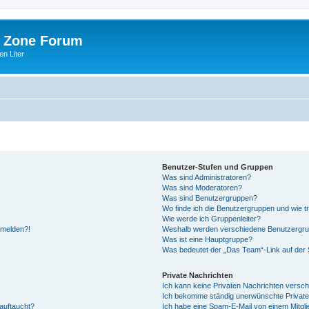
 Zone Forum
n Liter
Benutzer-Stufen und Gruppen
Was sind Administratoren?
Was sind Moderatoren?
Was sind Benutzergruppen?
Wo finde ich die Benutzergruppen und wie tr
Wie werde ich Gruppenleiter?
anmelden?!
Weshalb werden verschiedene Benutzergrupp
Was ist eine Hauptgruppe?
Was bedeutet der „Das Team“-Link auf der S
Private Nachrichten
Ich kann keine Privaten Nachrichten versch
Ich bekomme ständig unerwünschte Private
auftaucht?
Ich habe eine Spam-E-Mail von einem Mitgli