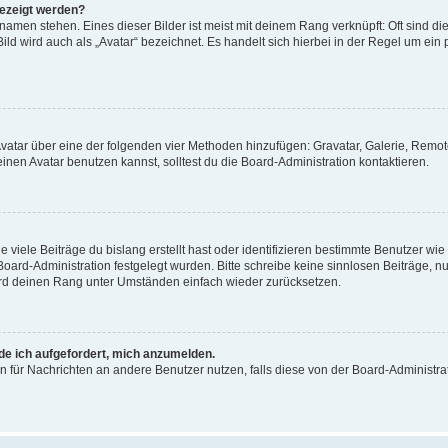
gezeigt werden?
amen stehen. Eines dieser Bilder ist meist mit deinem Rang verknüpft: Oft sind di
ld wird auch als „Avatar“ bezeichnet. Es handelt sich hierbei in der Regel um ein
 Avatar über eine der folgenden vier Methoden hinzufügen: Gravatar, Galerie, Rem
en Avatar benutzen kannst, solltest du die Board-Administration kontaktieren.
viele Beiträge du bislang erstellt hast oder identifizieren bestimmte Benutzer w
 Board-Administration festgelegt wurden. Bitte schreibe keine sinnlosen Beiträge
wird deinen Rang unter Umständen einfach wieder zurücksetzen.
rde ich aufgefordert, mich anzumelden.
ion für Nachrichten an andere Benutzer nutzen, falls diese von der Board-Administ