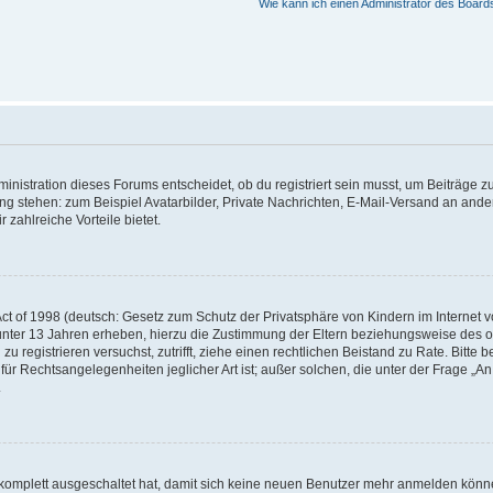
Wie kann ich einen Administrator des Board
istration dieses Forums entscheidet, ob du registriert sein musst, um Beiträge zu s
ung stehen: zum Beispiel Avatarbilder, Private Nachrichten, E-Mail-Versand an ander
 zahlreiche Vorteile bietet.
t of 1998 (deutsch: Gesetz zum Schutz der Privatsphäre von Kindern im Internet vo
unter 13 Jahren erheben, hierzu die Zustimmung der Eltern beziehungsweise des o
h zu registrieren versuchst, zutrifft, ziehe einen rechtlichen Beistand zu Rate. Bit
für Rechtsangelegenheiten jeglicher Art ist; außer solchen, die unter der Frage „
.
g komplett ausgeschaltet hat, damit sich keine neuen Benutzer mehr anmelden könn