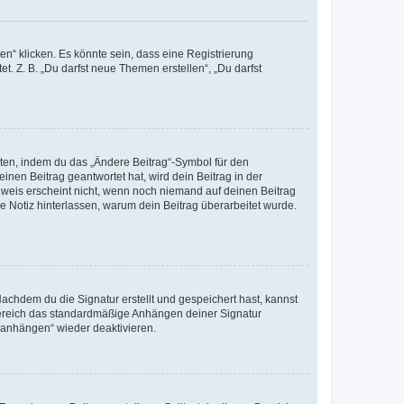
n“ klicken. Es könnte sein, dass eine Registrierung
t. Z. B. „Du darfst neue Themen erstellen“, „Du darfst
iten, indem du das „Ändere Beitrag“-Symbol für den
inen Beitrag geantwortet hat, wird dein Beitrag in der
nweis erscheint nicht, wenn noch niemand auf deinen Beitrag
ne Notiz hinterlassen, warum dein Beitrag überarbeitet wurde.
chdem du die Signatur erstellt und gespeichert hast, kannst
Bereich das standardmäßige Anhängen deiner Signatur
r anhängen“ wieder deaktivieren.