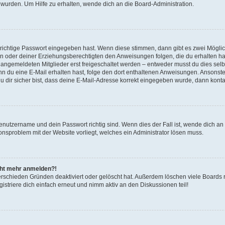
 wurden. Um Hilfe zu erhalten, wende dich an die Board-Administration.
 richtige Passwort eingegeben hast. Wenn diese stimmen, dann gibt es zwei Mögl
tern oder deiner Erziehungsberechtigten den Anweisungen folgen, die du erhalten ha
u angemeldeten Mitglieder erst freigeschaltet werden – entweder musst du dies selbs
. Wenn du eine E-Mail erhalten hast, folge den dort enthaltenen Anweisungen. Ansons
 dir sicher bist, dass deine E-Mail-Adresse korrekt eingegeben wurde, dann kontak
Benutzername und dein Passwort richtig sind. Wenn dies der Fall ist, wende dich a
ionsproblem mit der Website vorliegt, welches ein Administrator lösen muss.
icht mehr anmelden?!
erschieden Gründen deaktiviert oder gelöscht hat. Außerdem löschen viele Boards r
triere dich einfach erneut und nimm aktiv an den Diskussionen teil!