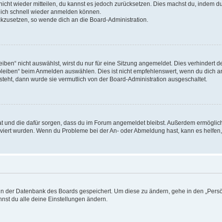
 nicht wieder mitteilen, du kannst es jedoch zurücksetzen. Dies machst du, indem 
 dich schnell wieder anmelden können.
ückzusetzen, so wende dich an die Board-Administration.
en“ nicht auswählst, wirst du nur für eine Sitzung angemeldet. Dies verhindert 
leiben“ beim Anmelden auswählen. Dies ist nicht empfehlenswert, wenn du dich an
 steht, dann wurde sie vermutlich von der Board-Administration ausgeschaltet.
 hat und die dafür sorgen, dass du im Forum angemeldet bleibst. Außerdem ermögli
tiviert wurden. Wenn du Probleme bei der An- oder Abmeldung hast, kann es helfen
n in der Datenbank des Boards gespeichert. Um diese zu ändern, gehe in den „Persö
nst du alle deine Einstellungen ändern.