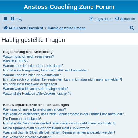
Anstoss Coaching Zone Forum
FAQ
Registrieren
Anmelden
S
ACZ Foren-Übersicht
Häufig gestellte Fragen
u
Häufig gestellte Fragen
c
h
Registrierung und Anmeldung
Wozu muss ich mich registrieren?
e
Was ist COPPA?
Warum kann ich mich nicht registrieren?
Ich habe mich registriert, kann mich aber nicht anmelden!
Warum kann ich mich nicht anmelden?
Ich habe mich vor einiger Zeit registriert, kann mich aber nicht mehr anmelden?!
Ich habe mein Passwort vergessen!
Warum werde ich automatisch abgemeldet?
Wozu ist die Funktion „Alle Cookies löschen“?
Benutzerpräferenzen und -einstellungen
Wie kann ich meine Einstellungen ändern?
Wie kann ich verhindern, dass mein Benutzername in der Online-Liste auftaucht?
Die Forenuhr geht falsch!
Ich habe die Zeitzone eingestellt, aber die Forenuhr geht immer noch falsch!
Meine Sprache steht auf diesem Board nicht zur Auswahl!
Was sind das für Bilder, die bei meinem Benutzernamen angezeigt werden?
Wie verwende ich einen Avatar?