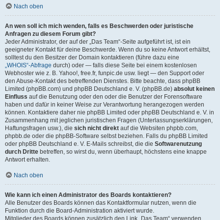
Nach oben
An wen soll ich mich wenden, falls es Beschwerden oder juristische
Anfragen zu diesem Forum gibt?
Jeder Administrator, der auf der „Das Team“-Seite aufgeführt ist, ist ein
geeigneter Kontakt für deine Beschwerde. Wenn du so keine Antwort erhältst,
solltest du den Besitzer der Domain kontaktieren (führe dazu eine
„WHOIS“-Abfrage
durch) oder — falls diese Seite bei einem kostenlosen
Webhoster wie z. B. Yahoo!, free.fr, funpic.de usw. liegt — den Support oder
den Abuse-Kontakt des betreffenden Dienstes. Bitte beachte, dass phpBB
Limited (phpBB.com) und phpBB Deutschland e. V. (phpBB.de)
absolut keinen
Einfluss
auf die Benutzung oder den oder die Benutzer der Forensoftware
haben und dafür in keiner Weise zur Verantwortung herangezogen werden
können. Kontaktiere daher nie phpBB Limited oder phpBB Deutschland e. V. in
Zusammenhang mit jeglichen juristischen Fragen (Unterlassungserklärungen,
Haftungsfragen usw.), die
sich nicht direkt
auf die Websiten phpbb.com,
phpbb.de oder die phpBB-Software selbst beziehen. Falls du phpBB Limited
oder phpBB Deutschland e. V. E-Mails schreibst, die die
Softwarenutzung
durch Dritte
betreffen, so wirst du, wenn überhaupt, höchstens eine knappe
Antwort erhalten.
Nach oben
Wie kann ich einen Administrator des Boards kontaktieren?
Alle Benutzer des Boards können das Kontaktformular nutzen, wenn die
Funktion durch die Board-Administration aktiviert wurde.
Mitglieder des Boards können zusätzlich den Link „Das Team“ verwenden.