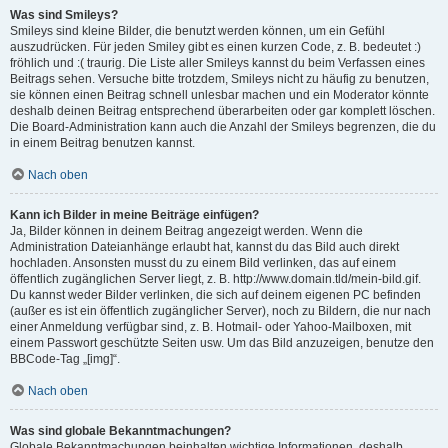
Was sind Smileys?
Smileys sind kleine Bilder, die benutzt werden können, um ein Gefühl
auszudrücken. Für jeden Smiley gibt es einen kurzen Code, z. B. bedeutet :)
fröhlich und :( traurig. Die Liste aller Smileys kannst du beim Verfassen eines
Beitrags sehen. Versuche bitte trotzdem, Smileys nicht zu häufig zu benutzen,
sie können einen Beitrag schnell unlesbar machen und ein Moderator könnte
deshalb deinen Beitrag entsprechend überarbeiten oder gar komplett löschen.
Die Board-Administration kann auch die Anzahl der Smileys begrenzen, die du
in einem Beitrag benutzen kannst.
Nach oben
Kann ich Bilder in meine Beiträge einfügen?
Ja, Bilder können in deinem Beitrag angezeigt werden. Wenn die
Administration Dateianhänge erlaubt hat, kannst du das Bild auch direkt
hochladen. Ansonsten musst du zu einem Bild verlinken, das auf einem
öffentlich zugänglichen Server liegt, z. B. http://www.domain.tld/mein-bild.gif.
Du kannst weder Bilder verlinken, die sich auf deinem eigenen PC befinden
(außer es ist ein öffentlich zugänglicher Server), noch zu Bildern, die nur nach
einer Anmeldung verfügbar sind, z. B. Hotmail- oder Yahoo-Mailboxen, mit
einem Passwort geschützte Seiten usw. Um das Bild anzuzeigen, benutze den
BBCode-Tag „[img]“.
Nach oben
Was sind globale Bekanntmachungen?
Globale Bekanntmachungen beinhalten wichtige Informationen, deshalb