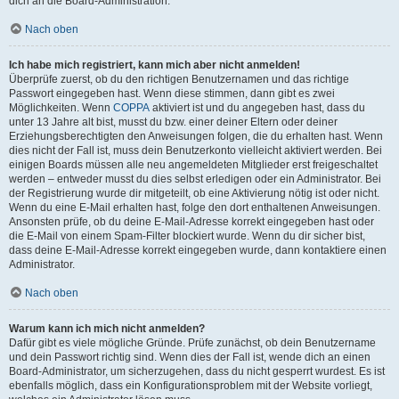
dich an die Board-Administration.
Nach oben
Ich habe mich registriert, kann mich aber nicht anmelden!
Überprüfe zuerst, ob du den richtigen Benutzernamen und das richtige
Passwort eingegeben hast. Wenn diese stimmen, dann gibt es zwei
Möglichkeiten. Wenn
COPPA
aktiviert ist und du angegeben hast, dass du
unter 13 Jahre alt bist, musst du bzw. einer deiner Eltern oder deiner
Erziehungsberechtigten den Anweisungen folgen, die du erhalten hast. Wenn
dies nicht der Fall ist, muss dein Benutzerkonto vielleicht aktiviert werden. Bei
einigen Boards müssen alle neu angemeldeten Mitglieder erst freigeschaltet
werden – entweder musst du dies selbst erledigen oder ein Administrator. Bei
der Registrierung wurde dir mitgeteilt, ob eine Aktivierung nötig ist oder nicht.
Wenn du eine E-Mail erhalten hast, folge den dort enthaltenen Anweisungen.
Ansonsten prüfe, ob du deine E-Mail-Adresse korrekt eingegeben hast oder
die E-Mail von einem Spam-Filter blockiert wurde. Wenn du dir sicher bist,
dass deine E-Mail-Adresse korrekt eingegeben wurde, dann kontaktiere einen
Administrator.
Nach oben
Warum kann ich mich nicht anmelden?
Dafür gibt es viele mögliche Gründe. Prüfe zunächst, ob dein Benutzername
und dein Passwort richtig sind. Wenn dies der Fall ist, wende dich an einen
Board-Administrator, um sicherzugehen, dass du nicht gesperrt wurdest. Es ist
ebenfalls möglich, dass ein Konfigurationsproblem mit der Website vorliegt,