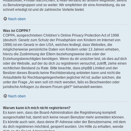
Avatarbilder, Private Nachrichten, E-Mail-Versand an andere Mitglieder, Beitritt
zu Benutzergruppen und so weiter. Wir empfehlen dir eine Anmeldung, da sie
schnell erledigt ist und dir zahlreiche Vorteile bietet.
Nach oben
Was ist COPPA?
COPPA, ausgeschrieben Children’s Online Privacy Protection Act of 1998
(deutsch: Gesetz zum Schutz der Privatsphäre von Kindern im Internet von
1998) ist ein Gesetz in den USA, welches festlegt, dass Websites, die
möglicherweise persönliche Daten von Kindern unter 13 Jahren erheben,
hierzu die Zustimmung der Eltern beziehungsweise des oder der
Erziehungsberechtigten benötigen. Wenn du dir unsicher bist, ob dies auf dich
oder die Website, auf der du dich zu registrieren versuchst, zutrifft, ziehe einen
rechtlichen Beistand zu Rate. Bitte beachte, dass phpBB Limited und der
Besitzer dieses Boards keine Rechtsberatung anbieten kann und nicht die
Anlaufstelle für Rechtsangelegenheiten jeglicher Art ist; außer solchen, die
unter der Frage „An wen soll ich mich wenden, falls es Beschwerden oder
juristische Anfragen zu diesem Forum gibt?“ behandelt werden.
Nach oben
Warum kann ich mich nicht registrieren?
Es kann sein, dass die Board-Administration die Registrierung komplett
ausgeschaltet hat, damit sich keine neuen Benutzer mehr anmelden können.
Es könnte auch sein, dass deine IP-Adresse oder der Benutzername, mit dem
du dich registrieren möchtest, gesperrt wurden. Um Hilfe zu erhalten, wende