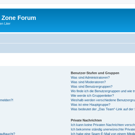
 Zone Forum
n Liter
Benutzer-Stufen und Gruppen
Was sind Administratoren?
Was sind Moderatoren?
Was sind Benutzergruppen?
Wo finde ich die Benutzergruppen und wie tr
Wie werde ich Gruppenleiter?
anmelden?!
Weshalb werden verschiedene Benutzergrupp
Was ist eine Hauptgruppe?
Was bedeutet der „Das Team“-Link auf der S
Private Nachrichten
Ich kann keine Privaten Nachrichten versch
Ich bekomme ständig unerwünschte Private
auftaucht?
Ich habe eine Spam-E-Mail von einem Mitgli