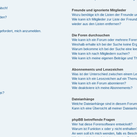
alsch!
Freunde und ignorierte Mitglieder
Wozu benötige ich die Listen der Freunde un
rden?
Wie kann ich Mitglieder zur Liste der Freund
wieder aus den Listen entfernen?
fgefordert, mich anzumelden.
Die Foren durchsuchen
Wie kann ich ein Forum oder mehrere For
Weshalb erhalte ich bei der Suche keine Er
Warum bekomme ich bei der Suche eine lee
Wie kann ich nach Mitgliedern suchen?
Wie kann ich meine eigenen Beiträge und T
Abonnements und Lesezeichen
Was ist der Unterschied zwischen einem L
Wie kann ich ein Lesezeichen auf ein Them
Wie kann ich ein Forum abonnieren?
Wie deaktiviere ich meine Abonnements?
gs?
Dateianhänge
Welche Dateianhänge sind in diesem Forum
Kann ich eine Übersicht all meiner Dateian
phpBB betreffende Fragen
Wer hat diese Forensoftware entwickelt?
Warum ist Funktion x oder y nicht enthalten
An wen soll ich mich wenden, falls es Besc