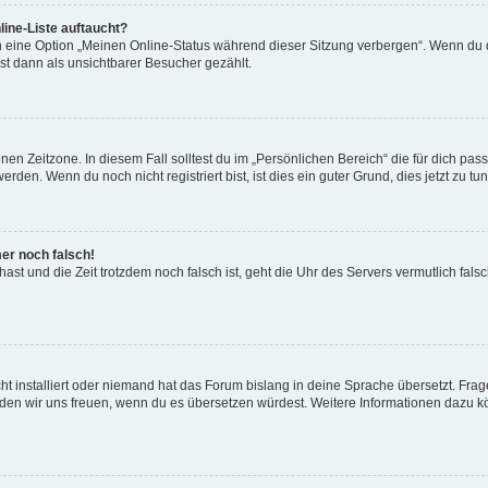
ine-Liste auftaucht?
n eine Option „Meinen Online-Status während dieser Sitzung verbergen“. Wenn du d
st dann als unsichtbarer Besucher gezählt.
en Zeitzone. In diesem Fall solltest du im „Persönlichen Bereich“ die für dich passe
den. Wenn du noch nicht registriert bist, ist dies ein guter Grund, dies jetzt zu tun
mer noch falsch!
t hast und die Zeit trotzdem noch falsch ist, geht die Uhr des Servers vermutlich fal
t installiert oder niemand hat das Forum bislang in deine Sprache übersetzt. Frag
, würden wir uns freuen, wenn du es übersetzen würdest. Weitere Informationen dazu