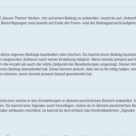
„Neues Thema“ klicken. Um auf einen Beitrag zu antworten, musst du auf „Antworte
e Berechtigungen sind jeweils am Ende der Foren- und der Beitragsansicht aufgeliste
r deine eigenen Beiträge bearbeiten oder löschen. Du kannst einen Beitrag bearbe
inen begrenzten Zeitraum nach seiner Erstellung möglich. Wenn bereits jemand auf de
 die Anzahl als auch der letzte Zeitpunkt der Bearbeitungen angezeigt. Dieser Hi
en Beitrag überarbeitet hat. Diese können jedoch, falls sie es für nötig halten, ei
hen können, wenn bereits jemand darauf geantwortet hat.
st eine solche in den Einstellungen in deinem persönlichen Bereich entwerfen. Na
eren. Du kannst eine Signatur auch hinzufügen, indem du in deinem persönlichen 
atur verfassen möchtest, so kannst du dort einfach das Kontrollkästchen „Signatu