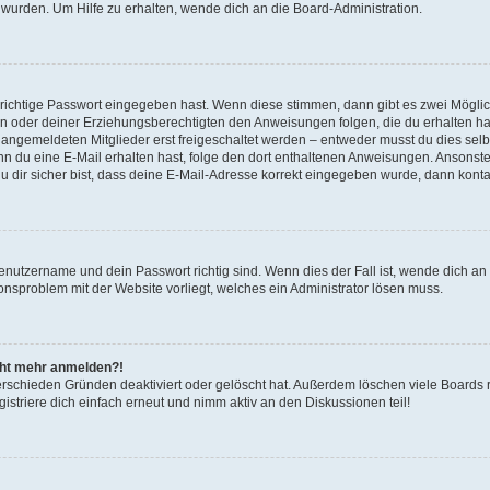
 wurden. Um Hilfe zu erhalten, wende dich an die Board-Administration.
 richtige Passwort eingegeben hast. Wenn diese stimmen, dann gibt es zwei Mögl
tern oder deiner Erziehungsberechtigten den Anweisungen folgen, die du erhalten ha
u angemeldeten Mitglieder erst freigeschaltet werden – entweder musst du dies selbs
. Wenn du eine E-Mail erhalten hast, folge den dort enthaltenen Anweisungen. Ansons
 dir sicher bist, dass deine E-Mail-Adresse korrekt eingegeben wurde, dann kontak
Benutzername und dein Passwort richtig sind. Wenn dies der Fall ist, wende dich a
ionsproblem mit der Website vorliegt, welches ein Administrator lösen muss.
icht mehr anmelden?!
erschieden Gründen deaktiviert oder gelöscht hat. Außerdem löschen viele Boards r
triere dich einfach erneut und nimm aktiv an den Diskussionen teil!