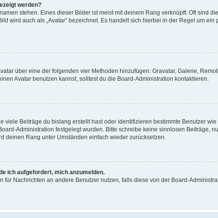
gezeigt werden?
amen stehen. Eines dieser Bilder ist meist mit deinem Rang verknüpft: Oft sind di
ld wird auch als „Avatar“ bezeichnet. Es handelt sich hierbei in der Regel um ein
 Avatar über eine der folgenden vier Methoden hinzufügen: Gravatar, Galerie, Rem
en Avatar benutzen kannst, solltest du die Board-Administration kontaktieren.
viele Beiträge du bislang erstellt hast oder identifizieren bestimmte Benutzer w
 Board-Administration festgelegt wurden. Bitte schreibe keine sinnlosen Beiträge
wird deinen Rang unter Umständen einfach wieder zurücksetzen.
rde ich aufgefordert, mich anzumelden.
ion für Nachrichten an andere Benutzer nutzen, falls diese von der Board-Administ