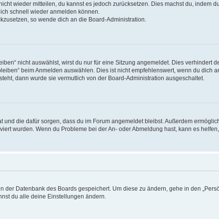
 nicht wieder mitteilen, du kannst es jedoch zurücksetzen. Dies machst du, indem 
 dich schnell wieder anmelden können.
ückzusetzen, so wende dich an die Board-Administration.
en“ nicht auswählst, wirst du nur für eine Sitzung angemeldet. Dies verhindert 
leiben“ beim Anmelden auswählen. Dies ist nicht empfehlenswert, wenn du dich an
 steht, dann wurde sie vermutlich von der Board-Administration ausgeschaltet.
 hat und die dafür sorgen, dass du im Forum angemeldet bleibst. Außerdem ermögli
tiviert wurden. Wenn du Probleme bei der An- oder Abmeldung hast, kann es helfen
n in der Datenbank des Boards gespeichert. Um diese zu ändern, gehe in den „Persö
nst du alle deine Einstellungen ändern.