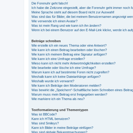
Die Forenuhr geht falsch!
Ich habe die Zeitzone eingestellt, aber die Forenuhr geht immer noch f
Meine Sprache steht auf diesem Board nicht zur Auswahl!
Was sind das für Bilder, die bei meinem Benutzernamen angezeigt we
Wie verwende ich einen Avatar?
Was ist mein Rang und wie kann ich ihn ändern?
Wenn ich bei einem Benutzer auf den E-Mail-Link klicke, werde ich au
Beiträge schreiben
Wie erstelle ich ein neues Thema oder eine Antwort?
Wie kann ich einen Beitrag bearbeiten oder löschen?
Wie kann ich meinem Beitrag eine Signatur anfügen?
Wie kann ich eine Umfrage erstellen?
Wieso kann ich nicht mehr Antwortmöglichkeiten erstellen?
Wie bearbeite oder lösche ich eine Umfrage?
Warum kann ich auf bestimmte Foren nicht zugreifen?
Weshalb kann ich keine Dateianhänge anfügen?
Weshalb wurde ich verwarnt?
Wie kann ich Beiträge den Moderatoren melden?
Was bewirkt die „Speichern“-Schaltfläche beim Schreiben eines Beitra
Warum muss mein Beitrag erst freigegeben werden?
Wie markiere ich ein Thema als neu?
Textformatierung und Thementypen
Was ist BBCode?
Kann ich HTML benutzen?
Was sind Smileys?
Kann ich Bilder in meine Beiträge einfügen?
Was sind globale Bekanntmachungen?