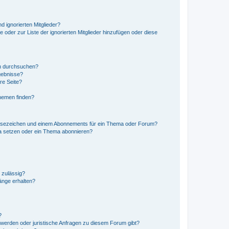
d ignorierten Mitglieder?
e oder zur Liste der ignorierten Mitglieder hinzufügen oder diese
en durchsuchen?
gebnisse?
re Seite?
hemen finden?
esezeichen und einem Abonnements für ein Thema oder Forum?
a setzen oder ein Thema abonnieren?
 zulässig?
hänge erhalten?
?
hwerden oder juristische Anfragen zu diesem Forum gibt?