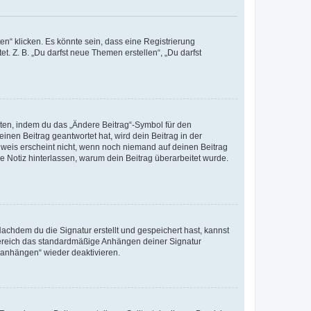
n“ klicken. Es könnte sein, dass eine Registrierung
t. Z. B. „Du darfst neue Themen erstellen“, „Du darfst
iten, indem du das „Ändere Beitrag“-Symbol für den
inen Beitrag geantwortet hat, wird dein Beitrag in der
nweis erscheint nicht, wenn noch niemand auf deinen Beitrag
ne Notiz hinterlassen, warum dein Beitrag überarbeitet wurde.
chdem du die Signatur erstellt und gespeichert hast, kannst
Bereich das standardmäßige Anhängen deiner Signatur
r anhängen“ wieder deaktivieren.