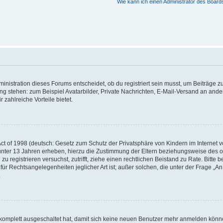
Wie kann ich einen Administrator des Board
istration dieses Forums entscheidet, ob du registriert sein musst, um Beiträge zu s
ung stehen: zum Beispiel Avatarbilder, Private Nachrichten, E-Mail-Versand an ander
 zahlreiche Vorteile bietet.
t of 1998 (deutsch: Gesetz zum Schutz der Privatsphäre von Kindern im Internet vo
unter 13 Jahren erheben, hierzu die Zustimmung der Eltern beziehungsweise des o
h zu registrieren versuchst, zutrifft, ziehe einen rechtlichen Beistand zu Rate. Bit
für Rechtsangelegenheiten jeglicher Art ist; außer solchen, die unter der Frage „
.
g komplett ausgeschaltet hat, damit sich keine neuen Benutzer mehr anmelden könn