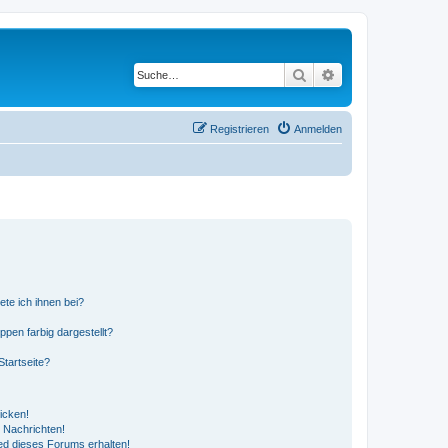
Suche
Erweiterte Suche
Registrieren
Anmelden
ete ich ihnen bei?
en farbig dargestellt?
tartseite?
icken!
 Nachrichten!
ed dieses Forums erhalten!