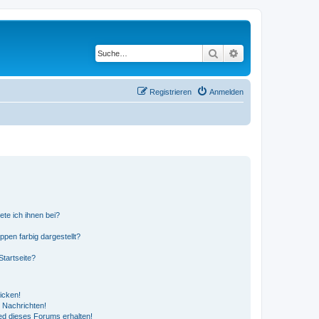
Suche
Erweiterte Suche
Registrieren
Anmelden
ete ich ihnen bei?
en farbig dargestellt?
tartseite?
icken!
 Nachrichten!
ed dieses Forums erhalten!