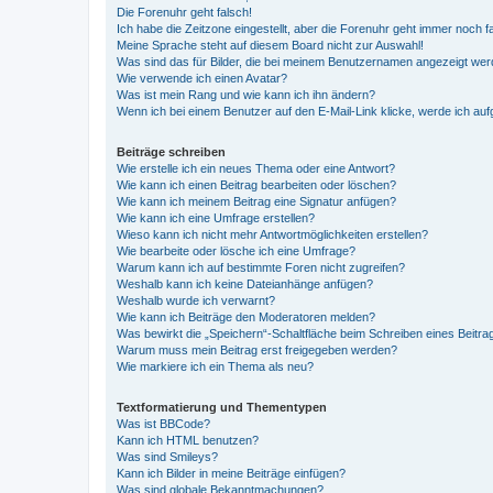
Die Forenuhr geht falsch!
Ich habe die Zeitzone eingestellt, aber die Forenuhr geht immer noch f
Meine Sprache steht auf diesem Board nicht zur Auswahl!
Was sind das für Bilder, die bei meinem Benutzernamen angezeigt we
Wie verwende ich einen Avatar?
Was ist mein Rang und wie kann ich ihn ändern?
Wenn ich bei einem Benutzer auf den E-Mail-Link klicke, werde ich au
Beiträge schreiben
Wie erstelle ich ein neues Thema oder eine Antwort?
Wie kann ich einen Beitrag bearbeiten oder löschen?
Wie kann ich meinem Beitrag eine Signatur anfügen?
Wie kann ich eine Umfrage erstellen?
Wieso kann ich nicht mehr Antwortmöglichkeiten erstellen?
Wie bearbeite oder lösche ich eine Umfrage?
Warum kann ich auf bestimmte Foren nicht zugreifen?
Weshalb kann ich keine Dateianhänge anfügen?
Weshalb wurde ich verwarnt?
Wie kann ich Beiträge den Moderatoren melden?
Was bewirkt die „Speichern“-Schaltfläche beim Schreiben eines Beitra
Warum muss mein Beitrag erst freigegeben werden?
Wie markiere ich ein Thema als neu?
Textformatierung und Thementypen
Was ist BBCode?
Kann ich HTML benutzen?
Was sind Smileys?
Kann ich Bilder in meine Beiträge einfügen?
Was sind globale Bekanntmachungen?