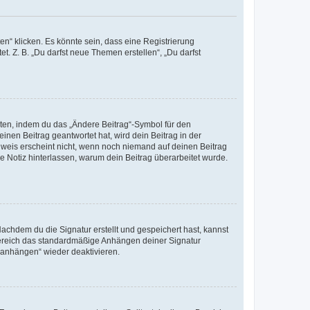
n“ klicken. Es könnte sein, dass eine Registrierung
t. Z. B. „Du darfst neue Themen erstellen“, „Du darfst
iten, indem du das „Ändere Beitrag“-Symbol für den
inen Beitrag geantwortet hat, wird dein Beitrag in der
nweis erscheint nicht, wenn noch niemand auf deinen Beitrag
ne Notiz hinterlassen, warum dein Beitrag überarbeitet wurde.
chdem du die Signatur erstellt und gespeichert hast, kannst
Bereich das standardmäßige Anhängen deiner Signatur
r anhängen“ wieder deaktivieren.