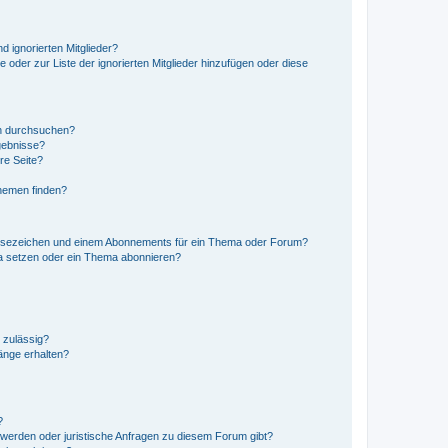
d ignorierten Mitglieder?
e oder zur Liste der ignorierten Mitglieder hinzufügen oder diese
en durchsuchen?
gebnisse?
re Seite?
hemen finden?
esezeichen und einem Abonnements für ein Thema oder Forum?
a setzen oder ein Thema abonnieren?
 zulässig?
hänge erhalten?
?
hwerden oder juristische Anfragen zu diesem Forum gibt?