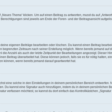
„Neues Thema“ klicken. Um auf einen Beitrag zu antworten, musst du auf „Antworte
e Berechtigungen sind jeweils am Ende der Foren- und der Beitragsansicht aufgeliste
r deine eigenen Beiträge bearbeiten oder löschen. Du kannst einen Beitrag bearbe
inen begrenzten Zeitraum nach seiner Erstellung möglich. Wenn bereits jemand auf de
 die Anzahl als auch der letzte Zeitpunkt der Bearbeitungen angezeigt. Dieser Hi
en Beitrag überarbeitet hat. Diese können jedoch, falls sie es für nötig halten, ei
hen können, wenn bereits jemand darauf geantwortet hat.
st eine solche in den Einstellungen in deinem persönlichen Bereich entwerfen. Na
eren. Du kannst eine Signatur auch hinzufügen, indem du in deinem persönlichen 
atur verfassen möchtest, so kannst du dort einfach das Kontrollkästchen „Signatu