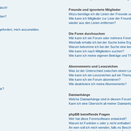
alsch!
Freunde und ignorierte Mitglieder
Wozu benötige ich die Listen der Freunde un
rden?
Wie kann ich Mitglieder zur Liste der Freund
wieder aus den Listen entfernen?
fgefordert, mich anzumelden.
Die Foren durchsuchen
Wie kann ich ein Forum oder mehrere For
Weshalb erhalte ich bei der Suche keine Er
Warum bekomme ich bei der Suche eine lee
Wie kann ich nach Mitgliedern suchen?
Wie kann ich meine eigenen Beiträge und T
Abonnements und Lesezeichen
Was ist der Unterschied zwischen einem L
Wie kann ich ein Lesezeichen auf ein Them
Wie kann ich ein Forum abonnieren?
Wie deaktiviere ich meine Abonnements?
gs?
Dateianhänge
Welche Dateianhänge sind in diesem Forum
Kann ich eine Übersicht all meiner Dateian
phpBB betreffende Fragen
Wer hat diese Forensoftware entwickelt?
Warum ist Funktion x oder y nicht enthalten
An wen soll ich mich wenden, falls es Besc