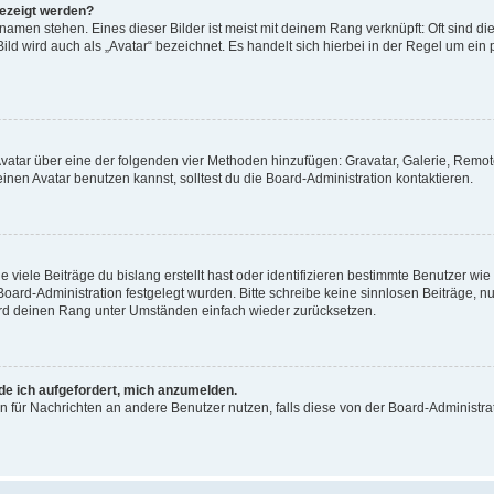
gezeigt werden?
amen stehen. Eines dieser Bilder ist meist mit deinem Rang verknüpft: Oft sind di
ld wird auch als „Avatar“ bezeichnet. Es handelt sich hierbei in der Regel um ein
 Avatar über eine der folgenden vier Methoden hinzufügen: Gravatar, Galerie, Rem
en Avatar benutzen kannst, solltest du die Board-Administration kontaktieren.
viele Beiträge du bislang erstellt hast oder identifizieren bestimmte Benutzer w
 Board-Administration festgelegt wurden. Bitte schreibe keine sinnlosen Beiträge
wird deinen Rang unter Umständen einfach wieder zurücksetzen.
rde ich aufgefordert, mich anzumelden.
ion für Nachrichten an andere Benutzer nutzen, falls diese von der Board-Administ