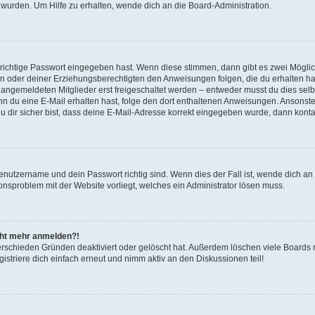
 wurden. Um Hilfe zu erhalten, wende dich an die Board-Administration.
 richtige Passwort eingegeben hast. Wenn diese stimmen, dann gibt es zwei Mögl
tern oder deiner Erziehungsberechtigten den Anweisungen folgen, die du erhalten ha
u angemeldeten Mitglieder erst freigeschaltet werden – entweder musst du dies selbs
. Wenn du eine E-Mail erhalten hast, folge den dort enthaltenen Anweisungen. Ansons
 dir sicher bist, dass deine E-Mail-Adresse korrekt eingegeben wurde, dann kontak
Benutzername und dein Passwort richtig sind. Wenn dies der Fall ist, wende dich a
ionsproblem mit der Website vorliegt, welches ein Administrator lösen muss.
icht mehr anmelden?!
erschieden Gründen deaktiviert oder gelöscht hat. Außerdem löschen viele Boards r
triere dich einfach erneut und nimm aktiv an den Diskussionen teil!