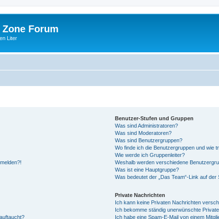
 Zone Forum
n Liter
Benutzer-Stufen und Gruppen
Was sind Administratoren?
Was sind Moderatoren?
Was sind Benutzergruppen?
Wo finde ich die Benutzergruppen und wie tr
Wie werde ich Gruppenleiter?
anmelden?!
Weshalb werden verschiedene Benutzergrupp
Was ist eine Hauptgruppe?
Was bedeutet der „Das Team“-Link auf der S
Private Nachrichten
Ich kann keine Privaten Nachrichten versch
Ich bekomme ständig unerwünschte Private
auftaucht?
Ich habe eine Spam-E-Mail von einem Mitgli