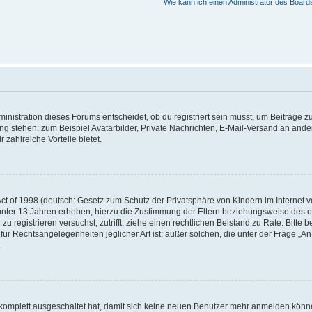
Wie kann ich einen Administrator des Board
istration dieses Forums entscheidet, ob du registriert sein musst, um Beiträge zu s
ung stehen: zum Beispiel Avatarbilder, Private Nachrichten, E-Mail-Versand an ander
 zahlreiche Vorteile bietet.
t of 1998 (deutsch: Gesetz zum Schutz der Privatsphäre von Kindern im Internet vo
unter 13 Jahren erheben, hierzu die Zustimmung der Eltern beziehungsweise des o
h zu registrieren versuchst, zutrifft, ziehe einen rechtlichen Beistand zu Rate. Bit
für Rechtsangelegenheiten jeglicher Art ist; außer solchen, die unter der Frage „
.
g komplett ausgeschaltet hat, damit sich keine neuen Benutzer mehr anmelden könn