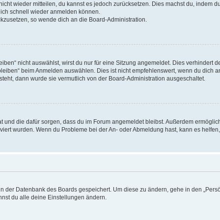
 nicht wieder mitteilen, du kannst es jedoch zurücksetzen. Dies machst du, indem 
 dich schnell wieder anmelden können.
ückzusetzen, so wende dich an die Board-Administration.
en“ nicht auswählst, wirst du nur für eine Sitzung angemeldet. Dies verhindert 
leiben“ beim Anmelden auswählen. Dies ist nicht empfehlenswert, wenn du dich an
 steht, dann wurde sie vermutlich von der Board-Administration ausgeschaltet.
 hat und die dafür sorgen, dass du im Forum angemeldet bleibst. Außerdem ermögli
tiviert wurden. Wenn du Probleme bei der An- oder Abmeldung hast, kann es helfen
n in der Datenbank des Boards gespeichert. Um diese zu ändern, gehe in den „Persö
nst du alle deine Einstellungen ändern.