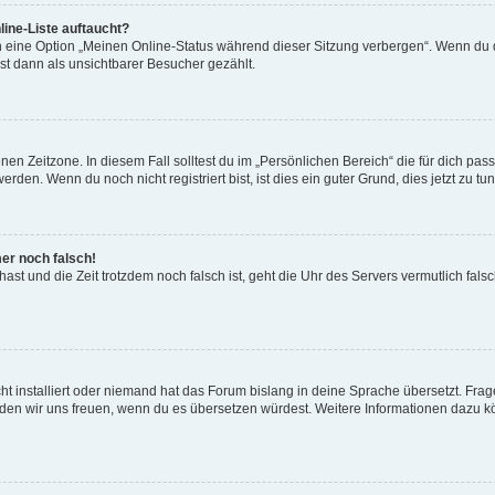
ine-Liste auftaucht?
n eine Option „Meinen Online-Status während dieser Sitzung verbergen“. Wenn du d
st dann als unsichtbarer Besucher gezählt.
en Zeitzone. In diesem Fall solltest du im „Persönlichen Bereich“ die für dich passe
den. Wenn du noch nicht registriert bist, ist dies ein guter Grund, dies jetzt zu tun
mer noch falsch!
t hast und die Zeit trotzdem noch falsch ist, geht die Uhr des Servers vermutlich fal
t installiert oder niemand hat das Forum bislang in deine Sprache übersetzt. Frag
, würden wir uns freuen, wenn du es übersetzen würdest. Weitere Informationen dazu