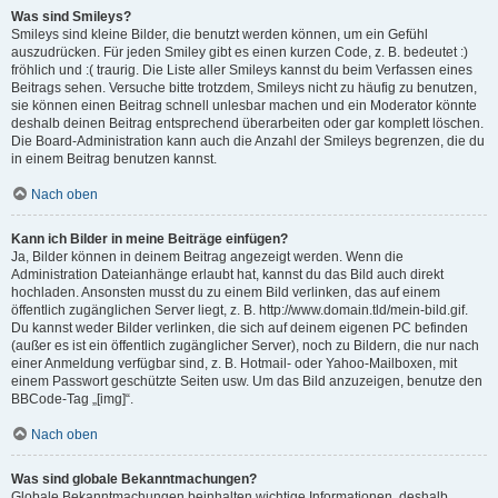
Was sind Smileys?
Smileys sind kleine Bilder, die benutzt werden können, um ein Gefühl
auszudrücken. Für jeden Smiley gibt es einen kurzen Code, z. B. bedeutet :)
fröhlich und :( traurig. Die Liste aller Smileys kannst du beim Verfassen eines
Beitrags sehen. Versuche bitte trotzdem, Smileys nicht zu häufig zu benutzen,
sie können einen Beitrag schnell unlesbar machen und ein Moderator könnte
deshalb deinen Beitrag entsprechend überarbeiten oder gar komplett löschen.
Die Board-Administration kann auch die Anzahl der Smileys begrenzen, die du
in einem Beitrag benutzen kannst.
Nach oben
Kann ich Bilder in meine Beiträge einfügen?
Ja, Bilder können in deinem Beitrag angezeigt werden. Wenn die
Administration Dateianhänge erlaubt hat, kannst du das Bild auch direkt
hochladen. Ansonsten musst du zu einem Bild verlinken, das auf einem
öffentlich zugänglichen Server liegt, z. B. http://www.domain.tld/mein-bild.gif.
Du kannst weder Bilder verlinken, die sich auf deinem eigenen PC befinden
(außer es ist ein öffentlich zugänglicher Server), noch zu Bildern, die nur nach
einer Anmeldung verfügbar sind, z. B. Hotmail- oder Yahoo-Mailboxen, mit
einem Passwort geschützte Seiten usw. Um das Bild anzuzeigen, benutze den
BBCode-Tag „[img]“.
Nach oben
Was sind globale Bekanntmachungen?
Globale Bekanntmachungen beinhalten wichtige Informationen, deshalb