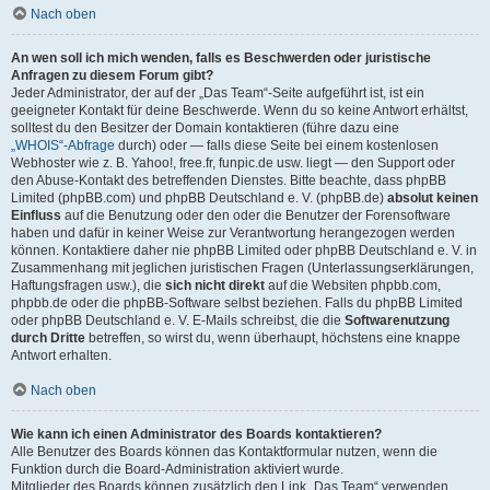
Nach oben
An wen soll ich mich wenden, falls es Beschwerden oder juristische
Anfragen zu diesem Forum gibt?
Jeder Administrator, der auf der „Das Team“-Seite aufgeführt ist, ist ein
geeigneter Kontakt für deine Beschwerde. Wenn du so keine Antwort erhältst,
solltest du den Besitzer der Domain kontaktieren (führe dazu eine
„WHOIS“-Abfrage
durch) oder — falls diese Seite bei einem kostenlosen
Webhoster wie z. B. Yahoo!, free.fr, funpic.de usw. liegt — den Support oder
den Abuse-Kontakt des betreffenden Dienstes. Bitte beachte, dass phpBB
Limited (phpBB.com) und phpBB Deutschland e. V. (phpBB.de)
absolut keinen
Einfluss
auf die Benutzung oder den oder die Benutzer der Forensoftware
haben und dafür in keiner Weise zur Verantwortung herangezogen werden
können. Kontaktiere daher nie phpBB Limited oder phpBB Deutschland e. V. in
Zusammenhang mit jeglichen juristischen Fragen (Unterlassungserklärungen,
Haftungsfragen usw.), die
sich nicht direkt
auf die Websiten phpbb.com,
phpbb.de oder die phpBB-Software selbst beziehen. Falls du phpBB Limited
oder phpBB Deutschland e. V. E-Mails schreibst, die die
Softwarenutzung
durch Dritte
betreffen, so wirst du, wenn überhaupt, höchstens eine knappe
Antwort erhalten.
Nach oben
Wie kann ich einen Administrator des Boards kontaktieren?
Alle Benutzer des Boards können das Kontaktformular nutzen, wenn die
Funktion durch die Board-Administration aktiviert wurde.
Mitglieder des Boards können zusätzlich den Link „Das Team“ verwenden.