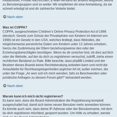
Avatarbilder, Private Nachrichten, E-Mail-Versand an andere Mitglieder, Beitritt
zu Benutzergruppen und so weiter. Wir empfehlen dir eine Anmeldung, da sie
schnell erledigt ist und dir zahlreiche Vorteile bietet.
Nach oben
Was ist COPPA?
COPPA, ausgeschrieben Children’s Online Privacy Protection Act of 1998
(deutsch: Gesetz zum Schutz der Privatsphäre von Kindern im Internet von
1998) ist ein Gesetz in den USA, welches festlegt, dass Websites, die
möglicherweise persönliche Daten von Kindern unter 13 Jahren erheben,
hierzu die Zustimmung der Eltern beziehungsweise des oder der
Erziehungsberechtigten benötigen. Wenn du dir unsicher bist, ob dies auf dich
oder die Website, auf der du dich zu registrieren versuchst, zutrifft, ziehe einen
rechtlichen Beistand zu Rate. Bitte beachte, dass phpBB Limited und der
Besitzer dieses Boards keine Rechtsberatung anbieten kann und nicht die
Anlaufstelle für Rechtsangelegenheiten jeglicher Art ist; außer solchen, die
unter der Frage „An wen soll ich mich wenden, falls es Beschwerden oder
juristische Anfragen zu diesem Forum gibt?“ behandelt werden.
Nach oben
Warum kann ich mich nicht registrieren?
Es kann sein, dass die Board-Administration die Registrierung komplett
ausgeschaltet hat, damit sich keine neuen Benutzer mehr anmelden können.
Es könnte auch sein, dass deine IP-Adresse oder der Benutzername, mit dem
du dich registrieren möchtest, gesperrt wurden. Um Hilfe zu erhalten, wende