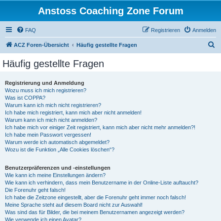
Anstoss Coaching Zone Forum
FAQ
Registrieren
Anmelden
S
ACZ Foren-Übersicht
Häufig gestellte Fragen
u
Häufig gestellte Fragen
c
h
Registrierung und Anmeldung
Wozu muss ich mich registrieren?
e
Was ist COPPA?
Warum kann ich mich nicht registrieren?
Ich habe mich registriert, kann mich aber nicht anmelden!
Warum kann ich mich nicht anmelden?
Ich habe mich vor einiger Zeit registriert, kann mich aber nicht mehr anmelden?!
Ich habe mein Passwort vergessen!
Warum werde ich automatisch abgemeldet?
Wozu ist die Funktion „Alle Cookies löschen“?
Benutzerpräferenzen und -einstellungen
Wie kann ich meine Einstellungen ändern?
Wie kann ich verhindern, dass mein Benutzername in der Online-Liste auftaucht?
Die Forenuhr geht falsch!
Ich habe die Zeitzone eingestellt, aber die Forenuhr geht immer noch falsch!
Meine Sprache steht auf diesem Board nicht zur Auswahl!
Was sind das für Bilder, die bei meinem Benutzernamen angezeigt werden?
Wie verwende ich einen Avatar?