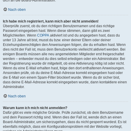
dich an die Board-Administration.
Nach oben
Ich habe mich registriert, kann mich aber nicht anmelden!
Überprüfe zuerst, ob du den richtigen Benutzernamen und das richtige
Passwort eingegeben hast. Wenn diese stimmen, dann gibt es zwei
Möglichkeiten. Wenn
COPPA
aktiviert ist und du angegeben hast, dass du
unter 13 Jahre alt bist, musst du bzw. einer deiner Eltern oder deiner
Erziehungsberechtigten den Anweisungen folgen, die du erhalten hast. Wenn
dies nicht der Fall ist, muss dein Benutzerkonto vielleicht aktiviert werden. Bei
einigen Boards müssen alle neu angemeldeten Mitglieder erst freigeschaltet
werden – entweder musst du dies selbst erledigen oder ein Administrator. Bei
der Registrierung wurde dir mitgeteilt, ob eine Aktivierung nötig ist oder nicht.
Wenn du eine E-Mail erhalten hast, folge den dort enthaltenen Anweisungen.
Ansonsten prüfe, ob du deine E-Mail-Adresse korrekt eingegeben hast oder
die E-Mail von einem Spam-Filter blockiert wurde. Wenn du dir sicher bist,
dass deine E-Mail-Adresse korrekt eingegeben wurde, dann kontaktiere einen
Administrator.
Nach oben
Warum kann ich mich nicht anmelden?
Dafür gibt es viele mögliche Gründe. Prüfe zunächst, ob dein Benutzername
und dein Passwort richtig sind. Wenn dies der Fall ist, wende dich an einen
Board-Administrator, um sicherzugehen, dass du nicht gesperrt wurdest. Es ist
ebenfalls möglich, dass ein Konfigurationsproblem mit der Website vorliegt,