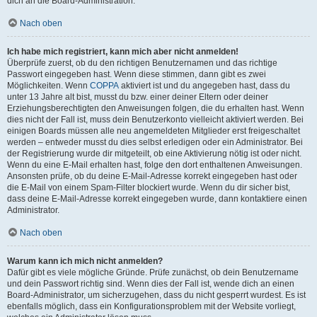
dich an die Board-Administration.
Nach oben
Ich habe mich registriert, kann mich aber nicht anmelden!
Überprüfe zuerst, ob du den richtigen Benutzernamen und das richtige
Passwort eingegeben hast. Wenn diese stimmen, dann gibt es zwei
Möglichkeiten. Wenn
COPPA
aktiviert ist und du angegeben hast, dass du
unter 13 Jahre alt bist, musst du bzw. einer deiner Eltern oder deiner
Erziehungsberechtigten den Anweisungen folgen, die du erhalten hast. Wenn
dies nicht der Fall ist, muss dein Benutzerkonto vielleicht aktiviert werden. Bei
einigen Boards müssen alle neu angemeldeten Mitglieder erst freigeschaltet
werden – entweder musst du dies selbst erledigen oder ein Administrator. Bei
der Registrierung wurde dir mitgeteilt, ob eine Aktivierung nötig ist oder nicht.
Wenn du eine E-Mail erhalten hast, folge den dort enthaltenen Anweisungen.
Ansonsten prüfe, ob du deine E-Mail-Adresse korrekt eingegeben hast oder
die E-Mail von einem Spam-Filter blockiert wurde. Wenn du dir sicher bist,
dass deine E-Mail-Adresse korrekt eingegeben wurde, dann kontaktiere einen
Administrator.
Nach oben
Warum kann ich mich nicht anmelden?
Dafür gibt es viele mögliche Gründe. Prüfe zunächst, ob dein Benutzername
und dein Passwort richtig sind. Wenn dies der Fall ist, wende dich an einen
Board-Administrator, um sicherzugehen, dass du nicht gesperrt wurdest. Es ist
ebenfalls möglich, dass ein Konfigurationsproblem mit der Website vorliegt,