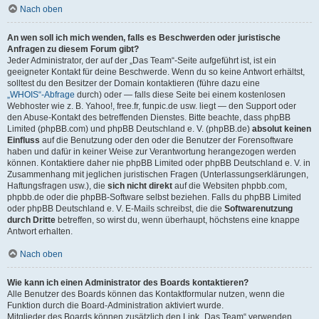
Nach oben
An wen soll ich mich wenden, falls es Beschwerden oder juristische
Anfragen zu diesem Forum gibt?
Jeder Administrator, der auf der „Das Team“-Seite aufgeführt ist, ist ein
geeigneter Kontakt für deine Beschwerde. Wenn du so keine Antwort erhältst,
solltest du den Besitzer der Domain kontaktieren (führe dazu eine
„WHOIS“-Abfrage
durch) oder — falls diese Seite bei einem kostenlosen
Webhoster wie z. B. Yahoo!, free.fr, funpic.de usw. liegt — den Support oder
den Abuse-Kontakt des betreffenden Dienstes. Bitte beachte, dass phpBB
Limited (phpBB.com) und phpBB Deutschland e. V. (phpBB.de)
absolut keinen
Einfluss
auf die Benutzung oder den oder die Benutzer der Forensoftware
haben und dafür in keiner Weise zur Verantwortung herangezogen werden
können. Kontaktiere daher nie phpBB Limited oder phpBB Deutschland e. V. in
Zusammenhang mit jeglichen juristischen Fragen (Unterlassungserklärungen,
Haftungsfragen usw.), die
sich nicht direkt
auf die Websiten phpbb.com,
phpbb.de oder die phpBB-Software selbst beziehen. Falls du phpBB Limited
oder phpBB Deutschland e. V. E-Mails schreibst, die die
Softwarenutzung
durch Dritte
betreffen, so wirst du, wenn überhaupt, höchstens eine knappe
Antwort erhalten.
Nach oben
Wie kann ich einen Administrator des Boards kontaktieren?
Alle Benutzer des Boards können das Kontaktformular nutzen, wenn die
Funktion durch die Board-Administration aktiviert wurde.
Mitglieder des Boards können zusätzlich den Link „Das Team“ verwenden.