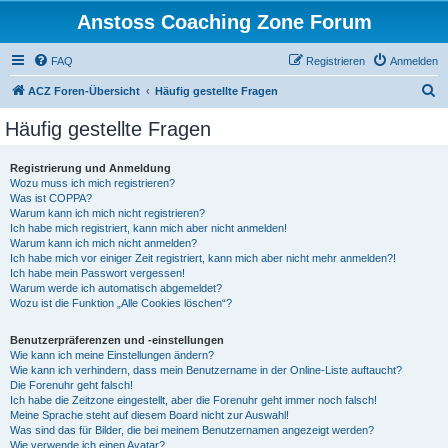
Anstoss Coaching Zone Forum
FAQ
Registrieren
Anmelden
S
ACZ Foren-Übersicht
Häufig gestellte Fragen
u
Häufig gestellte Fragen
c
h
Registrierung und Anmeldung
Wozu muss ich mich registrieren?
e
Was ist COPPA?
Warum kann ich mich nicht registrieren?
Ich habe mich registriert, kann mich aber nicht anmelden!
Warum kann ich mich nicht anmelden?
Ich habe mich vor einiger Zeit registriert, kann mich aber nicht mehr anmelden?!
Ich habe mein Passwort vergessen!
Warum werde ich automatisch abgemeldet?
Wozu ist die Funktion „Alle Cookies löschen“?
Benutzerpräferenzen und -einstellungen
Wie kann ich meine Einstellungen ändern?
Wie kann ich verhindern, dass mein Benutzername in der Online-Liste auftaucht?
Die Forenuhr geht falsch!
Ich habe die Zeitzone eingestellt, aber die Forenuhr geht immer noch falsch!
Meine Sprache steht auf diesem Board nicht zur Auswahl!
Was sind das für Bilder, die bei meinem Benutzernamen angezeigt werden?
Wie verwende ich einen Avatar?