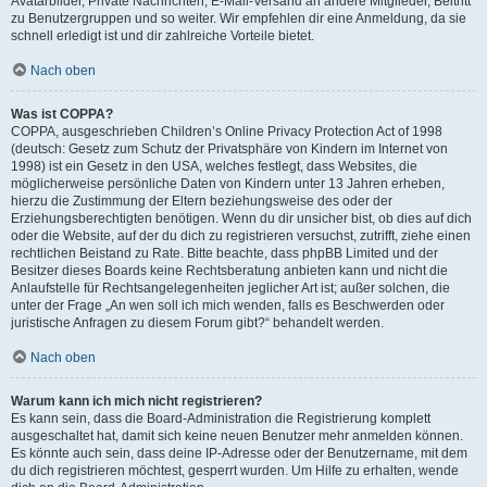
Avatarbilder, Private Nachrichten, E-Mail-Versand an andere Mitglieder, Beitritt
zu Benutzergruppen und so weiter. Wir empfehlen dir eine Anmeldung, da sie
schnell erledigt ist und dir zahlreiche Vorteile bietet.
Nach oben
Was ist COPPA?
COPPA, ausgeschrieben Children’s Online Privacy Protection Act of 1998
(deutsch: Gesetz zum Schutz der Privatsphäre von Kindern im Internet von
1998) ist ein Gesetz in den USA, welches festlegt, dass Websites, die
möglicherweise persönliche Daten von Kindern unter 13 Jahren erheben,
hierzu die Zustimmung der Eltern beziehungsweise des oder der
Erziehungsberechtigten benötigen. Wenn du dir unsicher bist, ob dies auf dich
oder die Website, auf der du dich zu registrieren versuchst, zutrifft, ziehe einen
rechtlichen Beistand zu Rate. Bitte beachte, dass phpBB Limited und der
Besitzer dieses Boards keine Rechtsberatung anbieten kann und nicht die
Anlaufstelle für Rechtsangelegenheiten jeglicher Art ist; außer solchen, die
unter der Frage „An wen soll ich mich wenden, falls es Beschwerden oder
juristische Anfragen zu diesem Forum gibt?“ behandelt werden.
Nach oben
Warum kann ich mich nicht registrieren?
Es kann sein, dass die Board-Administration die Registrierung komplett
ausgeschaltet hat, damit sich keine neuen Benutzer mehr anmelden können.
Es könnte auch sein, dass deine IP-Adresse oder der Benutzername, mit dem
du dich registrieren möchtest, gesperrt wurden. Um Hilfe zu erhalten, wende