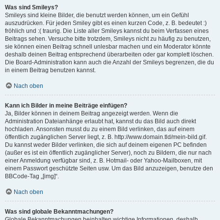
Was sind Smileys?
Smileys sind kleine Bilder, die benutzt werden können, um ein Gefühl
auszudrücken. Für jeden Smiley gibt es einen kurzen Code, z. B. bedeutet :)
fröhlich und :( traurig. Die Liste aller Smileys kannst du beim Verfassen eines
Beitrags sehen. Versuche bitte trotzdem, Smileys nicht zu häufig zu benutzen,
sie können einen Beitrag schnell unlesbar machen und ein Moderator könnte
deshalb deinen Beitrag entsprechend überarbeiten oder gar komplett löschen.
Die Board-Administration kann auch die Anzahl der Smileys begrenzen, die du
in einem Beitrag benutzen kannst.
Nach oben
Kann ich Bilder in meine Beiträge einfügen?
Ja, Bilder können in deinem Beitrag angezeigt werden. Wenn die
Administration Dateianhänge erlaubt hat, kannst du das Bild auch direkt
hochladen. Ansonsten musst du zu einem Bild verlinken, das auf einem
öffentlich zugänglichen Server liegt, z. B. http://www.domain.tld/mein-bild.gif.
Du kannst weder Bilder verlinken, die sich auf deinem eigenen PC befinden
(außer es ist ein öffentlich zugänglicher Server), noch zu Bildern, die nur nach
einer Anmeldung verfügbar sind, z. B. Hotmail- oder Yahoo-Mailboxen, mit
einem Passwort geschützte Seiten usw. Um das Bild anzuzeigen, benutze den
BBCode-Tag „[img]“.
Nach oben
Was sind globale Bekanntmachungen?
Globale Bekanntmachungen beinhalten wichtige Informationen, deshalb