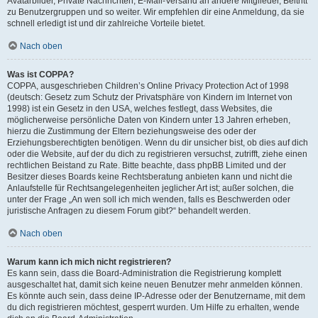
Avatarbilder, Private Nachrichten, E-Mail-Versand an andere Mitglieder, Beitritt
zu Benutzergruppen und so weiter. Wir empfehlen dir eine Anmeldung, da sie
schnell erledigt ist und dir zahlreiche Vorteile bietet.
Nach oben
Was ist COPPA?
COPPA, ausgeschrieben Children’s Online Privacy Protection Act of 1998
(deutsch: Gesetz zum Schutz der Privatsphäre von Kindern im Internet von
1998) ist ein Gesetz in den USA, welches festlegt, dass Websites, die
möglicherweise persönliche Daten von Kindern unter 13 Jahren erheben,
hierzu die Zustimmung der Eltern beziehungsweise des oder der
Erziehungsberechtigten benötigen. Wenn du dir unsicher bist, ob dies auf dich
oder die Website, auf der du dich zu registrieren versuchst, zutrifft, ziehe einen
rechtlichen Beistand zu Rate. Bitte beachte, dass phpBB Limited und der
Besitzer dieses Boards keine Rechtsberatung anbieten kann und nicht die
Anlaufstelle für Rechtsangelegenheiten jeglicher Art ist; außer solchen, die
unter der Frage „An wen soll ich mich wenden, falls es Beschwerden oder
juristische Anfragen zu diesem Forum gibt?“ behandelt werden.
Nach oben
Warum kann ich mich nicht registrieren?
Es kann sein, dass die Board-Administration die Registrierung komplett
ausgeschaltet hat, damit sich keine neuen Benutzer mehr anmelden können.
Es könnte auch sein, dass deine IP-Adresse oder der Benutzername, mit dem
du dich registrieren möchtest, gesperrt wurden. Um Hilfe zu erhalten, wende