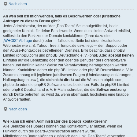
Nach oben
An wen soll ich mich wenden, falls es Beschwerden oder juristische
Anfragen zu diesem Forum gibt?
Jeder Administrator, der auf der „Das Team“-Seite aufgeführt ist, ist ein
geeigneter Kontakt für deine Beschwerde. Wenn du so keine Antwort erhältst,
solltest du den Besitzer der Domain kontaktieren (führe dazu eine
„WHOIS“-Abfrage
durch) oder — falls diese Seite bei einem kostenlosen
Webhoster wie z. B. Yahoo!, free.fr, funpic.de usw. liegt — den Support oder
den Abuse-Kontakt des betreffenden Dienstes. Bitte beachte, dass phpBB
Limited (phpBB.com) und phpBB Deutschland e. V. (phpBB.de)
absolut keinen
Einfluss
auf die Benutzung oder den oder die Benutzer der Forensoftware
haben und dafür in keiner Weise zur Verantwortung herangezogen werden
können. Kontaktiere daher nie phpBB Limited oder phpBB Deutschland e. V. in
Zusammenhang mit jeglichen juristischen Fragen (Unterlassungserklärungen,
Haftungsfragen usw.), die
sich nicht direkt
auf die Websiten phpbb.com,
phpbb.de oder die phpBB-Software selbst beziehen. Falls du phpBB Limited
oder phpBB Deutschland e. V. E-Mails schreibst, die die
Softwarenutzung
durch Dritte
betreffen, so wirst du, wenn überhaupt, höchstens eine knappe
Antwort erhalten.
Nach oben
Wie kann ich einen Administrator des Boards kontaktieren?
Alle Benutzer des Boards können das Kontaktformular nutzen, wenn die
Funktion durch die Board-Administration aktiviert wurde.
Mitglieder des Boards können zusätzlich den Link „Das Team“ verwenden.