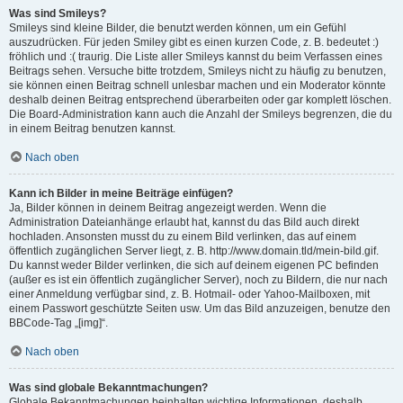
Was sind Smileys?
Smileys sind kleine Bilder, die benutzt werden können, um ein Gefühl
auszudrücken. Für jeden Smiley gibt es einen kurzen Code, z. B. bedeutet :)
fröhlich und :( traurig. Die Liste aller Smileys kannst du beim Verfassen eines
Beitrags sehen. Versuche bitte trotzdem, Smileys nicht zu häufig zu benutzen,
sie können einen Beitrag schnell unlesbar machen und ein Moderator könnte
deshalb deinen Beitrag entsprechend überarbeiten oder gar komplett löschen.
Die Board-Administration kann auch die Anzahl der Smileys begrenzen, die du
in einem Beitrag benutzen kannst.
Nach oben
Kann ich Bilder in meine Beiträge einfügen?
Ja, Bilder können in deinem Beitrag angezeigt werden. Wenn die
Administration Dateianhänge erlaubt hat, kannst du das Bild auch direkt
hochladen. Ansonsten musst du zu einem Bild verlinken, das auf einem
öffentlich zugänglichen Server liegt, z. B. http://www.domain.tld/mein-bild.gif.
Du kannst weder Bilder verlinken, die sich auf deinem eigenen PC befinden
(außer es ist ein öffentlich zugänglicher Server), noch zu Bildern, die nur nach
einer Anmeldung verfügbar sind, z. B. Hotmail- oder Yahoo-Mailboxen, mit
einem Passwort geschützte Seiten usw. Um das Bild anzuzeigen, benutze den
BBCode-Tag „[img]“.
Nach oben
Was sind globale Bekanntmachungen?
Globale Bekanntmachungen beinhalten wichtige Informationen, deshalb