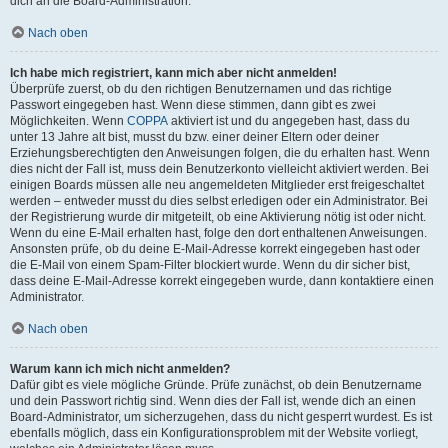
dich an die Board-Administration.
Nach oben
Ich habe mich registriert, kann mich aber nicht anmelden!
Überprüfe zuerst, ob du den richtigen Benutzernamen und das richtige
Passwort eingegeben hast. Wenn diese stimmen, dann gibt es zwei
Möglichkeiten. Wenn
COPPA
aktiviert ist und du angegeben hast, dass du
unter 13 Jahre alt bist, musst du bzw. einer deiner Eltern oder deiner
Erziehungsberechtigten den Anweisungen folgen, die du erhalten hast. Wenn
dies nicht der Fall ist, muss dein Benutzerkonto vielleicht aktiviert werden. Bei
einigen Boards müssen alle neu angemeldeten Mitglieder erst freigeschaltet
werden – entweder musst du dies selbst erledigen oder ein Administrator. Bei
der Registrierung wurde dir mitgeteilt, ob eine Aktivierung nötig ist oder nicht.
Wenn du eine E-Mail erhalten hast, folge den dort enthaltenen Anweisungen.
Ansonsten prüfe, ob du deine E-Mail-Adresse korrekt eingegeben hast oder
die E-Mail von einem Spam-Filter blockiert wurde. Wenn du dir sicher bist,
dass deine E-Mail-Adresse korrekt eingegeben wurde, dann kontaktiere einen
Administrator.
Nach oben
Warum kann ich mich nicht anmelden?
Dafür gibt es viele mögliche Gründe. Prüfe zunächst, ob dein Benutzername
und dein Passwort richtig sind. Wenn dies der Fall ist, wende dich an einen
Board-Administrator, um sicherzugehen, dass du nicht gesperrt wurdest. Es ist
ebenfalls möglich, dass ein Konfigurationsproblem mit der Website vorliegt,