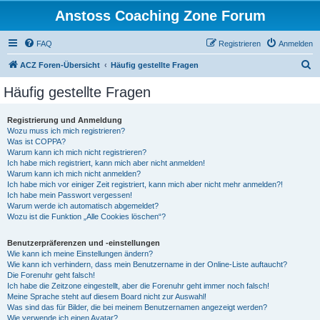
Anstoss Coaching Zone Forum
FAQ
Registrieren
Anmelden
S
ACZ Foren-Übersicht
Häufig gestellte Fragen
u
Häufig gestellte Fragen
c
h
Registrierung und Anmeldung
Wozu muss ich mich registrieren?
e
Was ist COPPA?
Warum kann ich mich nicht registrieren?
Ich habe mich registriert, kann mich aber nicht anmelden!
Warum kann ich mich nicht anmelden?
Ich habe mich vor einiger Zeit registriert, kann mich aber nicht mehr anmelden?!
Ich habe mein Passwort vergessen!
Warum werde ich automatisch abgemeldet?
Wozu ist die Funktion „Alle Cookies löschen“?
Benutzerpräferenzen und -einstellungen
Wie kann ich meine Einstellungen ändern?
Wie kann ich verhindern, dass mein Benutzername in der Online-Liste auftaucht?
Die Forenuhr geht falsch!
Ich habe die Zeitzone eingestellt, aber die Forenuhr geht immer noch falsch!
Meine Sprache steht auf diesem Board nicht zur Auswahl!
Was sind das für Bilder, die bei meinem Benutzernamen angezeigt werden?
Wie verwende ich einen Avatar?