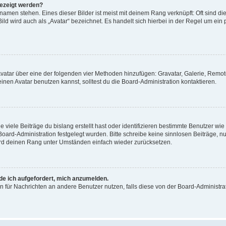
gezeigt werden?
amen stehen. Eines dieser Bilder ist meist mit deinem Rang verknüpft: Oft sind di
ld wird auch als „Avatar“ bezeichnet. Es handelt sich hierbei in der Regel um ein
 Avatar über eine der folgenden vier Methoden hinzufügen: Gravatar, Galerie, Rem
en Avatar benutzen kannst, solltest du die Board-Administration kontaktieren.
viele Beiträge du bislang erstellt hast oder identifizieren bestimmte Benutzer w
 Board-Administration festgelegt wurden. Bitte schreibe keine sinnlosen Beiträge
wird deinen Rang unter Umständen einfach wieder zurücksetzen.
rde ich aufgefordert, mich anzumelden.
ion für Nachrichten an andere Benutzer nutzen, falls diese von der Board-Administ