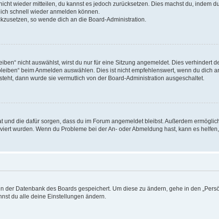
 nicht wieder mitteilen, du kannst es jedoch zurücksetzen. Dies machst du, indem 
 dich schnell wieder anmelden können.
ückzusetzen, so wende dich an die Board-Administration.
en“ nicht auswählst, wirst du nur für eine Sitzung angemeldet. Dies verhindert 
leiben“ beim Anmelden auswählen. Dies ist nicht empfehlenswert, wenn du dich an
 steht, dann wurde sie vermutlich von der Board-Administration ausgeschaltet.
 hat und die dafür sorgen, dass du im Forum angemeldet bleibst. Außerdem ermögli
tiviert wurden. Wenn du Probleme bei der An- oder Abmeldung hast, kann es helfen
n in der Datenbank des Boards gespeichert. Um diese zu ändern, gehe in den „Persö
nst du alle deine Einstellungen ändern.