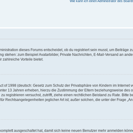
Wie kann ich einen Administrator des Board
istration dieses Forums entscheidet, ob du registriert sein musst, um Beiträge zu s
ung stehen: zum Beispiel Avatarbilder, Private Nachrichten, E-Mail-Versand an ander
 zahlreiche Vorteile bietet.
t of 1998 (deutsch: Gesetz zum Schutz der Privatsphäre von Kindern im Internet vo
unter 13 Jahren erheben, hierzu die Zustimmung der Eltern beziehungsweise des o
h zu registrieren versuchst, zutrifft, ziehe einen rechtlichen Beistand zu Rate. Bit
für Rechtsangelegenheiten jeglicher Art ist; außer solchen, die unter der Frage „
.
g komplett ausgeschaltet hat, damit sich keine neuen Benutzer mehr anmelden könn