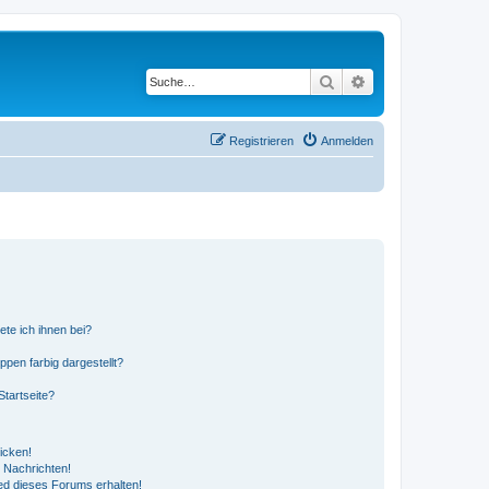
Suche
Erweiterte Suche
Registrieren
Anmelden
ete ich ihnen bei?
en farbig dargestellt?
tartseite?
icken!
 Nachrichten!
ed dieses Forums erhalten!