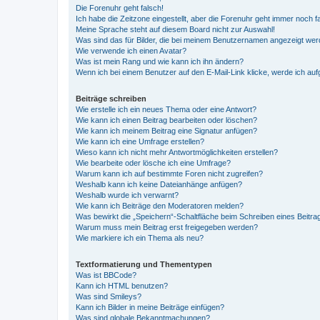
Die Forenuhr geht falsch!
Ich habe die Zeitzone eingestellt, aber die Forenuhr geht immer noch f
Meine Sprache steht auf diesem Board nicht zur Auswahl!
Was sind das für Bilder, die bei meinem Benutzernamen angezeigt we
Wie verwende ich einen Avatar?
Was ist mein Rang und wie kann ich ihn ändern?
Wenn ich bei einem Benutzer auf den E-Mail-Link klicke, werde ich au
Beiträge schreiben
Wie erstelle ich ein neues Thema oder eine Antwort?
Wie kann ich einen Beitrag bearbeiten oder löschen?
Wie kann ich meinem Beitrag eine Signatur anfügen?
Wie kann ich eine Umfrage erstellen?
Wieso kann ich nicht mehr Antwortmöglichkeiten erstellen?
Wie bearbeite oder lösche ich eine Umfrage?
Warum kann ich auf bestimmte Foren nicht zugreifen?
Weshalb kann ich keine Dateianhänge anfügen?
Weshalb wurde ich verwarnt?
Wie kann ich Beiträge den Moderatoren melden?
Was bewirkt die „Speichern“-Schaltfläche beim Schreiben eines Beitra
Warum muss mein Beitrag erst freigegeben werden?
Wie markiere ich ein Thema als neu?
Textformatierung und Thementypen
Was ist BBCode?
Kann ich HTML benutzen?
Was sind Smileys?
Kann ich Bilder in meine Beiträge einfügen?
Was sind globale Bekanntmachungen?