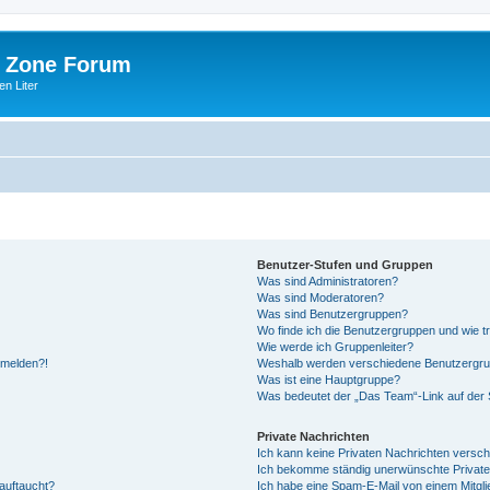
 Zone Forum
n Liter
Benutzer-Stufen und Gruppen
Was sind Administratoren?
Was sind Moderatoren?
Was sind Benutzergruppen?
Wo finde ich die Benutzergruppen und wie tr
Wie werde ich Gruppenleiter?
anmelden?!
Weshalb werden verschiedene Benutzergrupp
Was ist eine Hauptgruppe?
Was bedeutet der „Das Team“-Link auf der S
Private Nachrichten
Ich kann keine Privaten Nachrichten versch
Ich bekomme ständig unerwünschte Private
auftaucht?
Ich habe eine Spam-E-Mail von einem Mitgli