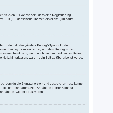
n“ klicken. Es könnte sein, dass eine Registrierung
t. Z. B. „Du darfst neue Themen erstellen“, „Du darfst
iten, indem du das „Ändere Beitrag“-Symbol für den
inen Beitrag geantwortet hat, wird dein Beitrag in der
nweis erscheint nicht, wenn noch niemand auf deinen Beitrag
ne Notiz hinterlassen, warum dein Beitrag überarbeitet wurde.
chdem du die Signatur erstellt und gespeichert hast, kannst
Bereich das standardmäßige Anhängen deiner Signatur
r anhängen“ wieder deaktivieren.