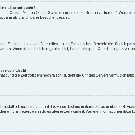
ine-Liste auftaucht?
n eine Option „Meinen Online-Status während dieser Sitzung verbergen“. Wenn du d
st dann als unsichtbarer Besucher gezählt.
en Zeitzone. In diesem Fall solltest du im „Persönlichen Bereich“ die für dich passe
den. Wenn du noch nicht registriert bist, ist dies ein guter Grund, dies jetzt zu tun
mer noch falsch!
t hast und die Zeit trotzdem noch falsch ist, geht die Uhr des Servers vermutlich fal
t installiert oder niemand hat das Forum bislang in deine Sprache übersetzt. Frag
, würden wir uns freuen, wenn du es übersetzen würdest. Weitere Informationen dazu