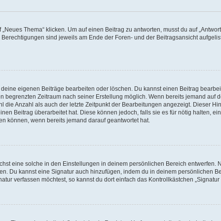
„Neues Thema“ klicken. Um auf einen Beitrag zu antworten, musst du auf „Antworte
e Berechtigungen sind jeweils am Ende der Foren- und der Beitragsansicht aufgeliste
r deine eigenen Beiträge bearbeiten oder löschen. Du kannst einen Beitrag bearbe
inen begrenzten Zeitraum nach seiner Erstellung möglich. Wenn bereits jemand auf de
 die Anzahl als auch der letzte Zeitpunkt der Bearbeitungen angezeigt. Dieser Hi
en Beitrag überarbeitet hat. Diese können jedoch, falls sie es für nötig halten, ei
hen können, wenn bereits jemand darauf geantwortet hat.
st eine solche in den Einstellungen in deinem persönlichen Bereich entwerfen. Na
eren. Du kannst eine Signatur auch hinzufügen, indem du in deinem persönlichen 
atur verfassen möchtest, so kannst du dort einfach das Kontrollkästchen „Signatu