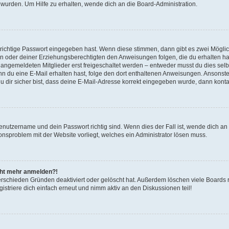
 wurden. Um Hilfe zu erhalten, wende dich an die Board-Administration.
 richtige Passwort eingegeben hast. Wenn diese stimmen, dann gibt es zwei Mögl
tern oder deiner Erziehungsberechtigten den Anweisungen folgen, die du erhalten ha
u angemeldeten Mitglieder erst freigeschaltet werden – entweder musst du dies selbs
. Wenn du eine E-Mail erhalten hast, folge den dort enthaltenen Anweisungen. Ansons
 dir sicher bist, dass deine E-Mail-Adresse korrekt eingegeben wurde, dann kontak
Benutzername und dein Passwort richtig sind. Wenn dies der Fall ist, wende dich a
ionsproblem mit der Website vorliegt, welches ein Administrator lösen muss.
icht mehr anmelden?!
erschieden Gründen deaktiviert oder gelöscht hat. Außerdem löschen viele Boards r
triere dich einfach erneut und nimm aktiv an den Diskussionen teil!