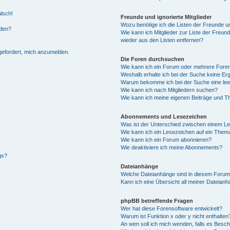
alsch!
Freunde und ignorierte Mitglieder
Wozu benötige ich die Listen der Freunde un
rden?
Wie kann ich Mitglieder zur Liste der Freund
wieder aus den Listen entfernen?
fgefordert, mich anzumelden.
Die Foren durchsuchen
Wie kann ich ein Forum oder mehrere For
Weshalb erhalte ich bei der Suche keine Er
Warum bekomme ich bei der Suche eine lee
Wie kann ich nach Mitgliedern suchen?
Wie kann ich meine eigenen Beiträge und T
Abonnements und Lesezeichen
Was ist der Unterschied zwischen einem L
Wie kann ich ein Lesezeichen auf ein Them
Wie kann ich ein Forum abonnieren?
Wie deaktiviere ich meine Abonnements?
gs?
Dateianhänge
Welche Dateianhänge sind in diesem Forum
Kann ich eine Übersicht all meiner Dateian
phpBB betreffende Fragen
Wer hat diese Forensoftware entwickelt?
Warum ist Funktion x oder y nicht enthalten
An wen soll ich mich wenden, falls es Besc