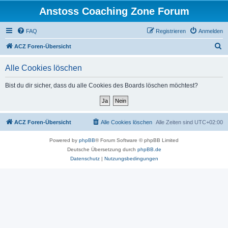
Anstoss Coaching Zone Forum
FAQ
Registrieren
Anmelden
S
ACZ Foren-Übersicht
u
Alle Cookies löschen
c
h
Bist du dir sicher, dass du alle Cookies des Boards löschen möchtest?
e
ACZ Foren-Übersicht
Alle Cookies löschen
Alle Zeiten sind
UTC+02:00
Powered by
phpBB
® Forum Software © phpBB Limited
Deutsche Übersetzung durch
phpBB.de
Datenschutz
|
Nutzungsbedingungen