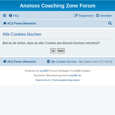
Anstoss Coaching Zone Forum
FAQ
Registrieren
Anmelden
S
ACZ Foren-Übersicht
u
Alle Cookies löschen
c
h
Bist du dir sicher, dass du alle Cookies des Boards löschen möchtest?
e
ACZ Foren-Übersicht
Alle Cookies löschen
Alle Zeiten sind
UTC+02:00
Powered by
phpBB
® Forum Software © phpBB Limited
Deutsche Übersetzung durch
phpBB.de
Datenschutz
|
Nutzungsbedingungen