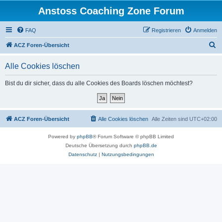
Anstoss Coaching Zone Forum
FAQ
Registrieren
Anmelden
S
ACZ Foren-Übersicht
u
Alle Cookies löschen
c
h
Bist du dir sicher, dass du alle Cookies des Boards löschen möchtest?
e
ACZ Foren-Übersicht
Alle Cookies löschen
Alle Zeiten sind
UTC+02:00
Powered by
phpBB
® Forum Software © phpBB Limited
Deutsche Übersetzung durch
phpBB.de
Datenschutz
|
Nutzungsbedingungen