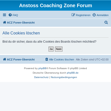
Anstoss Coaching Zone Forum
FAQ
Registrieren
Anmelden
S
ACZ Foren-Übersicht
u
Alle Cookies löschen
c
h
Bist du dir sicher, dass du alle Cookies des Boards löschen möchtest?
e
ACZ Foren-Übersicht
Alle Cookies löschen
Alle Zeiten sind
UTC+02:00
Powered by
phpBB
® Forum Software © phpBB Limited
Deutsche Übersetzung durch
phpBB.de
Datenschutz
|
Nutzungsbedingungen