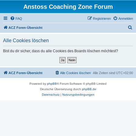
Anstoss Coaching Zone Forum
FAQ
Registrieren
Anmelden
S
ACZ Foren-Übersicht
u
Alle Cookies löschen
c
h
Bist du dir sicher, dass du alle Cookies des Boards löschen möchtest?
e
ACZ Foren-Übersicht
Alle Cookies löschen
Alle Zeiten sind
UTC+02:00
Powered by
phpBB
® Forum Software © phpBB Limited
Deutsche Übersetzung durch
phpBB.de
Datenschutz
|
Nutzungsbedingungen