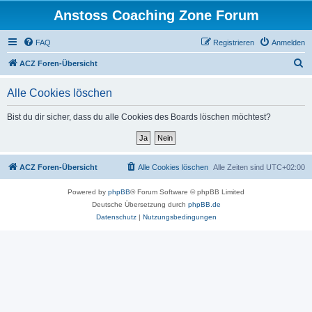
Anstoss Coaching Zone Forum
FAQ
Registrieren
Anmelden
S
ACZ Foren-Übersicht
u
Alle Cookies löschen
c
h
Bist du dir sicher, dass du alle Cookies des Boards löschen möchtest?
e
ACZ Foren-Übersicht
Alle Cookies löschen
Alle Zeiten sind
UTC+02:00
Powered by
phpBB
® Forum Software © phpBB Limited
Deutsche Übersetzung durch
phpBB.de
Datenschutz
|
Nutzungsbedingungen