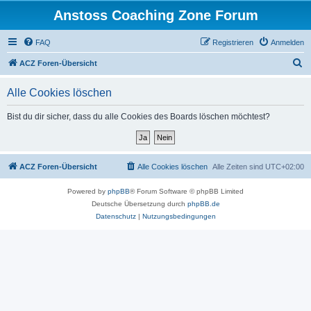
Anstoss Coaching Zone Forum
FAQ
Registrieren
Anmelden
S
ACZ Foren-Übersicht
u
Alle Cookies löschen
c
h
Bist du dir sicher, dass du alle Cookies des Boards löschen möchtest?
e
ACZ Foren-Übersicht
Alle Cookies löschen
Alle Zeiten sind
UTC+02:00
Powered by
phpBB
® Forum Software © phpBB Limited
Deutsche Übersetzung durch
phpBB.de
Datenschutz
|
Nutzungsbedingungen