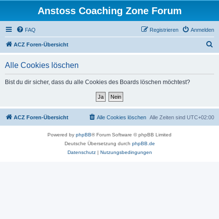
Anstoss Coaching Zone Forum
FAQ
Registrieren
Anmelden
S
ACZ Foren-Übersicht
u
Alle Cookies löschen
c
h
Bist du dir sicher, dass du alle Cookies des Boards löschen möchtest?
e
ACZ Foren-Übersicht
Alle Cookies löschen
Alle Zeiten sind
UTC+02:00
Powered by
phpBB
® Forum Software © phpBB Limited
Deutsche Übersetzung durch
phpBB.de
Datenschutz
|
Nutzungsbedingungen