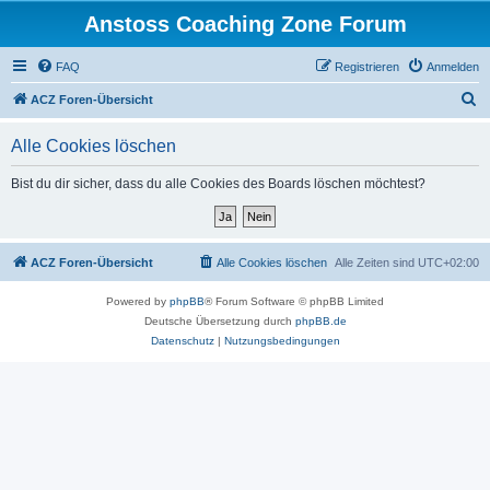
Anstoss Coaching Zone Forum
FAQ
Registrieren
Anmelden
S
ACZ Foren-Übersicht
u
Alle Cookies löschen
c
h
Bist du dir sicher, dass du alle Cookies des Boards löschen möchtest?
e
ACZ Foren-Übersicht
Alle Cookies löschen
Alle Zeiten sind
UTC+02:00
Powered by
phpBB
® Forum Software © phpBB Limited
Deutsche Übersetzung durch
phpBB.de
Datenschutz
|
Nutzungsbedingungen