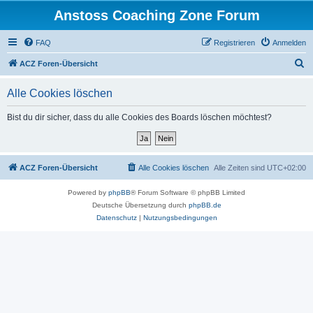
Anstoss Coaching Zone Forum
FAQ
Registrieren
Anmelden
S
ACZ Foren-Übersicht
u
Alle Cookies löschen
c
h
Bist du dir sicher, dass du alle Cookies des Boards löschen möchtest?
e
ACZ Foren-Übersicht
Alle Cookies löschen
Alle Zeiten sind
UTC+02:00
Powered by
phpBB
® Forum Software © phpBB Limited
Deutsche Übersetzung durch
phpBB.de
Datenschutz
|
Nutzungsbedingungen