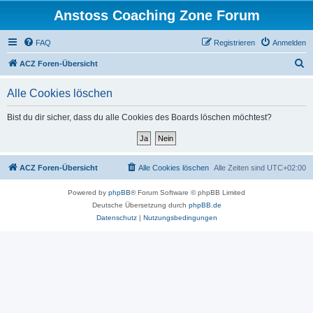
Anstoss Coaching Zone Forum
FAQ
Registrieren
Anmelden
S
ACZ Foren-Übersicht
u
Alle Cookies löschen
c
h
Bist du dir sicher, dass du alle Cookies des Boards löschen möchtest?
e
ACZ Foren-Übersicht
Alle Cookies löschen
Alle Zeiten sind
UTC+02:00
Powered by
phpBB
® Forum Software © phpBB Limited
Deutsche Übersetzung durch
phpBB.de
Datenschutz
|
Nutzungsbedingungen