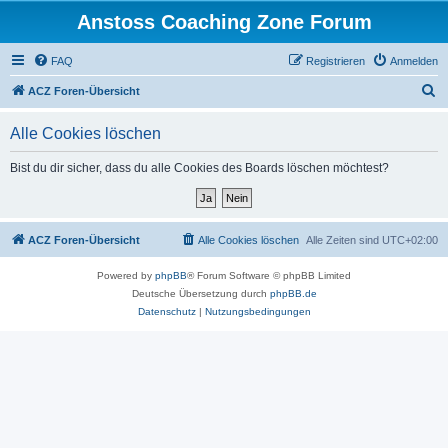
Anstoss Coaching Zone Forum
FAQ
Registrieren
Anmelden
S
ACZ Foren-Übersicht
u
Alle Cookies löschen
c
h
Bist du dir sicher, dass du alle Cookies des Boards löschen möchtest?
e
ACZ Foren-Übersicht
Alle Cookies löschen
Alle Zeiten sind
UTC+02:00
Powered by
phpBB
® Forum Software © phpBB Limited
Deutsche Übersetzung durch
phpBB.de
Datenschutz
|
Nutzungsbedingungen