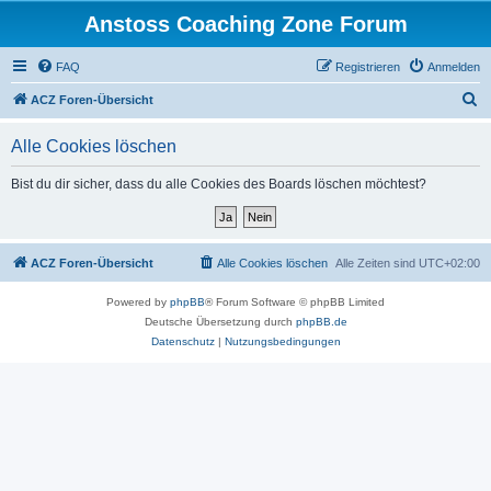
Anstoss Coaching Zone Forum
FAQ
Registrieren
Anmelden
S
ACZ Foren-Übersicht
u
Alle Cookies löschen
c
h
Bist du dir sicher, dass du alle Cookies des Boards löschen möchtest?
e
ACZ Foren-Übersicht
Alle Cookies löschen
Alle Zeiten sind
UTC+02:00
Powered by
phpBB
® Forum Software © phpBB Limited
Deutsche Übersetzung durch
phpBB.de
Datenschutz
|
Nutzungsbedingungen