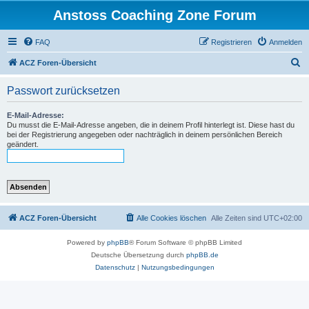
Anstoss Coaching Zone Forum
FAQ
Registrieren
Anmelden
S
ACZ Foren-Übersicht
u
Passwort zurücksetzen
c
h
E-Mail-Adresse:
Du musst die E-Mail-Adresse angeben, die in deinem Profil hinterlegt ist. Diese hast du
e
bei der Registrierung angegeben oder nachträglich in deinem persönlichen Bereich
geändert.
ACZ Foren-Übersicht
Alle Cookies löschen
Alle Zeiten sind
UTC+02:00
Powered by
phpBB
® Forum Software © phpBB Limited
Deutsche Übersetzung durch
phpBB.de
Datenschutz
|
Nutzungsbedingungen