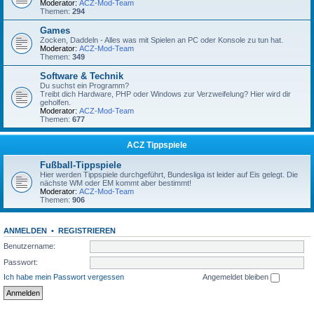
Moderator:
ACZ-Mod-Team
Themen:
294
Games
Zocken, Daddeln - Alles was mit Spielen an PC oder Konsole zu tun hat.
Moderator:
ACZ-Mod-Team
Themen:
349
Software & Technik
Du suchst ein Programm?
Treibt dich Hardware, PHP oder Windows zur Verzweifelung? Hier wird dir
geholfen.
Moderator:
ACZ-Mod-Team
Themen:
677
ACZ Tippspiele
Fußball-Tippspiele
Hier werden Tippspiele durchgeführt, Bundesliga ist leider auf Eis gelegt. Die
nächste WM oder EM kommt aber bestimmt!
Moderator:
ACZ-Mod-Team
Themen:
906
ANMELDEN
•
REGISTRIEREN
Benutzername:
Passwort:
Ich habe mein Passwort vergessen
Angemeldet bleiben