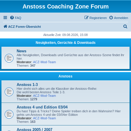
Anstoss Coaching Zone Forum
FAQ
Registrieren
Anmelden
S
ACZ Foren-Übersicht
u
Aktuelle Zeit: 09.08.2026, 15:08
c
Neuigkeiten, Gerüchte & Downloads
h
News
e
Alle Neuigkeiten, Downloads und Gerüchte aus der Anstoss-Szene findet ihr
hier.
Moderator:
ACZ-Mod-Team
Themen:
347
Anstoss
Anstoss 1-3
Hier dreht sich alles um die Klassiker der Anstoss-Reihe:
Die wohl besten Anstoss Teile 1-3.
Moderator:
ACZ-Mod-Team
Themen:
1279
Anstoss 4 und Edition 03/04
Du hast Tipps & Tricks? Deine Spieler treiben dich in den Wahnsinn? Hier
gehts um Anstoss 4 und die 03/04er Edition
Moderator:
ACZ-Mod-Team
Themen:
163
Anstoss 2005 / 2007