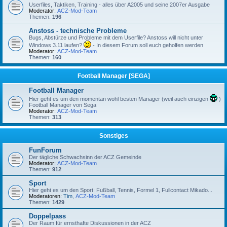
Userfiles, Taktiken, Training - alles über A2005 und seine 2007er Ausgabe
Moderator:
ACZ-Mod-Team
Themen:
196
Anstoss - technische Probleme
Bugs, Abstürze und Probleme mit dem Userfile? Anstoss will nicht unter
Windows 3.11 laufen?
- In diesem Forum soll euch geholfen werden
Moderator:
ACZ-Mod-Team
Themen:
160
Football Manager [SEGA]
Football Manager
Hier geht es um den momentan wohl besten Manager (weil auch einzigen
)
Football Manager von Sega
Moderator:
ACZ-Mod-Team
Themen:
313
Sonstiges
FunForum
Der tägliche Schwachsinn der ACZ Gemeinde
Moderator:
ACZ-Mod-Team
Themen:
912
Sport
Hier geht es um den Sport: Fußball, Tennis, Formel 1, Fullcontact Mikado...
Moderatoren:
Tim
,
ACZ-Mod-Team
Themen:
1429
Doppelpass
Der Raum für ernsthafte Diskussionen in der ACZ