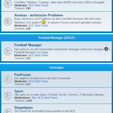
Userfiles, Taktiken, Training - alles über A2005 und seine 2007er Ausgabe
Moderator:
ACZ-Mod-Team
Themen:
196
Anstoss - technische Probleme
Bugs, Abstürze und Probleme mit dem Userfile? Anstoss will nicht unter
Windows 3.11 laufen?
- In diesem Forum soll euch geholfen werden
Moderator:
ACZ-Mod-Team
Themen:
160
Football Manager [SEGA]
Football Manager
Hier geht es um den momentan wohl besten Manager (weil auch einzigen
)
Football Manager von Sega
Moderator:
ACZ-Mod-Team
Themen:
313
Sonstiges
FunForum
Der tägliche Schwachsinn der ACZ Gemeinde
Moderator:
ACZ-Mod-Team
Themen:
912
Sport
Hier geht es um den Sport: Fußball, Tennis, Formel 1, Fullcontact Mikado...
Moderatoren:
Tim
,
ACZ-Mod-Team
Themen:
1429
Doppelpass
Der Raum für ernsthafte Diskussionen in der ACZ