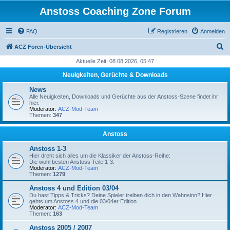
Anstoss Coaching Zone Forum
FAQ
Registrieren
Anmelden
S
ACZ Foren-Übersicht
u
Aktuelle Zeit: 08.08.2026, 05:47
c
Neuigkeiten, Gerüchte & Downloads
h
News
e
Alle Neuigkeiten, Downloads und Gerüchte aus der Anstoss-Szene findet ihr
hier.
Moderator:
ACZ-Mod-Team
Themen:
347
Anstoss
Anstoss 1-3
Hier dreht sich alles um die Klassiker der Anstoss-Reihe:
Die wohl besten Anstoss Teile 1-3.
Moderator:
ACZ-Mod-Team
Themen:
1279
Anstoss 4 und Edition 03/04
Du hast Tipps & Tricks? Deine Spieler treiben dich in den Wahnsinn? Hier
gehts um Anstoss 4 und die 03/04er Edition
Moderator:
ACZ-Mod-Team
Themen:
163
Anstoss 2005 / 2007