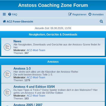
Anstoss Coaching Zone Forum
FAQ
Registrieren
Anmelden
S
ACZ Foren-Übersicht
u
Aktuelle Zeit: 06.08.2026, 13:59
c
Neuigkeiten, Gerüchte & Downloads
h
News
e
Alle Neuigkeiten, Downloads und Gerüchte aus der Anstoss-Szene findet ihr
hier.
Moderator:
ACZ-Mod-Team
Themen:
347
Anstoss
Anstoss 1-3
Hier dreht sich alles um die Klassiker der Anstoss-Reihe:
Die wohl besten Anstoss Teile 1-3.
Moderator:
ACZ-Mod-Team
Themen:
1279
Anstoss 4 und Edition 03/04
Du hast Tipps & Tricks? Deine Spieler treiben dich in den Wahnsinn? Hier
gehts um Anstoss 4 und die 03/04er Edition
Moderator:
ACZ-Mod-Team
Themen:
163
Anstoss 2005 / 2007