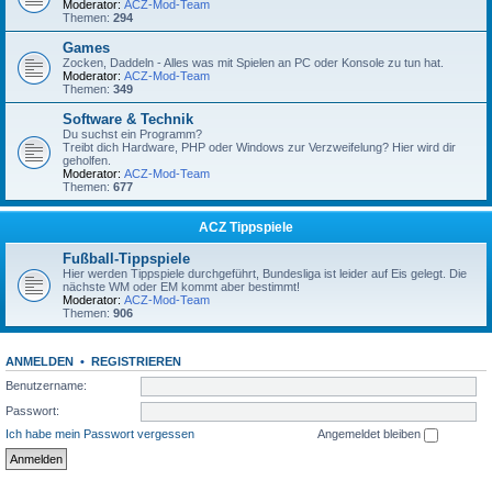
Moderator:
ACZ-Mod-Team
Themen:
294
Games
Zocken, Daddeln - Alles was mit Spielen an PC oder Konsole zu tun hat.
Moderator:
ACZ-Mod-Team
Themen:
349
Software & Technik
Du suchst ein Programm?
Treibt dich Hardware, PHP oder Windows zur Verzweifelung? Hier wird dir
geholfen.
Moderator:
ACZ-Mod-Team
Themen:
677
ACZ Tippspiele
Fußball-Tippspiele
Hier werden Tippspiele durchgeführt, Bundesliga ist leider auf Eis gelegt. Die
nächste WM oder EM kommt aber bestimmt!
Moderator:
ACZ-Mod-Team
Themen:
906
ANMELDEN
•
REGISTRIEREN
Benutzername:
Passwort:
Ich habe mein Passwort vergessen
Angemeldet bleiben