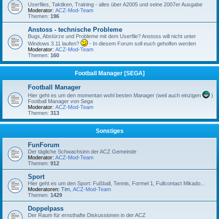
Userfiles, Taktiken, Training - alles über A2005 und seine 2007er Ausgabe
Moderator:
ACZ-Mod-Team
Themen:
196
Anstoss - technische Probleme
Bugs, Abstürze und Probleme mit dem Userfile? Anstoss will nicht unter
Windows 3.11 laufen?
- In diesem Forum soll euch geholfen werden
Moderator:
ACZ-Mod-Team
Themen:
160
Football Manager [SEGA]
Football Manager
Hier geht es um den momentan wohl besten Manager (weil auch einzigen
)
Football Manager von Sega
Moderator:
ACZ-Mod-Team
Themen:
313
Sonstiges
FunForum
Der tägliche Schwachsinn der ACZ Gemeinde
Moderator:
ACZ-Mod-Team
Themen:
912
Sport
Hier geht es um den Sport: Fußball, Tennis, Formel 1, Fullcontact Mikado...
Moderatoren:
Tim
,
ACZ-Mod-Team
Themen:
1429
Doppelpass
Der Raum für ernsthafte Diskussionen in der ACZ