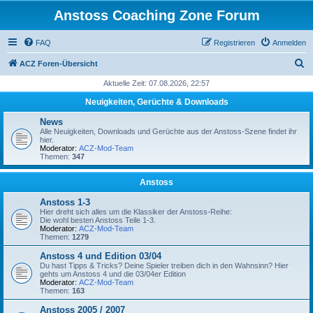
Anstoss Coaching Zone Forum
FAQ
Registrieren
Anmelden
S
ACZ Foren-Übersicht
u
Aktuelle Zeit: 07.08.2026, 22:57
c
Neuigkeiten, Gerüchte & Downloads
h
News
e
Alle Neuigkeiten, Downloads und Gerüchte aus der Anstoss-Szene findet ihr
hier.
Moderator:
ACZ-Mod-Team
Themen:
347
Anstoss
Anstoss 1-3
Hier dreht sich alles um die Klassiker der Anstoss-Reihe:
Die wohl besten Anstoss Teile 1-3.
Moderator:
ACZ-Mod-Team
Themen:
1279
Anstoss 4 und Edition 03/04
Du hast Tipps & Tricks? Deine Spieler treiben dich in den Wahnsinn? Hier
gehts um Anstoss 4 und die 03/04er Edition
Moderator:
ACZ-Mod-Team
Themen:
163
Anstoss 2005 / 2007