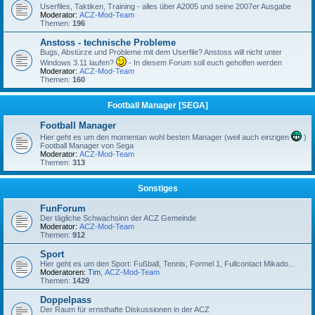
Userfiles, Taktiken, Training - alles über A2005 und seine 2007er Ausgabe
Moderator:
ACZ-Mod-Team
Themen:
196
Anstoss - technische Probleme
Bugs, Abstürze und Probleme mit dem Userfile? Anstoss will nicht unter
Windows 3.11 laufen?
- In diesem Forum soll euch geholfen werden
Moderator:
ACZ-Mod-Team
Themen:
160
Football Manager [SEGA]
Football Manager
Hier geht es um den momentan wohl besten Manager (weil auch einzigen
)
Football Manager von Sega
Moderator:
ACZ-Mod-Team
Themen:
313
Sonstiges
FunForum
Der tägliche Schwachsinn der ACZ Gemeinde
Moderator:
ACZ-Mod-Team
Themen:
912
Sport
Hier geht es um den Sport: Fußball, Tennis, Formel 1, Fullcontact Mikado...
Moderatoren:
Tim
,
ACZ-Mod-Team
Themen:
1429
Doppelpass
Der Raum für ernsthafte Diskussionen in der ACZ