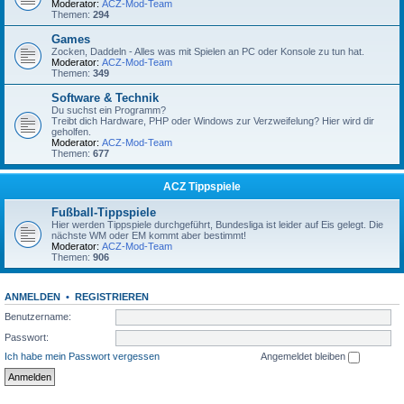
Moderator:
ACZ-Mod-Team
Themen:
294
Games
Zocken, Daddeln - Alles was mit Spielen an PC oder Konsole zu tun hat.
Moderator:
ACZ-Mod-Team
Themen:
349
Software & Technik
Du suchst ein Programm?
Treibt dich Hardware, PHP oder Windows zur Verzweifelung? Hier wird dir
geholfen.
Moderator:
ACZ-Mod-Team
Themen:
677
ACZ Tippspiele
Fußball-Tippspiele
Hier werden Tippspiele durchgeführt, Bundesliga ist leider auf Eis gelegt. Die
nächste WM oder EM kommt aber bestimmt!
Moderator:
ACZ-Mod-Team
Themen:
906
ANMELDEN
•
REGISTRIEREN
Benutzername:
Passwort:
Ich habe mein Passwort vergessen
Angemeldet bleiben