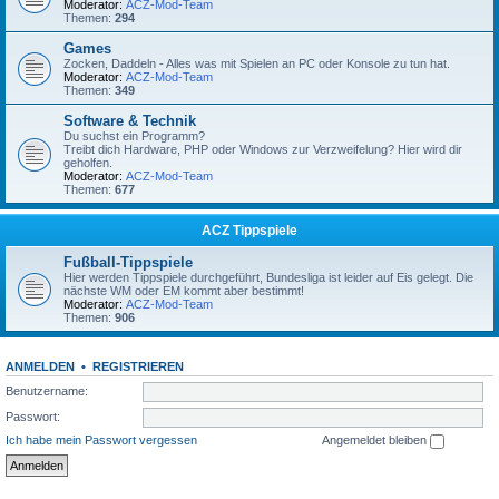
Moderator:
ACZ-Mod-Team
Themen:
294
Games
Zocken, Daddeln - Alles was mit Spielen an PC oder Konsole zu tun hat.
Moderator:
ACZ-Mod-Team
Themen:
349
Software & Technik
Du suchst ein Programm?
Treibt dich Hardware, PHP oder Windows zur Verzweifelung? Hier wird dir
geholfen.
Moderator:
ACZ-Mod-Team
Themen:
677
ACZ Tippspiele
Fußball-Tippspiele
Hier werden Tippspiele durchgeführt, Bundesliga ist leider auf Eis gelegt. Die
nächste WM oder EM kommt aber bestimmt!
Moderator:
ACZ-Mod-Team
Themen:
906
ANMELDEN
•
REGISTRIEREN
Benutzername:
Passwort:
Ich habe mein Passwort vergessen
Angemeldet bleiben