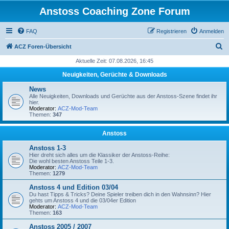
Anstoss Coaching Zone Forum
FAQ
Registrieren
Anmelden
S
ACZ Foren-Übersicht
u
Aktuelle Zeit: 07.08.2026, 16:45
c
Neuigkeiten, Gerüchte & Downloads
h
News
e
Alle Neuigkeiten, Downloads und Gerüchte aus der Anstoss-Szene findet ihr
hier.
Moderator:
ACZ-Mod-Team
Themen:
347
Anstoss
Anstoss 1-3
Hier dreht sich alles um die Klassiker der Anstoss-Reihe:
Die wohl besten Anstoss Teile 1-3.
Moderator:
ACZ-Mod-Team
Themen:
1279
Anstoss 4 und Edition 03/04
Du hast Tipps & Tricks? Deine Spieler treiben dich in den Wahnsinn? Hier
gehts um Anstoss 4 und die 03/04er Edition
Moderator:
ACZ-Mod-Team
Themen:
163
Anstoss 2005 / 2007