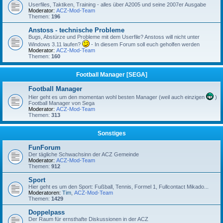
Userfiles, Taktiken, Training - alles über A2005 und seine 2007er Ausgabe
Moderator:
ACZ-Mod-Team
Themen:
196
Anstoss - technische Probleme
Bugs, Abstürze und Probleme mit dem Userfile? Anstoss will nicht unter
Windows 3.11 laufen?
- In diesem Forum soll euch geholfen werden
Moderator:
ACZ-Mod-Team
Themen:
160
Football Manager [SEGA]
Football Manager
Hier geht es um den momentan wohl besten Manager (weil auch einzigen
)
Football Manager von Sega
Moderator:
ACZ-Mod-Team
Themen:
313
Sonstiges
FunForum
Der tägliche Schwachsinn der ACZ Gemeinde
Moderator:
ACZ-Mod-Team
Themen:
912
Sport
Hier geht es um den Sport: Fußball, Tennis, Formel 1, Fullcontact Mikado...
Moderatoren:
Tim
,
ACZ-Mod-Team
Themen:
1429
Doppelpass
Der Raum für ernsthafte Diskussionen in der ACZ