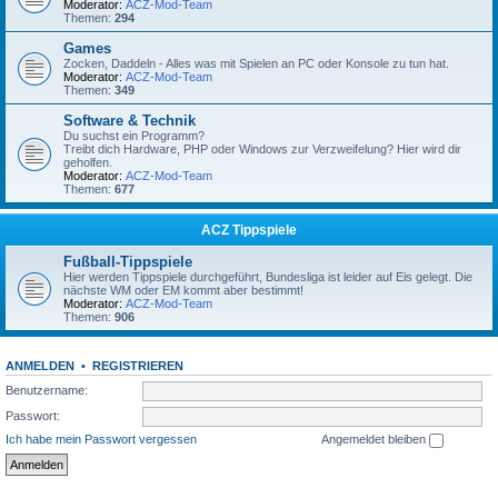
Moderator:
ACZ-Mod-Team
Themen:
294
Games
Zocken, Daddeln - Alles was mit Spielen an PC oder Konsole zu tun hat.
Moderator:
ACZ-Mod-Team
Themen:
349
Software & Technik
Du suchst ein Programm?
Treibt dich Hardware, PHP oder Windows zur Verzweifelung? Hier wird dir
geholfen.
Moderator:
ACZ-Mod-Team
Themen:
677
ACZ Tippspiele
Fußball-Tippspiele
Hier werden Tippspiele durchgeführt, Bundesliga ist leider auf Eis gelegt. Die
nächste WM oder EM kommt aber bestimmt!
Moderator:
ACZ-Mod-Team
Themen:
906
ANMELDEN
•
REGISTRIEREN
Benutzername:
Passwort:
Ich habe mein Passwort vergessen
Angemeldet bleiben