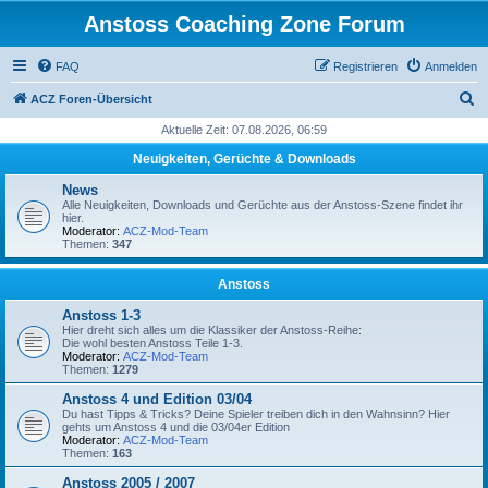
Anstoss Coaching Zone Forum
FAQ
Registrieren
Anmelden
S
ACZ Foren-Übersicht
u
Aktuelle Zeit: 07.08.2026, 06:59
c
Neuigkeiten, Gerüchte & Downloads
h
News
e
Alle Neuigkeiten, Downloads und Gerüchte aus der Anstoss-Szene findet ihr
hier.
Moderator:
ACZ-Mod-Team
Themen:
347
Anstoss
Anstoss 1-3
Hier dreht sich alles um die Klassiker der Anstoss-Reihe:
Die wohl besten Anstoss Teile 1-3.
Moderator:
ACZ-Mod-Team
Themen:
1279
Anstoss 4 und Edition 03/04
Du hast Tipps & Tricks? Deine Spieler treiben dich in den Wahnsinn? Hier
gehts um Anstoss 4 und die 03/04er Edition
Moderator:
ACZ-Mod-Team
Themen:
163
Anstoss 2005 / 2007