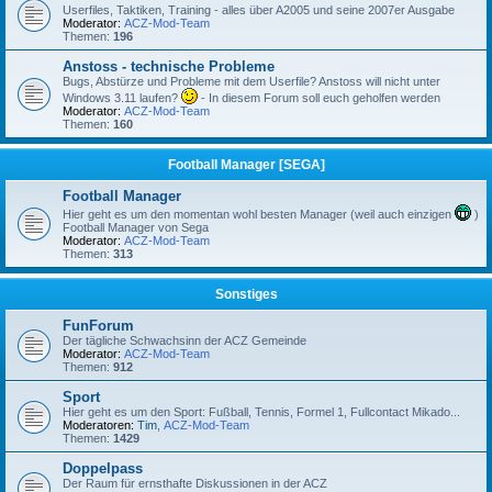
Userfiles, Taktiken, Training - alles über A2005 und seine 2007er Ausgabe
Moderator:
ACZ-Mod-Team
Themen:
196
Anstoss - technische Probleme
Bugs, Abstürze und Probleme mit dem Userfile? Anstoss will nicht unter
Windows 3.11 laufen?
- In diesem Forum soll euch geholfen werden
Moderator:
ACZ-Mod-Team
Themen:
160
Football Manager [SEGA]
Football Manager
Hier geht es um den momentan wohl besten Manager (weil auch einzigen
)
Football Manager von Sega
Moderator:
ACZ-Mod-Team
Themen:
313
Sonstiges
FunForum
Der tägliche Schwachsinn der ACZ Gemeinde
Moderator:
ACZ-Mod-Team
Themen:
912
Sport
Hier geht es um den Sport: Fußball, Tennis, Formel 1, Fullcontact Mikado...
Moderatoren:
Tim
,
ACZ-Mod-Team
Themen:
1429
Doppelpass
Der Raum für ernsthafte Diskussionen in der ACZ