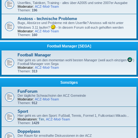
Userfiles, Taktiken, Training - alles über A2005 und seine 2007er Ausgabe
Moderator:
ACZ-Mod-Team
Themen:
196
Anstoss - technische Probleme
Bugs, Abstürze und Probleme mit dem Userfile? Anstoss will nicht unter
Windows 3.11 laufen?
- In diesem Forum soll euch geholfen werden
Moderator:
ACZ-Mod-Team
Themen:
160
Football Manager [SEGA]
Football Manager
Hier geht es um den momentan wohl besten Manager (weil auch einzigen
)
Football Manager von Sega
Moderator:
ACZ-Mod-Team
Themen:
313
Sonstiges
FunForum
Der tägliche Schwachsinn der ACZ Gemeinde
Moderator:
ACZ-Mod-Team
Themen:
912
Sport
Hier geht es um den Sport: Fußball, Tennis, Formel 1, Fullcontact Mikado...
Moderatoren:
Tim
,
ACZ-Mod-Team
Themen:
1429
Doppelpass
Der Raum für ernsthafte Diskussionen in der ACZ