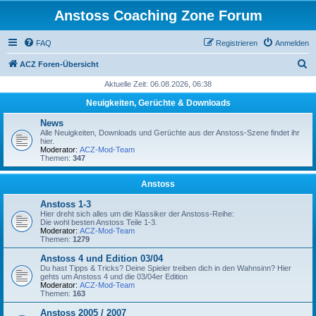
Anstoss Coaching Zone Forum
FAQ
Registrieren
Anmelden
S
ACZ Foren-Übersicht
u
Aktuelle Zeit: 06.08.2026, 06:38
c
Neuigkeiten, Gerüchte & Downloads
h
News
e
Alle Neuigkeiten, Downloads und Gerüchte aus der Anstoss-Szene findet ihr
hier.
Moderator:
ACZ-Mod-Team
Themen:
347
Anstoss
Anstoss 1-3
Hier dreht sich alles um die Klassiker der Anstoss-Reihe:
Die wohl besten Anstoss Teile 1-3.
Moderator:
ACZ-Mod-Team
Themen:
1279
Anstoss 4 und Edition 03/04
Du hast Tipps & Tricks? Deine Spieler treiben dich in den Wahnsinn? Hier
gehts um Anstoss 4 und die 03/04er Edition
Moderator:
ACZ-Mod-Team
Themen:
163
Anstoss 2005 / 2007