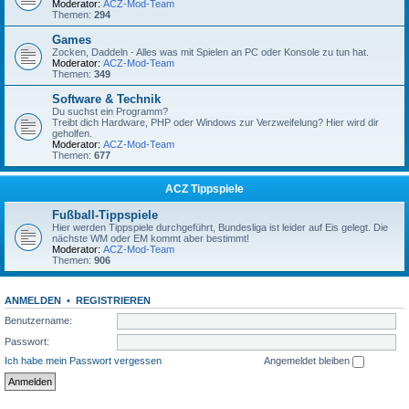
Moderator:
ACZ-Mod-Team
Themen:
294
Games
Zocken, Daddeln - Alles was mit Spielen an PC oder Konsole zu tun hat.
Moderator:
ACZ-Mod-Team
Themen:
349
Software & Technik
Du suchst ein Programm?
Treibt dich Hardware, PHP oder Windows zur Verzweifelung? Hier wird dir
geholfen.
Moderator:
ACZ-Mod-Team
Themen:
677
ACZ Tippspiele
Fußball-Tippspiele
Hier werden Tippspiele durchgeführt, Bundesliga ist leider auf Eis gelegt. Die
nächste WM oder EM kommt aber bestimmt!
Moderator:
ACZ-Mod-Team
Themen:
906
ANMELDEN
•
REGISTRIEREN
Benutzername:
Passwort:
Ich habe mein Passwort vergessen
Angemeldet bleiben