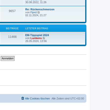
e
e
30.08.2022, 11:26
i
r
u
t
B
e
r
Re: Rückenschmerzen
e
9657
s
a
N
von
Fjord
i
t
g
e
02.11.2024, 21:27
t
e
u
r
r
e
a
B
s
g
e
t
BEITRÄGE
LETZTER BEITRAG
i
e
t
r
r
EM-Tippspiel 2024
B
11466
a
N
von
Lunkens
e
g
e
26.05.2024, 13:56
i
u
t
e
r
s
a
t
g
e
r
B
e
i
t
r
a
g
Alle Cookies löschen
Alle Zeiten sind
UTC+02:00