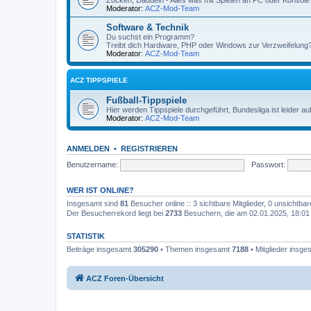
Zocken, Daddeln - Alles was mit Spielen an PC oder Konsole 
Moderator:
ACZ-Mod-Team
Software & Technik
Du suchst ein Programm?
Treibt dich Hardware, PHP oder Windows zur Verzweifelung? H
Moderator:
ACZ-Mod-Team
ACZ TIPPSPIELE
Fußball-Tippspiele
Hier werden Tippspiele durchgeführt, Bundesliga ist leider 
Moderator:
ACZ-Mod-Team
ANMELDEN
•
REGISTRIEREN
Benutzername:
Passwort:
WER IST ONLINE?
Insgesamt sind
81
Besucher online :: 3 sichtbare Mitglieder, 0 unsichtba
Der Besucherrekord liegt bei
2733
Besuchern, die am 02.01.2025, 18:01 g
STATISTIK
Beiträge insgesamt
305290
• Themen insgesamt
7188
• Mitglieder insg
ACZ Foren-Übersicht