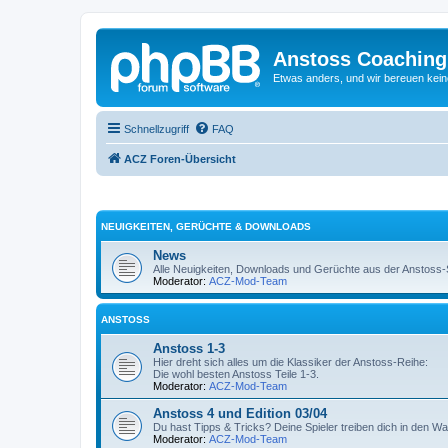
Anstoss Coaching
Etwas anders, und wir bereuen keine
Schnellzugriff
FAQ
ACZ Foren-Übersicht
NEUIGKEITEN, GERÜCHTE & DOWNLOADS
News
Alle Neuigkeiten, Downloads und Gerüchte aus der Anstoss-Sz
Moderator:
ACZ-Mod-Team
ANSTOSS
Anstoss 1-3
Hier dreht sich alles um die Klassiker der Anstoss-Reihe:
Die wohl besten Anstoss Teile 1-3.
Moderator:
ACZ-Mod-Team
Anstoss 4 und Edition 03/04
Du hast Tipps & Tricks? Deine Spieler treiben dich in den W
Moderator:
ACZ-Mod-Team