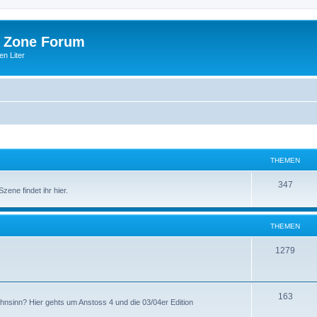
 Zone Forum
n Liter
THEMEN
347
ene findet ihr hier.
THEMEN
1279
163
ahnsinn? Hier gehts um Anstoss 4 und die 03/04er Edition