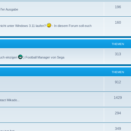
196
007er Ausgabe
160
nicht unter Windows 3.11 laufen?
- In diesem Forum soll euch
THEMEN
313
uch einzigen
) Football Manager von Sega
THEMEN
912
1429
tact Mikado...
294
349