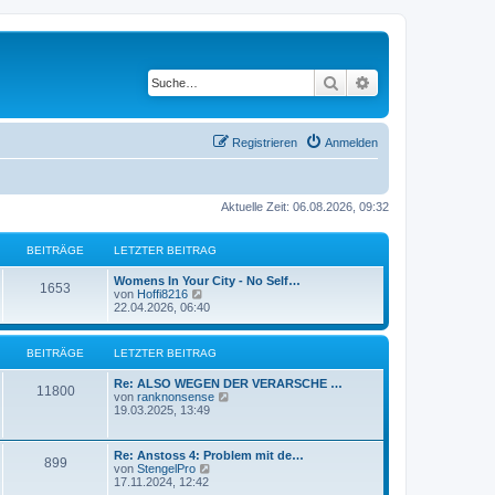
Suche
Erweiterte Suche
Registrieren
Anmelden
Aktuelle Zeit: 06.08.2026, 09:32
BEITRÄGE
LETZTER BEITRAG
Womens In Your City - No Self…
1653
N
von
Hoffi8216
e
22.04.2026, 06:40
u
e
s
BEITRÄGE
LETZTER BEITRAG
t
e
Re: ALSO WEGEN DER VERARSCHE …
r
11800
N
von
ranknonsense
B
e
19.03.2025, 13:49
e
u
i
e
t
s
r
Re: Anstoss 4: Problem mit de…
899
t
a
N
von
StengelPro
e
g
e
17.11.2024, 12:42
r
u