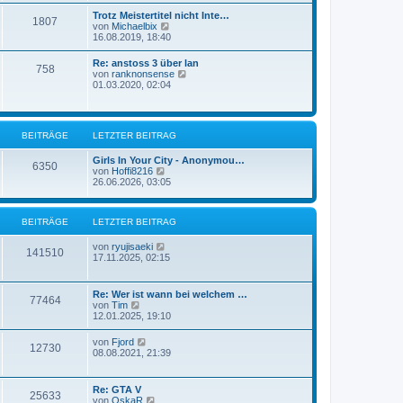
B
e
Trotz Meistertitel nicht Inte…
e
1807
s
N
von
Michaelbix
i
t
e
16.08.2019, 18:40
t
e
u
r
r
e
a
Re: anstoss 3 über lan
B
758
s
g
N
von
ranknonsense
e
t
e
01.03.2020, 02:04
i
e
u
t
r
e
r
B
s
a
e
t
g
i
BEITRÄGE
LETZTER BEITRAG
e
t
r
r
B
Girls In Your City - Anonymou…
6350
a
N
e
von
Hoffi8216
g
e
i
26.06.2026, 03:05
u
t
e
r
s
a
BEITRÄGE
LETZTER BEITRAG
t
g
e
r
N
von
ryujisaeki
141510
B
e
17.11.2025, 02:15
e
u
i
e
t
s
Re: Wer ist wann bei welchem …
77464
r
t
N
von
Tim
a
e
e
12.01.2025, 19:10
g
r
u
B
e
N
von
Fjord
e
12730
s
e
08.08.2021, 21:39
i
t
u
t
e
e
r
r
s
a
Re: GTA V
B
25633
t
g
N
von
OskaR
e