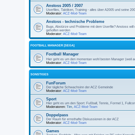
Anstoss 2005 / 2007
Userfiles, Taktiken, Training - alles über A2005 und seine 2
Moderator:
ACZ-Mod-Team
Anstoss - technische Probleme
Bugs, Abstürze und Probleme mit dem Userfile? Anstoss will 
geholfen werden
Moderator:
ACZ-Mod-Team
FOOTBALL MANAGER [SEGA]
Football Manager
Hier geht es um den momentan wohl besten Manager (weil a
Moderator:
ACZ-Mod-Team
SONSTIGES
FunForum
Der tägliche Schwachsinn der ACZ Gemeinde
Moderator:
ACZ-Mod-Team
Sport
Hier geht es um den Sport: Fußball, Tennis, Formel 1, Fullcon
Moderatoren:
Tim
,
ACZ-Mod-Team
Doppelpass
Der Raum für ernsthafte Diskussionen in der ACZ
Moderator:
ACZ-Mod-Team
Games