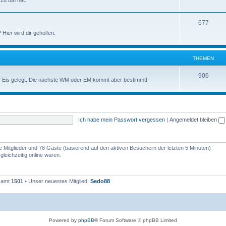
zu tun hat.
677
ier wird dir geholfen.
THEMEN
906
auf Eis gelegt. Die nächste WM oder EM kommt aber bestimmt!
Ich habe mein Passwort vergessen
|
Angemeldet bleiben
re Mitglieder und 78 Gäste (basierend auf den aktiven Besuchern der letzten 5 Minuten)
leichzeitig online waren.
esamt
1501
• Unser neuestes Mitglied:
Sedo88
Powered by
phpBB
® Forum Software © phpBB Limited