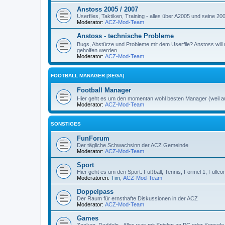
Anstoss 2005 / 2007
Userfiles, Taktiken, Training - alles über A2005 und seine 2
Moderator:
ACZ-Mod-Team
Anstoss - technische Probleme
Bugs, Abstürze und Probleme mit dem Userfile? Anstoss will 
geholfen werden
Moderator:
ACZ-Mod-Team
FOOTBALL MANAGER [SEGA]
Football Manager
Hier geht es um den momentan wohl besten Manager (weil a
Moderator:
ACZ-Mod-Team
SONSTIGES
FunForum
Der tägliche Schwachsinn der ACZ Gemeinde
Moderator:
ACZ-Mod-Team
Sport
Hier geht es um den Sport: Fußball, Tennis, Formel 1, Fullcon
Moderatoren:
Tim
,
ACZ-Mod-Team
Doppelpass
Der Raum für ernsthafte Diskussionen in der ACZ
Moderator:
ACZ-Mod-Team
Games