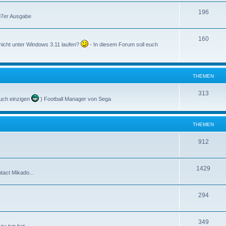
196
007er Ausgabe
160
nicht unter Windows 3.11 laufen?
- In diesem Forum soll euch
THEMEN
313
uch einzigen
) Football Manager von Sega
THEMEN
912
1429
tact Mikado...
294
349