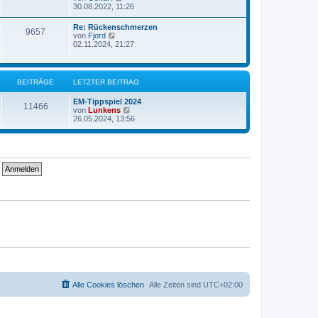
e
e
30.08.2022, 11:26
i
r
u
t
B
e
r
Re: Rückenschmerzen
e
9657
s
a
N
von
Fjord
i
t
g
e
02.11.2024, 21:27
t
e
u
r
r
e
a
B
s
g
e
t
BEITRÄGE
LETZTER BEITRAG
i
e
t
r
r
EM-Tippspiel 2024
B
11466
a
N
von
Lunkens
e
g
e
26.05.2024, 13:56
i
u
t
e
r
s
a
t
g
e
r
B
e
i
t
r
a
g
Alle Cookies löschen
Alle Zeiten sind
UTC+02:00