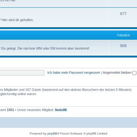
zu tun hat.
677
ier wird dir geholfen.
THEMEN
906
auf Eis gelegt. Die nächste WM oder EM kommt aber bestimmt!
Ich habe mein Passwort vergessen
|
Angemeldet bleiben
bare Mitglieder und 167 Gäste (basierend auf den aktiven Besuchern der letzten 5 Minuten)
leichzeitig online waren.
esamt
1501
• Unser neuestes Mitglied:
Sedo88
Powered by
phpBB
® Forum Software © phpBB Limited