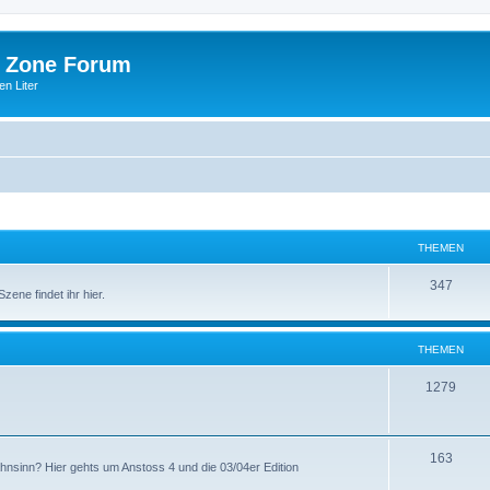
 Zone Forum
n Liter
THEMEN
347
ene findet ihr hier.
THEMEN
1279
163
ahnsinn? Hier gehts um Anstoss 4 und die 03/04er Edition