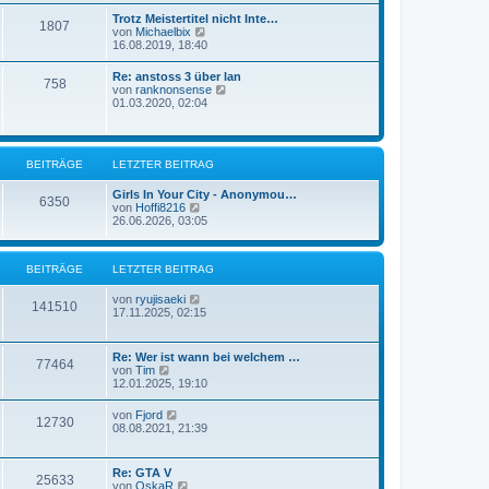
B
e
Trotz Meistertitel nicht Inte…
e
1807
s
N
von
Michaelbix
i
t
e
16.08.2019, 18:40
t
e
u
r
r
e
a
Re: anstoss 3 über lan
B
758
s
g
N
von
ranknonsense
e
t
e
01.03.2020, 02:04
i
e
u
t
r
e
r
B
s
a
e
t
g
i
BEITRÄGE
LETZTER BEITRAG
e
t
r
r
B
Girls In Your City - Anonymou…
6350
a
N
e
von
Hoffi8216
g
e
i
26.06.2026, 03:05
u
t
e
r
s
a
BEITRÄGE
LETZTER BEITRAG
t
g
e
r
N
von
ryujisaeki
141510
B
e
17.11.2025, 02:15
e
u
i
e
t
s
Re: Wer ist wann bei welchem …
77464
r
t
N
von
Tim
a
e
e
12.01.2025, 19:10
g
r
u
B
e
N
von
Fjord
e
12730
s
e
08.08.2021, 21:39
i
t
u
t
e
e
r
r
s
a
Re: GTA V
B
25633
t
g
N
von
OskaR
e