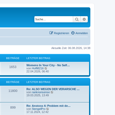
Suche
Erweiterte Suche
Registrieren
Anmelden
Aktuelle Zeit: 06.08.2026, 14:38
BEITRÄGE
LETZTER BEITRAG
Womens In Your City - No Self…
1653
N
von
Hoffi8216
e
22.04.2026, 06:40
u
e
s
BEITRÄGE
LETZTER BEITRAG
t
e
Re: ALSO WEGEN DER VERARSCHE …
r
11800
N
von
ranknonsense
B
e
19.03.2025, 13:49
e
u
i
e
t
s
r
Re: Anstoss 4: Problem mit de…
899
t
a
N
von
StengelPro
e
g
e
17.11.2024, 12:42
r
u