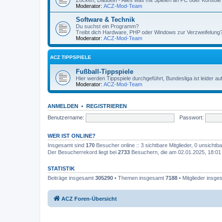
Zocken, Daddeln - Alles was mit Spielen an PC oder Konsole 
Moderator:
ACZ-Mod-Team
Software & Technik
Du suchst ein Programm?
Treibt dich Hardware, PHP oder Windows zur Verzweifelung? H
Moderator:
ACZ-Mod-Team
ACZ TIPPSPIELE
Fußball-Tippspiele
Hier werden Tippspiele durchgeführt, Bundesliga ist leider 
Moderator:
ACZ-Mod-Team
ANMELDEN
•
REGISTRIEREN
Benutzername:
Passwort:
WER IST ONLINE?
Insgesamt sind
170
Besucher online :: 3 sichtbare Mitglieder, 0 unsicht
Der Besucherrekord liegt bei
2733
Besuchern, die am 02.01.2025, 18:01 g
STATISTIK
Beiträge insgesamt
305290
• Themen insgesamt
7188
• Mitglieder insg
ACZ Foren-Übersicht