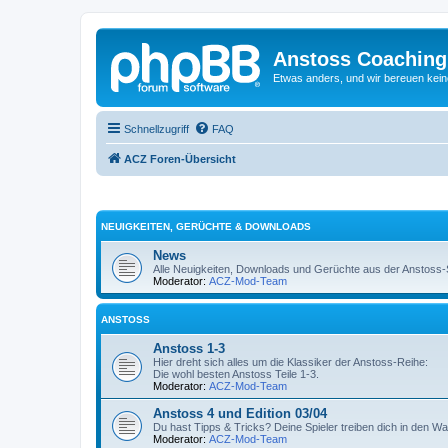
Anstoss Coaching
Etwas anders, und wir bereuen keine
Schnellzugriff
FAQ
ACZ Foren-Übersicht
NEUIGKEITEN, GERÜCHTE & DOWNLOADS
News
Alle Neuigkeiten, Downloads und Gerüchte aus der Anstoss-Sz
Moderator:
ACZ-Mod-Team
ANSTOSS
Anstoss 1-3
Hier dreht sich alles um die Klassiker der Anstoss-Reihe:
Die wohl besten Anstoss Teile 1-3.
Moderator:
ACZ-Mod-Team
Anstoss 4 und Edition 03/04
Du hast Tipps & Tricks? Deine Spieler treiben dich in den W
Moderator:
ACZ-Mod-Team