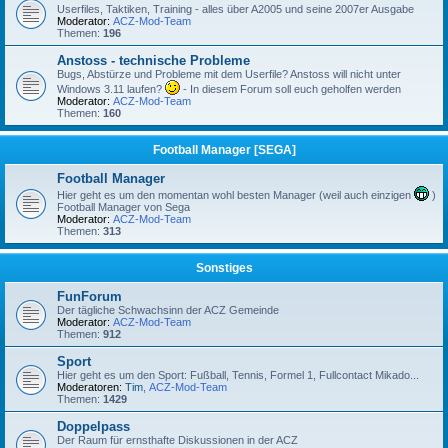
Userfiles, Taktiken, Training - alles über A2005 und seine 2007er Ausgabe
Moderator:
ACZ-Mod-Team
Themen:
196
Anstoss - technische Probleme
Bugs, Abstürze und Probleme mit dem Userfile? Anstoss will nicht unter
Windows 3.11 laufen?
- In diesem Forum soll euch geholfen werden
Moderator:
ACZ-Mod-Team
Themen:
160
Football Manager [SEGA]
Football Manager
Hier geht es um den momentan wohl besten Manager (weil auch einzigen
)
Football Manager von Sega
Moderator:
ACZ-Mod-Team
Themen:
313
Sonstiges
FunForum
Der tägliche Schwachsinn der ACZ Gemeinde
Moderator:
ACZ-Mod-Team
Themen:
912
Sport
Hier geht es um den Sport: Fußball, Tennis, Formel 1, Fullcontact Mikado...
Moderatoren:
Tim
,
ACZ-Mod-Team
Themen:
1429
Doppelpass
Der Raum für ernsthafte Diskussionen in der ACZ