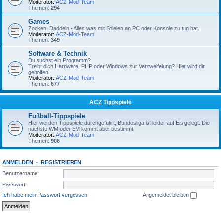
Moderator:
ACZ-Mod-Team
Themen:
294
Games
Zocken, Daddeln - Alles was mit Spielen an PC oder Konsole zu tun hat.
Moderator:
ACZ-Mod-Team
Themen:
349
Software & Technik
Du suchst ein Programm?
Treibt dich Hardware, PHP oder Windows zur Verzweifelung? Hier wird dir
geholfen.
Moderator:
ACZ-Mod-Team
Themen:
677
ACZ Tippspiele
Fußball-Tippspiele
Hier werden Tippspiele durchgeführt, Bundesliga ist leider auf Eis gelegt. Die
nächste WM oder EM kommt aber bestimmt!
Moderator:
ACZ-Mod-Team
Themen:
906
ANMELDEN
•
REGISTRIEREN
Benutzername:
Passwort:
Ich habe mein Passwort vergessen
Angemeldet bleiben