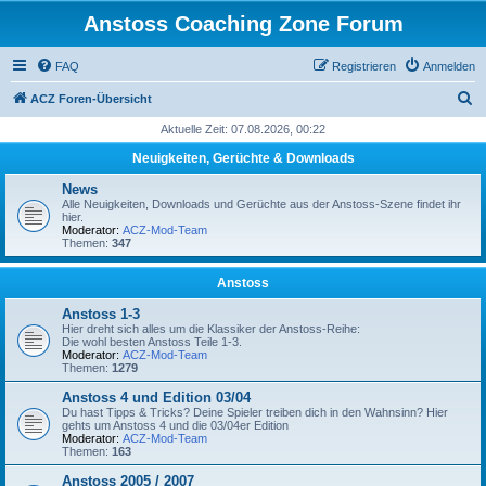
Anstoss Coaching Zone Forum
FAQ
Registrieren
Anmelden
S
ACZ Foren-Übersicht
u
Aktuelle Zeit: 07.08.2026, 00:22
c
Neuigkeiten, Gerüchte & Downloads
h
News
e
Alle Neuigkeiten, Downloads und Gerüchte aus der Anstoss-Szene findet ihr
hier.
Moderator:
ACZ-Mod-Team
Themen:
347
Anstoss
Anstoss 1-3
Hier dreht sich alles um die Klassiker der Anstoss-Reihe:
Die wohl besten Anstoss Teile 1-3.
Moderator:
ACZ-Mod-Team
Themen:
1279
Anstoss 4 und Edition 03/04
Du hast Tipps & Tricks? Deine Spieler treiben dich in den Wahnsinn? Hier
gehts um Anstoss 4 und die 03/04er Edition
Moderator:
ACZ-Mod-Team
Themen:
163
Anstoss 2005 / 2007