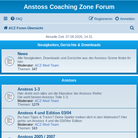
Anstoss Coaching Zone Forum
FAQ
Registrieren
Anmelden
S
ACZ Foren-Übersicht
u
Aktuelle Zeit: 07.08.2026, 14:31
c
Neuigkeiten, Gerüchte & Downloads
h
News
e
Alle Neuigkeiten, Downloads und Gerüchte aus der Anstoss-Szene findet ihr
hier.
Moderator:
ACZ-Mod-Team
Themen:
347
Anstoss
Anstoss 1-3
Hier dreht sich alles um die Klassiker der Anstoss-Reihe:
Die wohl besten Anstoss Teile 1-3.
Moderator:
ACZ-Mod-Team
Themen:
1279
Anstoss 4 und Edition 03/04
Du hast Tipps & Tricks? Deine Spieler treiben dich in den Wahnsinn? Hier
gehts um Anstoss 4 und die 03/04er Edition
Moderator:
ACZ-Mod-Team
Themen:
163
Anstoss 2005 / 2007