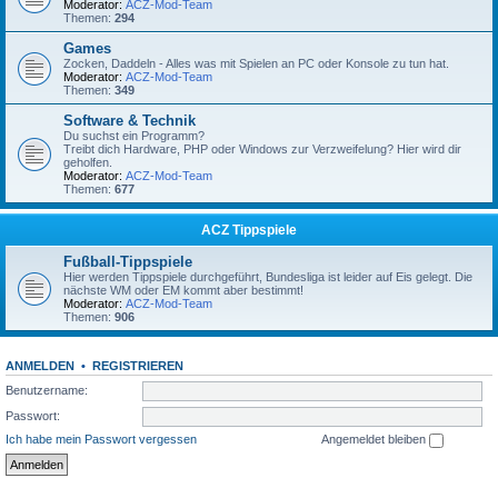
Moderator:
ACZ-Mod-Team
Themen:
294
Games
Zocken, Daddeln - Alles was mit Spielen an PC oder Konsole zu tun hat.
Moderator:
ACZ-Mod-Team
Themen:
349
Software & Technik
Du suchst ein Programm?
Treibt dich Hardware, PHP oder Windows zur Verzweifelung? Hier wird dir
geholfen.
Moderator:
ACZ-Mod-Team
Themen:
677
ACZ Tippspiele
Fußball-Tippspiele
Hier werden Tippspiele durchgeführt, Bundesliga ist leider auf Eis gelegt. Die
nächste WM oder EM kommt aber bestimmt!
Moderator:
ACZ-Mod-Team
Themen:
906
ANMELDEN
•
REGISTRIEREN
Benutzername:
Passwort:
Ich habe mein Passwort vergessen
Angemeldet bleiben