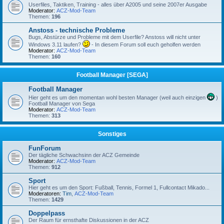
Userfiles, Taktiken, Training - alles über A2005 und seine 2007er Ausgabe
Moderator:
ACZ-Mod-Team
Themen:
196
Anstoss - technische Probleme
Bugs, Abstürze und Probleme mit dem Userfile? Anstoss will nicht unter
Windows 3.11 laufen?
- In diesem Forum soll euch geholfen werden
Moderator:
ACZ-Mod-Team
Themen:
160
Football Manager [SEGA]
Football Manager
Hier geht es um den momentan wohl besten Manager (weil auch einzigen
)
Football Manager von Sega
Moderator:
ACZ-Mod-Team
Themen:
313
Sonstiges
FunForum
Der tägliche Schwachsinn der ACZ Gemeinde
Moderator:
ACZ-Mod-Team
Themen:
912
Sport
Hier geht es um den Sport: Fußball, Tennis, Formel 1, Fullcontact Mikado...
Moderatoren:
Tim
,
ACZ-Mod-Team
Themen:
1429
Doppelpass
Der Raum für ernsthafte Diskussionen in der ACZ