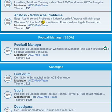
Userfiles, Taktiken, Training - alles über A2005 und seine 2007er Ausgabe
Moderator:
ACZ-Mod-Team
Themen:
196
Anstoss - technische Probleme
Bugs, Abstürze und Probleme mit dem Userfile? Anstoss will nicht unter
Windows 3.11 laufen?
- In diesem Forum soll euch geholfen werden
Moderator:
ACZ-Mod-Team
Themen:
160
Football Manager [SEGA]
Football Manager
Hier geht es um den momentan wohl besten Manager (weil auch einzigen
)
Football Manager von Sega
Moderator:
ACZ-Mod-Team
Themen:
313
Sonstiges
FunForum
Der tägliche Schwachsinn der ACZ Gemeinde
Moderator:
ACZ-Mod-Team
Themen:
912
Sport
Hier geht es um den Sport: Fußball, Tennis, Formel 1, Fullcontact Mikado...
Moderatoren:
Tim
,
ACZ-Mod-Team
Themen:
1429
Doppelpass
Der Raum für ernsthafte Diskussionen in der ACZ