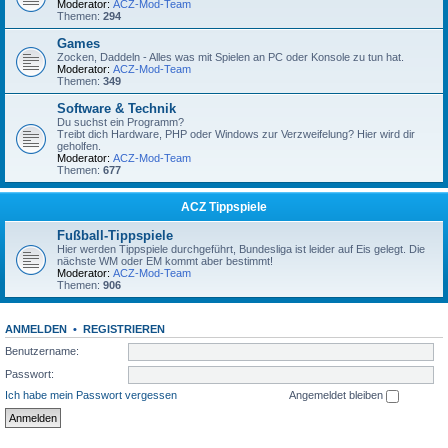
Moderator:
ACZ-Mod-Team
Themen:
294
Games
Zocken, Daddeln - Alles was mit Spielen an PC oder Konsole zu tun hat.
Moderator:
ACZ-Mod-Team
Themen:
349
Software & Technik
Du suchst ein Programm?
Treibt dich Hardware, PHP oder Windows zur Verzweifelung? Hier wird dir
geholfen.
Moderator:
ACZ-Mod-Team
Themen:
677
ACZ Tippspiele
Fußball-Tippspiele
Hier werden Tippspiele durchgeführt, Bundesliga ist leider auf Eis gelegt. Die
nächste WM oder EM kommt aber bestimmt!
Moderator:
ACZ-Mod-Team
Themen:
906
ANMELDEN
•
REGISTRIEREN
Benutzername:
Passwort:
Ich habe mein Passwort vergessen
Angemeldet bleiben