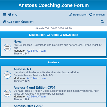
Anstoss Coaching Zone Forum
FAQ
Registrieren
Anmelden
S
ACZ Foren-Übersicht
u
Aktuelle Zeit: 06.08.2026, 09:20
c
Neuigkeiten, Gerüchte & Downloads
h
News
e
Alle Neuigkeiten, Downloads und Gerüchte aus der Anstoss-Szene findet ihr
hier.
Moderator:
ACZ-Mod-Team
Themen:
347
Anstoss
Anstoss 1-3
Hier dreht sich alles um die Klassiker der Anstoss-Reihe:
Die wohl besten Anstoss Teile 1-3.
Moderator:
ACZ-Mod-Team
Themen:
1279
Anstoss 4 und Edition 03/04
Du hast Tipps & Tricks? Deine Spieler treiben dich in den Wahnsinn? Hier
gehts um Anstoss 4 und die 03/04er Edition
Moderator:
ACZ-Mod-Team
Themen:
163
Anstoss 2005 / 2007