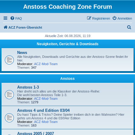
Anstoss Coaching Zone Forum
FAQ
Registrieren
Anmelden
S
ACZ Foren-Übersicht
u
Aktuelle Zeit: 06.08.2026, 11:19
c
Neuigkeiten, Gerüchte & Downloads
h
News
e
Alle Neuigkeiten, Downloads und Gerüchte aus der Anstoss-Szene findet ihr
hier.
Moderator:
ACZ-Mod-Team
Themen:
347
Anstoss
Anstoss 1-3
Hier dreht sich alles um die Klassiker der Anstoss-Reihe:
Die wohl besten Anstoss Teile 1-3.
Moderator:
ACZ-Mod-Team
Themen:
1279
Anstoss 4 und Edition 03/04
Du hast Tipps & Tricks? Deine Spieler treiben dich in den Wahnsinn? Hier
gehts um Anstoss 4 und die 03/04er Edition
Moderator:
ACZ-Mod-Team
Themen:
163
Anstoss 2005 / 2007