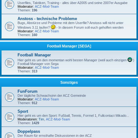
Userfiles, Taktiken, Training - alles über A2005 und seine 2007er Ausgabe
Moderator:
ACZ-Mod-Team
Themen:
196
Anstoss - technische Probleme
Bugs, Abstürze und Probleme mit dem Userfile? Anstoss will nicht unter
Windows 3.11 laufen?
- In diesem Forum soll euch geholfen werden
Moderator:
ACZ-Mod-Team
Themen:
160
Football Manager [SEGA]
Football Manager
Hier geht es um den momentan wohl besten Manager (weil auch einzigen
)
Football Manager von Sega
Moderator:
ACZ-Mod-Team
Themen:
313
Sonstiges
FunForum
Der tägliche Schwachsinn der ACZ Gemeinde
Moderator:
ACZ-Mod-Team
Themen:
912
Sport
Hier geht es um den Sport: Fußball, Tennis, Formel 1, Fullcontact Mikado...
Moderatoren:
Tim
,
ACZ-Mod-Team
Themen:
1429
Doppelpass
Der Raum für ernsthafte Diskussionen in der ACZ