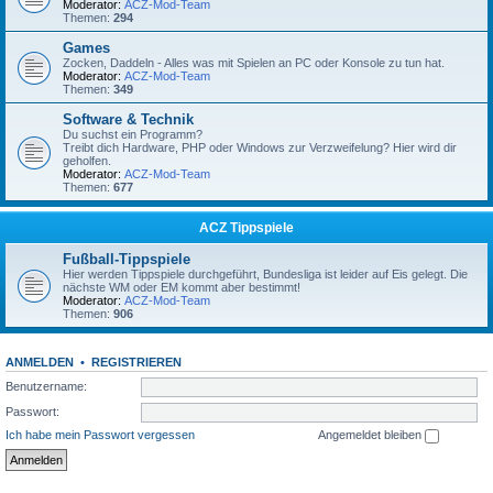
Moderator:
ACZ-Mod-Team
Themen:
294
Games
Zocken, Daddeln - Alles was mit Spielen an PC oder Konsole zu tun hat.
Moderator:
ACZ-Mod-Team
Themen:
349
Software & Technik
Du suchst ein Programm?
Treibt dich Hardware, PHP oder Windows zur Verzweifelung? Hier wird dir
geholfen.
Moderator:
ACZ-Mod-Team
Themen:
677
ACZ Tippspiele
Fußball-Tippspiele
Hier werden Tippspiele durchgeführt, Bundesliga ist leider auf Eis gelegt. Die
nächste WM oder EM kommt aber bestimmt!
Moderator:
ACZ-Mod-Team
Themen:
906
ANMELDEN
•
REGISTRIEREN
Benutzername:
Passwort:
Ich habe mein Passwort vergessen
Angemeldet bleiben