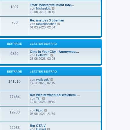
B
e
Trotz Meistertitel nicht Inte…
e
1807
s
N
von
Michaelbix
i
t
e
16.08.2019, 18:40
t
e
u
r
r
e
a
Re: anstoss 3 über lan
B
758
s
g
N
von
ranknonsense
e
t
e
01.03.2020, 02:04
i
e
u
t
r
e
r
B
s
a
e
t
g
i
BEITRÄGE
LETZTER BEITRAG
e
t
r
r
B
Girls In Your City - Anonymou…
6350
a
N
e
von
Hoffi8216
g
e
i
26.06.2026, 03:05
u
t
e
r
s
a
BEITRÄGE
LETZTER BEITRAG
t
g
e
r
N
von
ryujisaeki
141510
B
e
17.11.2025, 02:15
e
u
i
e
t
s
Re: Wer ist wann bei welchem …
77464
r
t
N
von
Tim
a
e
e
12.01.2025, 19:10
g
r
u
B
e
N
von
Fjord
e
12730
s
e
08.08.2021, 21:39
i
t
u
t
e
e
r
r
s
a
Re: GTA V
B
25633
t
g
N
von
OskaR
e