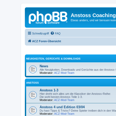
Anstoss Coaching
Etwas anders, und wir bereuen keine
Schnellzugriff
FAQ
ACZ Foren-Übersicht
NEUIGKEITEN, GERÜCHTE & DOWNLOADS
News
Alle Neuigkeiten, Downloads und Gerüchte aus der Anstoss-Sz
Moderator:
ACZ-Mod-Team
ANSTOSS
Anstoss 1-3
Hier dreht sich alles um die Klassiker der Anstoss-Reihe:
Die wohl besten Anstoss Teile 1-3.
Moderator:
ACZ-Mod-Team
Anstoss 4 und Edition 03/04
Du hast Tipps & Tricks? Deine Spieler treiben dich in den W
Moderator:
ACZ-Mod-Team