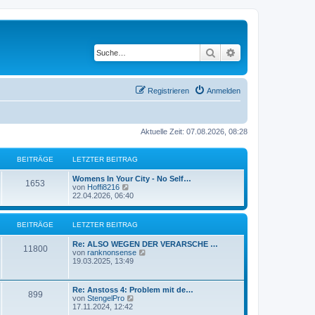
Suche
Erweiterte Suche
Registrieren
Anmelden
Aktuelle Zeit: 07.08.2026, 08:28
BEITRÄGE
LETZTER BEITRAG
Womens In Your City - No Self…
1653
N
von
Hoffi8216
e
22.04.2026, 06:40
u
e
s
BEITRÄGE
LETZTER BEITRAG
t
e
Re: ALSO WEGEN DER VERARSCHE …
r
11800
N
von
ranknonsense
B
e
19.03.2025, 13:49
e
u
i
e
t
s
r
Re: Anstoss 4: Problem mit de…
899
t
a
N
von
StengelPro
e
g
e
17.11.2024, 12:42
r
u