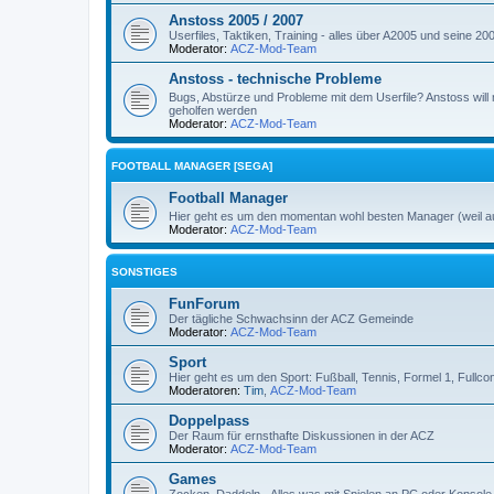
Anstoss 2005 / 2007
Userfiles, Taktiken, Training - alles über A2005 und seine 2
Moderator:
ACZ-Mod-Team
Anstoss - technische Probleme
Bugs, Abstürze und Probleme mit dem Userfile? Anstoss will 
geholfen werden
Moderator:
ACZ-Mod-Team
FOOTBALL MANAGER [SEGA]
Football Manager
Hier geht es um den momentan wohl besten Manager (weil a
Moderator:
ACZ-Mod-Team
SONSTIGES
FunForum
Der tägliche Schwachsinn der ACZ Gemeinde
Moderator:
ACZ-Mod-Team
Sport
Hier geht es um den Sport: Fußball, Tennis, Formel 1, Fullcon
Moderatoren:
Tim
,
ACZ-Mod-Team
Doppelpass
Der Raum für ernsthafte Diskussionen in der ACZ
Moderator:
ACZ-Mod-Team
Games