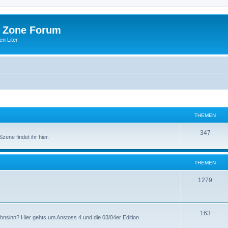
 Zone Forum
n Liter
THEMEN
347
ene findet ihr hier.
THEMEN
1279
163
ahnsinn? Hier gehts um Anstoss 4 und die 03/04er Edition