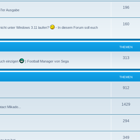
196
007er Ausgabe
160
nicht unter Windows 3.11 laufen?
- In diesem Forum soll euch
THEMEN
313
uch einzigen
) Football Manager von Sega
THEMEN
912
1429
tact Mikado...
294
349