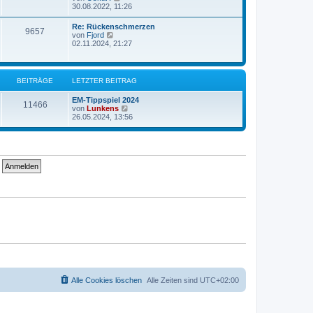
e
e
30.08.2022, 11:26
i
r
u
t
B
e
r
Re: Rückenschmerzen
e
9657
s
a
N
von
Fjord
i
t
g
e
02.11.2024, 21:27
t
e
u
r
r
e
a
B
s
g
e
t
BEITRÄGE
LETZTER BEITRAG
i
e
t
r
r
EM-Tippspiel 2024
B
11466
a
N
von
Lunkens
e
g
e
26.05.2024, 13:56
i
u
t
e
r
s
a
t
g
e
r
B
e
i
t
r
a
g
Alle Cookies löschen
Alle Zeiten sind
UTC+02:00