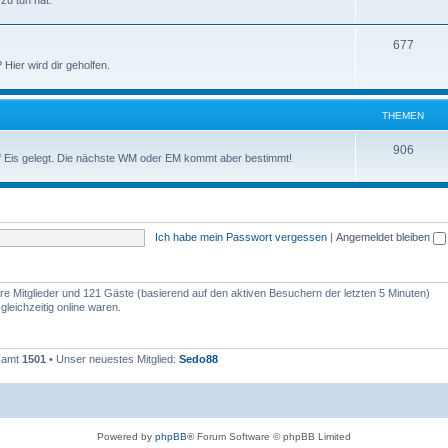
zu tun hat.
677
ier wird dir geholfen.
THEMEN
906
auf Eis gelegt. Die nächste WM oder EM kommt aber bestimmt!
Ich habe mein Passwort vergessen
|
Angemeldet bleiben
bare Mitglieder und 121 Gäste (basierend auf den aktiven Besuchern der letzten 5 Minuten)
leichzeitig online waren.
esamt
1501
• Unser neuestes Mitglied:
Sedo88
Powered by
phpBB
® Forum Software © phpBB Limited