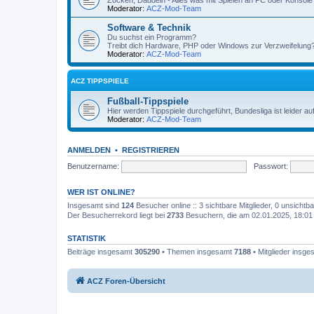
Zocken, Daddeln - Alles was mit Spielen an PC oder Konsole 
Moderator:
ACZ-Mod-Team
Software & Technik
Du suchst ein Programm?
Treibt dich Hardware, PHP oder Windows zur Verzweifelung? H
Moderator:
ACZ-Mod-Team
ACZ TIPPSPIELE
Fußball-Tippspiele
Hier werden Tippspiele durchgeführt, Bundesliga ist leider 
Moderator:
ACZ-Mod-Team
ANMELDEN
•
REGISTRIEREN
Benutzername:
Passwort:
WER IST ONLINE?
Insgesamt sind
124
Besucher online :: 3 sichtbare Mitglieder, 0 unsicht
Der Besucherrekord liegt bei
2733
Besuchern, die am 02.01.2025, 18:01 g
STATISTIK
Beiträge insgesamt
305290
• Themen insgesamt
7188
• Mitglieder insg
ACZ Foren-Übersicht