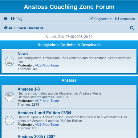
Anstoss Coaching Zone Forum
FAQ
Registrieren
Anmelden
S
ACZ Foren-Übersicht
u
Aktuelle Zeit: 07.08.2026, 20:10
c
Neuigkeiten, Gerüchte & Downloads
h
News
e
Alle Neuigkeiten, Downloads und Gerüchte aus der Anstoss-Szene findet ihr
hier.
Moderator:
ACZ-Mod-Team
Themen:
347
Anstoss
Anstoss 1-3
Hier dreht sich alles um die Klassiker der Anstoss-Reihe:
Die wohl besten Anstoss Teile 1-3.
Moderator:
ACZ-Mod-Team
Themen:
1279
Anstoss 4 und Edition 03/04
Du hast Tipps & Tricks? Deine Spieler treiben dich in den Wahnsinn? Hier
gehts um Anstoss 4 und die 03/04er Edition
Moderator:
ACZ-Mod-Team
Themen:
163
Anstoss 2005 / 2007