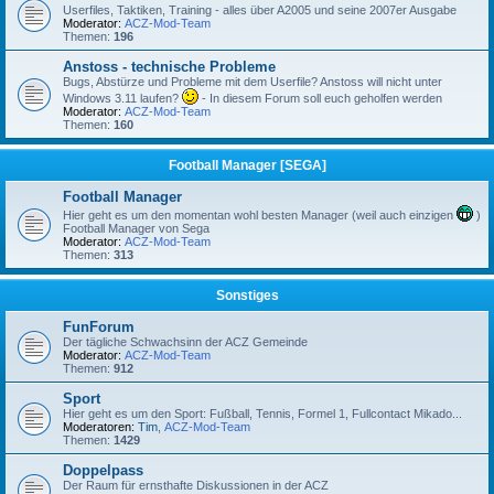
Userfiles, Taktiken, Training - alles über A2005 und seine 2007er Ausgabe
Moderator:
ACZ-Mod-Team
Themen:
196
Anstoss - technische Probleme
Bugs, Abstürze und Probleme mit dem Userfile? Anstoss will nicht unter
Windows 3.11 laufen?
- In diesem Forum soll euch geholfen werden
Moderator:
ACZ-Mod-Team
Themen:
160
Football Manager [SEGA]
Football Manager
Hier geht es um den momentan wohl besten Manager (weil auch einzigen
)
Football Manager von Sega
Moderator:
ACZ-Mod-Team
Themen:
313
Sonstiges
FunForum
Der tägliche Schwachsinn der ACZ Gemeinde
Moderator:
ACZ-Mod-Team
Themen:
912
Sport
Hier geht es um den Sport: Fußball, Tennis, Formel 1, Fullcontact Mikado...
Moderatoren:
Tim
,
ACZ-Mod-Team
Themen:
1429
Doppelpass
Der Raum für ernsthafte Diskussionen in der ACZ