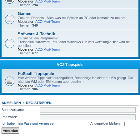
Moderator:
ACZ-Mod-Team
Themen:
294
Games
Zocken, Daddeln - Alles was mit Spielen an PC oder Konsole zu tun hat.
Moderator:
ACZ-Mod-Team
Themen:
349
Software & Technik
Du suchst ein Programm?
Treibt dich Hardware, PHP oder Windows zur Verzweifelung? Hier wird dir
geholfen.
Moderator:
ACZ-Mod-Team
Themen:
677
ACZ Tippspiele
Fußball-Tippspiele
Hier werden Tippspiele durchgeführt, Bundesliga ist leider auf Eis gelegt. Die
nächste WM oder EM kommt aber bestimmt!
Moderator:
ACZ-Mod-Team
Themen:
906
ANMELDEN
•
REGISTRIEREN
Benutzername:
Passwort:
Ich habe mein Passwort vergessen
Angemeldet bleiben