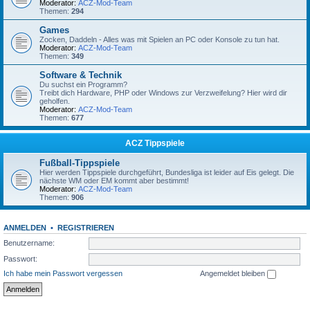
Moderator:
ACZ-Mod-Team
Themen:
294
Games
Zocken, Daddeln - Alles was mit Spielen an PC oder Konsole zu tun hat.
Moderator:
ACZ-Mod-Team
Themen:
349
Software & Technik
Du suchst ein Programm?
Treibt dich Hardware, PHP oder Windows zur Verzweifelung? Hier wird dir
geholfen.
Moderator:
ACZ-Mod-Team
Themen:
677
ACZ Tippspiele
Fußball-Tippspiele
Hier werden Tippspiele durchgeführt, Bundesliga ist leider auf Eis gelegt. Die
nächste WM oder EM kommt aber bestimmt!
Moderator:
ACZ-Mod-Team
Themen:
906
ANMELDEN
•
REGISTRIEREN
Benutzername:
Passwort:
Ich habe mein Passwort vergessen
Angemeldet bleiben