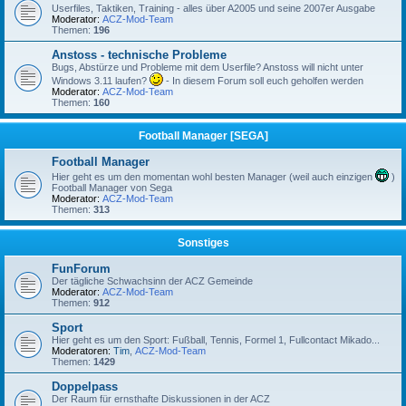
Userfiles, Taktiken, Training - alles über A2005 und seine 2007er Ausgabe
Moderator:
ACZ-Mod-Team
Themen:
196
Anstoss - technische Probleme
Bugs, Abstürze und Probleme mit dem Userfile? Anstoss will nicht unter
Windows 3.11 laufen?
- In diesem Forum soll euch geholfen werden
Moderator:
ACZ-Mod-Team
Themen:
160
Football Manager [SEGA]
Football Manager
Hier geht es um den momentan wohl besten Manager (weil auch einzigen
)
Football Manager von Sega
Moderator:
ACZ-Mod-Team
Themen:
313
Sonstiges
FunForum
Der tägliche Schwachsinn der ACZ Gemeinde
Moderator:
ACZ-Mod-Team
Themen:
912
Sport
Hier geht es um den Sport: Fußball, Tennis, Formel 1, Fullcontact Mikado...
Moderatoren:
Tim
,
ACZ-Mod-Team
Themen:
1429
Doppelpass
Der Raum für ernsthafte Diskussionen in der ACZ