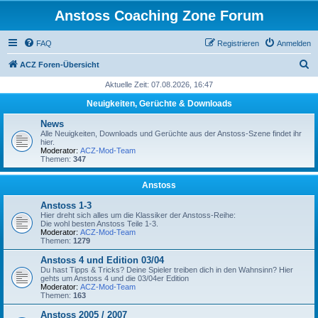
Anstoss Coaching Zone Forum
FAQ
Registrieren
Anmelden
S
ACZ Foren-Übersicht
u
Aktuelle Zeit: 07.08.2026, 16:47
c
Neuigkeiten, Gerüchte & Downloads
h
News
e
Alle Neuigkeiten, Downloads und Gerüchte aus der Anstoss-Szene findet ihr
hier.
Moderator:
ACZ-Mod-Team
Themen:
347
Anstoss
Anstoss 1-3
Hier dreht sich alles um die Klassiker der Anstoss-Reihe:
Die wohl besten Anstoss Teile 1-3.
Moderator:
ACZ-Mod-Team
Themen:
1279
Anstoss 4 und Edition 03/04
Du hast Tipps & Tricks? Deine Spieler treiben dich in den Wahnsinn? Hier
gehts um Anstoss 4 und die 03/04er Edition
Moderator:
ACZ-Mod-Team
Themen:
163
Anstoss 2005 / 2007