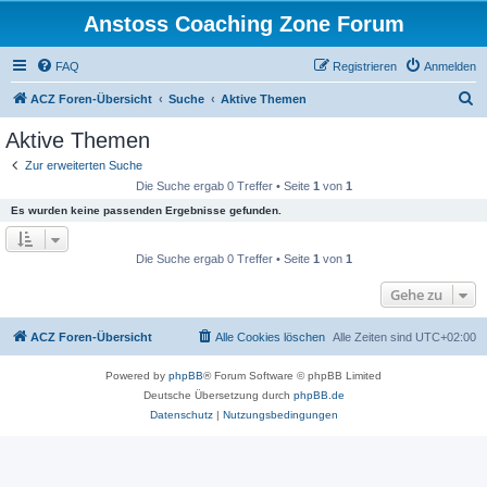
Anstoss Coaching Zone Forum
FAQ
Registrieren
Anmelden
S
ACZ Foren-Übersicht
Suche
Aktive Themen
u
Aktive Themen
c
Zur erweiterten Suche
h
Die Suche ergab 0 Treffer • Seite
1
von
1
e
Es wurden keine passenden Ergebnisse gefunden.
Die Suche ergab 0 Treffer • Seite
1
von
1
Gehe zu
ACZ Foren-Übersicht
Alle Cookies löschen
Alle Zeiten sind
UTC+02:00
Powered by
phpBB
® Forum Software © phpBB Limited
Deutsche Übersetzung durch
phpBB.de
Datenschutz
|
Nutzungsbedingungen