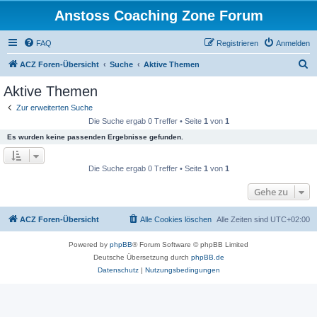
Anstoss Coaching Zone Forum
FAQ
Registrieren
Anmelden
S
ACZ Foren-Übersicht
Suche
Aktive Themen
u
Aktive Themen
c
Zur erweiterten Suche
h
Die Suche ergab 0 Treffer • Seite
1
von
1
e
Es wurden keine passenden Ergebnisse gefunden.
Die Suche ergab 0 Treffer • Seite
1
von
1
Gehe zu
ACZ Foren-Übersicht
Alle Cookies löschen
Alle Zeiten sind
UTC+02:00
Powered by
phpBB
® Forum Software © phpBB Limited
Deutsche Übersetzung durch
phpBB.de
Datenschutz
|
Nutzungsbedingungen