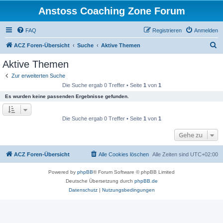
Anstoss Coaching Zone Forum
FAQ
Registrieren
Anmelden
S
ACZ Foren-Übersicht
Suche
Aktive Themen
u
Aktive Themen
c
Zur erweiterten Suche
h
Die Suche ergab 0 Treffer • Seite
1
von
1
e
Es wurden keine passenden Ergebnisse gefunden.
Die Suche ergab 0 Treffer • Seite
1
von
1
Gehe zu
ACZ Foren-Übersicht
Alle Cookies löschen
Alle Zeiten sind
UTC+02:00
Powered by
phpBB
® Forum Software © phpBB Limited
Deutsche Übersetzung durch
phpBB.de
Datenschutz
|
Nutzungsbedingungen