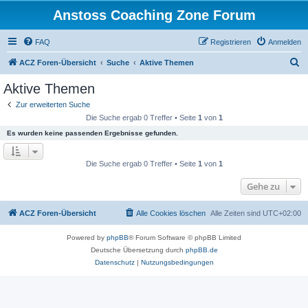
Anstoss Coaching Zone Forum
FAQ
Registrieren
Anmelden
S
ACZ Foren-Übersicht
Suche
Aktive Themen
u
Aktive Themen
c
Zur erweiterten Suche
h
Die Suche ergab 0 Treffer • Seite
1
von
1
e
Es wurden keine passenden Ergebnisse gefunden.
Die Suche ergab 0 Treffer • Seite
1
von
1
Gehe zu
ACZ Foren-Übersicht
Alle Cookies löschen
Alle Zeiten sind
UTC+02:00
Powered by
phpBB
® Forum Software © phpBB Limited
Deutsche Übersetzung durch
phpBB.de
Datenschutz
|
Nutzungsbedingungen