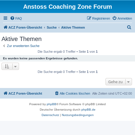
Anstoss Coaching Zone Forum
FAQ
Registrieren
Anmelden
S
ACZ Foren-Übersicht
Suche
Aktive Themen
u
Aktive Themen
c
Zur erweiterten Suche
h
Die Suche ergab 0 Treffer • Seite
1
von
1
e
Es wurden keine passenden Ergebnisse gefunden.
Die Suche ergab 0 Treffer • Seite
1
von
1
Gehe zu
ACZ Foren-Übersicht
Alle Cookies löschen
Alle Zeiten sind
UTC+02:00
Powered by
phpBB
® Forum Software © phpBB Limited
Deutsche Übersetzung durch
phpBB.de
Datenschutz
|
Nutzungsbedingungen