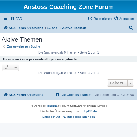
Anstoss Coaching Zone Forum
FAQ
Registrieren
Anmelden
S
ACZ Foren-Übersicht
Suche
Aktive Themen
u
Aktive Themen
c
Zur erweiterten Suche
h
Die Suche ergab 0 Treffer • Seite
1
von
1
e
Es wurden keine passenden Ergebnisse gefunden.
Die Suche ergab 0 Treffer • Seite
1
von
1
Gehe zu
ACZ Foren-Übersicht
Alle Cookies löschen
Alle Zeiten sind
UTC+02:00
Powered by
phpBB
® Forum Software © phpBB Limited
Deutsche Übersetzung durch
phpBB.de
Datenschutz
|
Nutzungsbedingungen