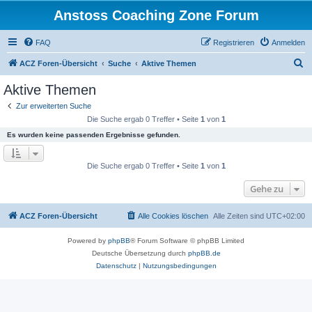
Anstoss Coaching Zone Forum
FAQ
Registrieren
Anmelden
S
ACZ Foren-Übersicht
Suche
Aktive Themen
u
Aktive Themen
c
Zur erweiterten Suche
h
Die Suche ergab 0 Treffer • Seite
1
von
1
e
Es wurden keine passenden Ergebnisse gefunden.
Die Suche ergab 0 Treffer • Seite
1
von
1
Gehe zu
ACZ Foren-Übersicht
Alle Cookies löschen
Alle Zeiten sind
UTC+02:00
Powered by
phpBB
® Forum Software © phpBB Limited
Deutsche Übersetzung durch
phpBB.de
Datenschutz
|
Nutzungsbedingungen