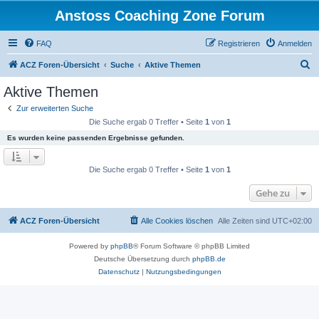
Anstoss Coaching Zone Forum
FAQ
Registrieren
Anmelden
S
ACZ Foren-Übersicht
Suche
Aktive Themen
u
Aktive Themen
c
Zur erweiterten Suche
h
Die Suche ergab 0 Treffer • Seite
1
von
1
e
Es wurden keine passenden Ergebnisse gefunden.
Die Suche ergab 0 Treffer • Seite
1
von
1
Gehe zu
ACZ Foren-Übersicht
Alle Cookies löschen
Alle Zeiten sind
UTC+02:00
Powered by
phpBB
® Forum Software © phpBB Limited
Deutsche Übersetzung durch
phpBB.de
Datenschutz
|
Nutzungsbedingungen