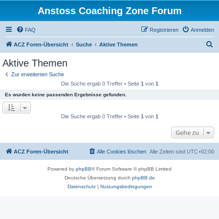
Anstoss Coaching Zone Forum
FAQ
Registrieren
Anmelden
S
ACZ Foren-Übersicht
Suche
Aktive Themen
u
Aktive Themen
c
Zur erweiterten Suche
h
Die Suche ergab 0 Treffer • Seite
1
von
1
e
Es wurden keine passenden Ergebnisse gefunden.
Die Suche ergab 0 Treffer • Seite
1
von
1
Gehe zu
ACZ Foren-Übersicht
Alle Cookies löschen
Alle Zeiten sind
UTC+02:00
Powered by
phpBB
® Forum Software © phpBB Limited
Deutsche Übersetzung durch
phpBB.de
Datenschutz
|
Nutzungsbedingungen