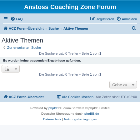
Anstoss Coaching Zone Forum
FAQ
Registrieren
Anmelden
S
ACZ Foren-Übersicht
Suche
Aktive Themen
u
Aktive Themen
c
Zur erweiterten Suche
h
Die Suche ergab 0 Treffer • Seite
1
von
1
e
Es wurden keine passenden Ergebnisse gefunden.
Die Suche ergab 0 Treffer • Seite
1
von
1
Gehe zu
ACZ Foren-Übersicht
Alle Cookies löschen
Alle Zeiten sind
UTC+02:00
Powered by
phpBB
® Forum Software © phpBB Limited
Deutsche Übersetzung durch
phpBB.de
Datenschutz
|
Nutzungsbedingungen